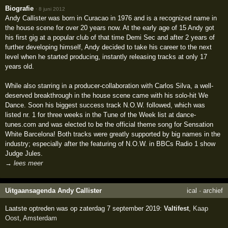
Biografie
·
8 juni 2012
Andy Callister was born in Curacao in 1976 and is a recognized name in
the house scene for over 20 years now. At the early age of 15 Andy got
his first gig at a popular club of that time Demi Sec and after 2 years of
further developing himself, Andy decided to take his career to the next
level when he started producing, instantly releasing tracks at only 17
years old.
While also starring in a producer-collaboration with Carlos Silva, a well-
deserved breakthrough in the house scene came with his solo-hit We
Dance. Soon his biggest success track N.O.W. followed, which was
listed nr. 1 for three weeks in the Tune of the Week list at dance-
tunes.com and was elected to be the official theme song for Sensation
White Barcelona! Both tracks were greatly supported by big names in the
industry; especially after the featuring of N.O.W. in BBCs Radio 1 show
Judge Jules.
→ lees meer
Uitgaansagenda Andy Callister
ical
·
archief
Laatste optreden was op zaterdag 7 september 2019:
Valtifest
,
Kaap
Oost
,
Amsterdam