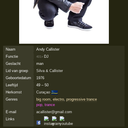
Naam
Andy Callister
Functie
DJ
401×
Geslacht
man
Lid van groep
Silva & Callister
Geboortedatum
1976
Leeftijd
49 – 50
🇨🇼
Herkomst
Curaçao
Genres
big room
,
electro
,
progressive trance
pop, trance
E-mail
acallister@gmail.com
Links