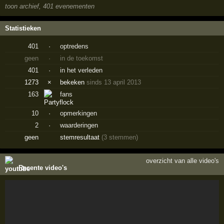
toon archief, 401 evenementen
Statistieken
401
·
optredens
geen
·
in de toekomst
401
·
in het verleden
1273
×
bekeken
sinds 13 april 2013
163
fans
10
·
opmerkingen
2
·
waarderingen
geen
stemresultaat
(3 stemmen)
overzicht van alle video's
Recente video's