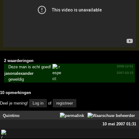
2 waarderingen
Deze man is echt goed!
2008-12-01
jasona­lexand­er
2007-03-15
geweldig
10 opmerkingen
Deel je mening!
Log in
of
registreer
Quintino
10 mei 2007 01:31