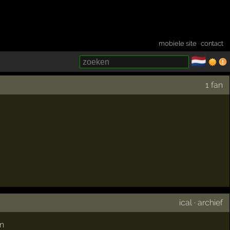
mobiele site
·
contact
🇳🇱
­
1 fan
ical
·
archief
n