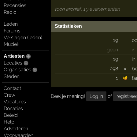
Recensies
toon archief, 19 evenementen
Radio
Leden
Statistieken
Forums
Verslagen (leden)
19
·
op
Muziek
geen
·
in
Artiesten
19
·
in
Locaties
298
×
b
Organisaties
Steden
1
fa
Contact
Crew
Deel je mening!
Log in
of
registree
Vacatures
Donaties
Beleid
Help
Adverteren
Voorwaarden