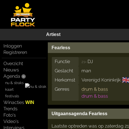
Artiest
Inloggen
Fearless
Registreren
Functie
DJ
21×
Overzicht
Nieuws
Geslacht
man
Agenda
🇬
Herkomst
Verenigd Koninkrijk
nu & straks
Genres
drum & bass
kaart
drum & bass
festivals
Winacties
WIN
Trends
Uitgaansagenda Fearless
Foto's
Video's
Laatste optreden was op zaterdag 2
Interviews