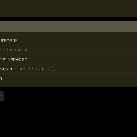
tredens
 de toekomst
 het verleden
ekeken
sinds 26 april 2013
n
r