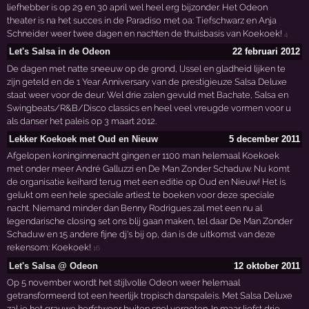
liefhebber is op 29 en 30 april wel heel erg bijzonder. Het Odeon
theater is na het succes in de Paradiso met oa: Tiefschwarz en Anja
Schneider weer twee dagen en nachten de thuisbasis van Koekoek!
4
Let's Salsa in de Odeon
22 februari 2012
De dagen met natte sneeuw op de grond, IJssel en gladheid lijken te
zijn geteld en de 1 Year Anniversary van de prestigieuze Salsa Deluxe
staat weer voor de deur. Wel drie zalen gevuld met Bachate, Salsa en
Swingbeats/R&B/Disco classics en heel veel vreugde vormen voor u
als danser het paleis op 3 maart 2012.
Lekker Koekoek met Oud en Nieuw
5 december 2011
Afgelopen koninginnenacht gingen er 1100 man helemaal Koekoek
met onder meer André Galluzzi en De Man Zonder Schaduw. Nu komt
de organisatie keihard terug met een editie op Oud en Nieuw! Het is
gelukt om een hele speciale artiest te boeken voor deze speciale
nacht. Niemand minder dan Benny Rodrigues zal met een nu al
legendarische closing set ons blij gaan maken, tel daar De Man Zonder
Schaduw en 15 andere fijne dj's bij op, dan is de uitkomst van deze
rekensom: Koekoek!
16
Let's Salsa @ Odeon
12 oktober 2011
Op 5 november wordt het stijlvolle Odeon weer helemaal
getransformeerd tot een heerlijk tropisch danspaleis. Met Salsa Deluxe
zal je het grauwe herfstweer buiten snel vergeten. In maar liefst drie