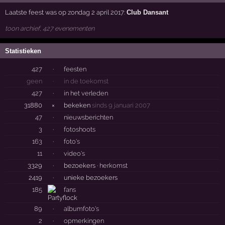
Laatste feest was op zondag 2 april 2017:
Club Dansant
toon archief, 427 evenementen
Statistieken
427
·
feesten
geen
·
in de toekomst
427
·
in het verleden
31880
×
bekeken
sinds 9 januari 2007
47
·
nieuwsberichten
3
·
fotoshoots
163
·
foto's
11
·
video's
3329
·
bezoekers ·
herkomst
2419
·
unieke bezoekers
185
fans
89
·
albumfoto's
2
·
opmerkingen