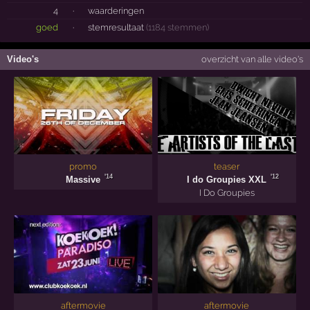
4
·
waarderingen
goed
·
stemresultaat
(1184 stemmen)
Video's
overzicht van alle video's
promo
teaser
'14
'12
Massive
I do Groupies XXL
I Do Groupies
aftermovie
aftermovie