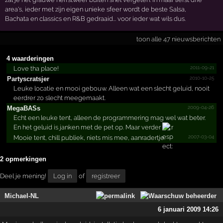
area's, ieder met zijn eigen unieke sfeer wordt de beste Salsa,
Bachata en classics en R&B gedraaid... voor ieder wat wils dus.
toon alle 47 nieuwsberichten
4 waarderingen
2011-09-21
Love tha place!
2010-10-25
Partys­cratsj­er
Leuke locatie en mooi gebouw. Alleen wat een slecht geluid, nooit
eerdrer zo slecht meegemaakt.
2009-04-26
MegaBASs
Echt een leuke tent, alleen de programmering mag wel wat beter.
En het geluid is janken met de pet op. Maar verder
2007-03-04
Mooie tent, chill publiek, niets mis mee, aanradertje.
2 opmerkingen
Deel je mening!
Log in
of
registreer
Michael-NL
6 januari 2009 14:26