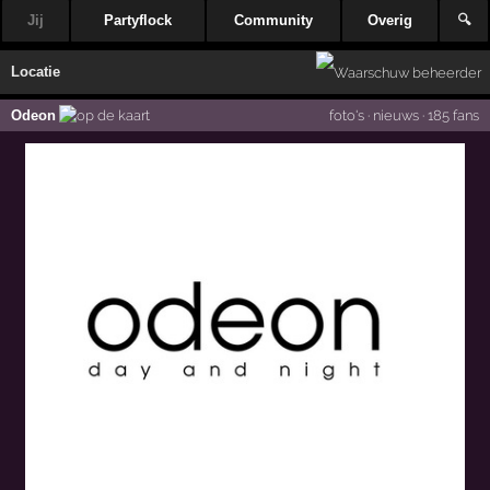
Jij
Partyflock
Community
Overig
🔍
Locatie
Odeon
foto's
·
nieuws
·
185 fans