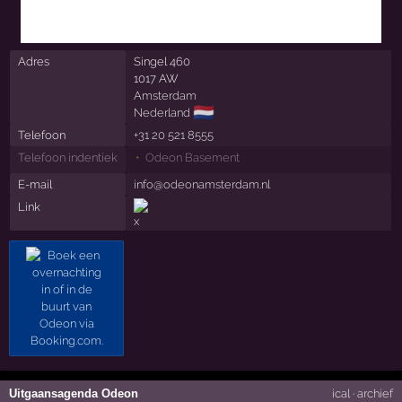
Adres
Singel 460
1017 AW
Amsterdam
🇳🇱
Nederland
Telefoon
+31 20 521 8555
Telefoon indentiek
Odeon Basement
E-mail
info@odeonamsterdam.nl
Link
Uitgaansagenda Odeon
ical
·
archief