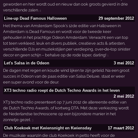
geworden en hier wordt oud en nieuw dan ook groots gevierd in drie
verschillende zalen.
4
Line-up Dead Famous Halloween
29 september 2012
Het thema van Amsterdam Spook's 12de editie van Halloween in
Amsterdam is Dead Famous en wordt voor de tweede keer
gehouden in het prachtige Odeon Amsterdam. Verwacht een van top
tot teen verkleed, leuk en divers publiek, creatieve acts & artiesten,
verschillende DJs en muziekstijlen per verdieping, over‐de‐top sinister
decor en geen schijn – behalve op de rode loper, darling!
1
Let's Salsa in de Odeon
3 mei 2012
De dagen met regen en koude wind lijken te zijn geteld. Na een groot
succes in Odeon van de paas editie van Salsa Deluxe, staat er weer
een super avond voor de deur.
XT3 techno radio roept de Dutch Techno Awards in het leven
2 mei 2012
XT3 techno radio presenteert op 7 juni 2012 de allereerste editie van
de Dutch Techno Awards, of kortweg DTA. Met deze verkiezing wordt
de Nederlandse technoscene op een bijzondere manier in het
zonnetje gezet.
3
Club Koekoek met Kwiensnight en Kwiensday
17 maart 2012
De muzikale waanzin die club Koekoek in petto heeft voor de