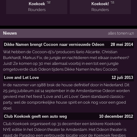
'12
'11
Koekoek
Koekoek!
Rounders
Rounders
Nieuws
alles tonen
(47)
Dikke Namen brengt Cocoon naar vernieuwde Odeon
28 mei 2014
Wat hebben de Cocoon-dj's/producers Ilario Alicante, Christian
Burkhardt, Markus Fix, de jungle en nachtdieren met elkaar overheen?
Juist! Ze komen op 30 mei allemaal voorbij in een tot een jungle
omgetoverde club Odeon tijdens Dikke Namen Invites Cocoon.
Love and Let Love
12 juli 2013
In de nazomer van 1988 brak de house definitief door in Nederland. Dit
25-jarig jubileum zal 14 september in de Amsterdamse Odeon worden
gevierd met het feest 'Love and Let Love'. Geen standaard classics-
party, wel de oorspronkelijke house spirit en ook nog voor een goed
doel.
Club Koekoek geeft een auto weg
10 december 2012
Club Koekoek organiseert op 31 december een lekkere Koekoek
NYE editie In het Odeon theater te Amsterdam. Het Odeon theater is
naast de Paradiso een vertrouwde locatie voor de Koekoek feestjes