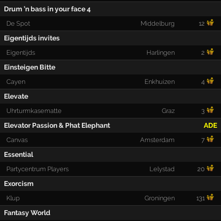
Drum ’n bass in your face 4
De Spot
Middelburg
12
Eigentijds invites
Eigentijds
Harlingen
2
Einsteigen Bitte
Cayen
Enkhuizen
4
Elevate
Uhrturmkasematte
Graz
3
Elevator Passion & Phat Elephant
ADE
Canvas
Amsterdam
7
Essential
Partycentrum Players
Lelystad
20
Exorcism
Klup
Groningen
131
Fantasy World