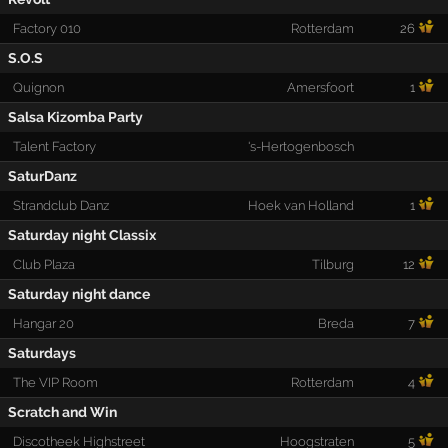
Factory 010
Rotterdam
26
S.O.S
Quignon
Amersfoort
1
Salsa Kizomba Party
Talent Factory
's-Hertogenbosch
SaturDanz
Strandclub Danz
Hoek van Holland
1
Saturday night Classix
Club Plaza
Tilburg
12
Saturday night dance
Hangar 20
Breda
7
Saturdays
The VIP Room
Rotterdam
4
Scratch and Win
Discotheek Highstreet
Hoogstraten
5