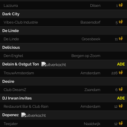
Lazzurra
Dilsen
1
Dark City
Vibes-Club Industrie
Bassersdorf
5
De Linde
De Linde
Groesbeek
11
Delicious
Den Enghel
Bergen op Zoom
Delsin & Ostgut Ton
ADE
TrouwAmsterdam
Amsterdam
226
Desire
Club DreamZ
Zaandam
6
DJ Irwan invites
ADE
Restaurant Bar & Club Rain
Amsterdam
12
Dopenez
Teejater
Naaldwijk
12