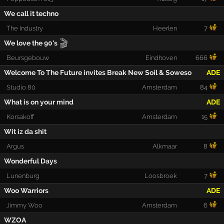
We call it techno
The Industry
Heerlen
7
🎬
We love the 90's
Beursgebouw
Eindhoven
666
Welcome To The Future invites Break New Soil & Soweso
ADE
Studio 80
Amsterdam
84
What is on your mind
ADE
Korsakoff
Amsterdam
15
Wit iz da shit
Argus
Alkmaar
8
Wonderful Days
Lunenburg
Loosbroek
7
Woo Warriors
ADE
Jimmy Woo
Amsterdam
6
WZOA