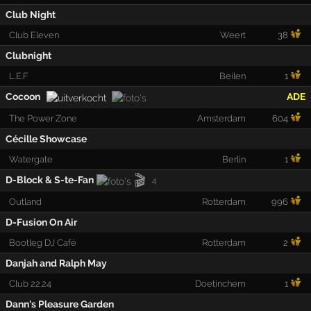
Club Night
Club Eleven
Weert
38
Clubnight
L.E.F
Beilen
1
Cocoon
ADE
The Power Zone
Amsterdam
604
Cécille Showcase
Watergate
Berlin
1
🎬
D-Block & S-te-Fan
4
Outland
Rotterdam
996
D-Fusion On Air
Bootleg DJ Café
Rotterdam
2
Danjah and Ralph May
Club 22.24
Doetinchem
1
Dann's Pleasure Garden