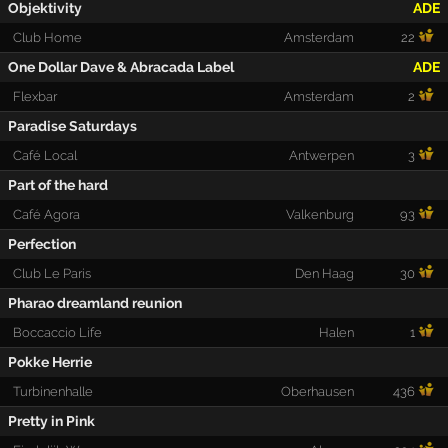
Objektivity
ADE
Club Home
Amsterdam
22
One Dollar Dave & Abracada Label
ADE
Flexbar
Amsterdam
2
Paradise Saturdays
Café Local
Antwerpen
3
Part of the hard
Café Agora
Valkenburg
93
Perfection
Club Le Paris
Den Haag
30
Pharao dreamland reunion
Boccaccio Life
Halen
1
Pokke Herrie
Turbinenhalle
Oberhausen
436
Pretty in Pink