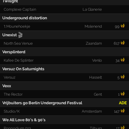
Twilight
Complexe Cap'tain
La Glanerie
Underground distortion
't Mounehoekje
Molenend
99
🎬
Unexist
North Sea Venue
Zaandam
617
Versplinterd
Kafee De Splinter
Venlo
34
Versuz On Saturnights
Versuz
Hasselt
5
Vexx
The Rector
Gent
1
Vrijbuiters go Berlin Underground Festival
ADE
Studio/K
Amsterdam
147
We All Love 80's & 90's
Poppodium 013
Tilburg
17