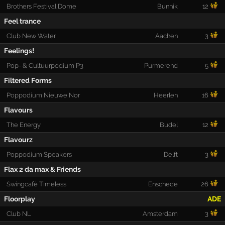
Brothers Festival Dome
Bunnik
12
Feel trance
Club New Water
Aachen
3
Feelings!
Pop- & Cultuurpodium P3
Purmerend
5
Filtered Forms
Poppodium Nieuwe Nor
Heerlen
16
Flavours
The Energy
Budel
12
Flavourz
Poppodium Speakers
Delft
3
Flax 2 da max & Friends
Swingcafé Timeless
Enschede
26
Floorplay
ADE
Club NL
Amsterdam
3