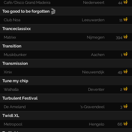
Café/Disco Grand Madeira
Nederweert
44
🎬
Too good to be forgotten
Club Noa
Leeuwarden
11
Tranceclassixx
Matrixx
Nijmegen
394
Transition
Musikbunker
Aachen
1
Transmission
Xinix
Nieuwendijk
49
Tune my chip
Walhalla
Deventer
2
Turbulent Festival
De Ameland
's-Gravendeel
3
Twidl XL
Metropool
Hengelo
66