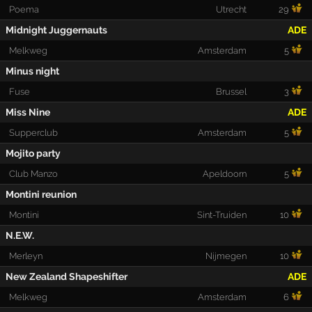
Poema
Utrecht
29
Midnight Juggernauts
ADE
Melkweg
Amsterdam
5
Minus night
Fuse
Brussel
3
Miss Nine
ADE
Supperclub
Amsterdam
5
Mojito party
Club Manzo
Apeldoorn
5
Montini reunion
Montini
Sint-Truiden
10
N.E.W.
Merleyn
Nijmegen
10
New Zealand Shapeshifter
ADE
Melkweg
Amsterdam
6