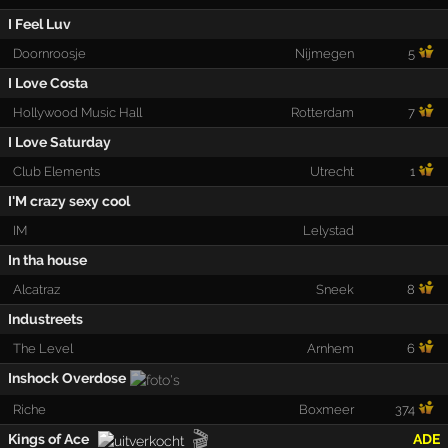
I Feel Luv
Doornroosje
Nijmegen
5
I Love Costa
Hollywood Music Hall
Rotterdam
7
I Love Saturday
Club Elements
Utrecht
1
I'M crazy sexy cool
IM
Lelystad
In tha house
Alcatraz
Sneek
8
Industreets
The Level
Arnhem
6
Inshock Overdose
Riche
Boxmeer
374
🎬
Kings of Ace
ADE