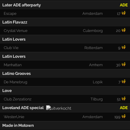
Later ADE afterparty
ADE
Escape
Amsterdam
17
Latin Flavazz
Crystal Venue
Culemborg
20
Latin Lovers
Club Vie
Rotterdam
9
Latin Lovers
Manhattan
Arnhem
30
Latino Grooves
De Manebrug
Lopik
7
Love
Club Zenzationz
Tilburg
51
Loveland ADE special
ADE
WesterUnie
Amsterdam
199
Made in Motown