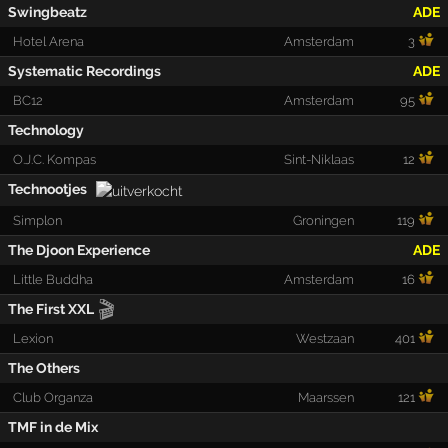
Swingbeatz
ADE
Hotel Arena
Amsterdam
3
Systematic Recordings
ADE
BC12
Amsterdam
95
Technology
O.J.C. Kompas
Sint-Niklaas
12
Technootjes
Simplon
Groningen
119
The Djoon Experience
ADE
Little Buddha
Amsterdam
16
🎬
The First XXL
Lexion
Westzaan
401
The Others
Club Organza
Maarssen
121
TMF in de Mix