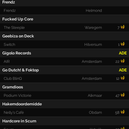
Frendz
Frendz
Helmond
Fucked Up Core
The Steeple
Waregem
7
Geebiza on Deck
Switch
Hilversum
1
Gigolo Records
ADE
AIR
Amsterdam
22
Go Dutch! & Foktop
ADE
Club BlinQ
Amsterdam
12
Gramdioos
Podium Victorie
Alkmaar
47
Hakemdoordemidde
Nelly's Café
Obdam
58
Hardcore in Scum