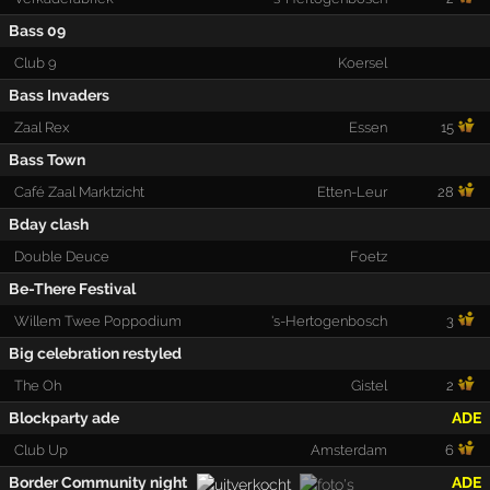
Bass 09
Club 9
Koersel
Bass Invaders
Zaal Rex
Essen
15
Bass Town
Café Zaal Marktzicht
Etten-Leur
28
Bday clash
Double Deuce
Foetz
Be-There Festival
Willem Twee Poppodium
's-Hertogenbosch
3
Big celebration restyled
The Oh
Gistel
2
Blockparty ade
ADE
Club Up
Amsterdam
6
Border Community night
ADE