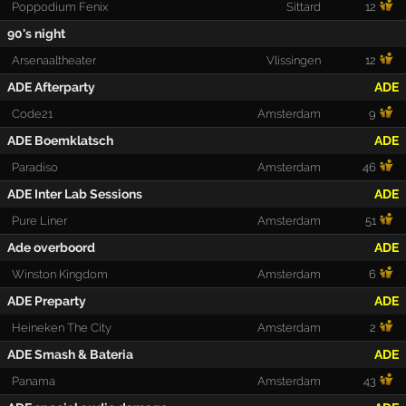
Poppodium Fenix
Sittard
12
90's night
Arsenaaltheater
Vlissingen
12
ADE Afterparty
ADE
Code21
Amsterdam
9
ADE Boemklatsch
ADE
Paradiso
Amsterdam
46
ADE Inter Lab Sessions
ADE
Pure Liner
Amsterdam
51
Ade overboord
ADE
Winston Kingdom
Amsterdam
6
ADE Preparty
ADE
Heineken The City
Amsterdam
2
ADE Smash & Bateria
ADE
Panama
Amsterdam
43