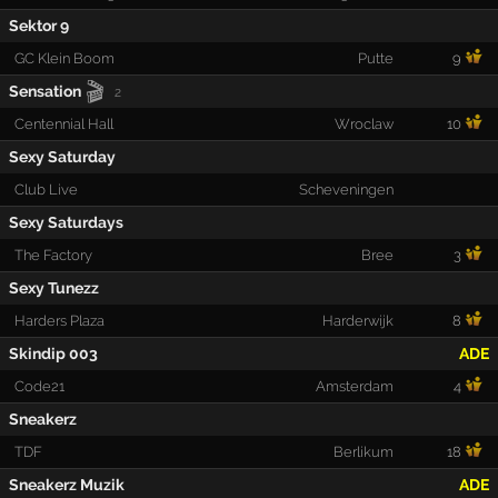
Sektor 9
GC Klein Boom
Putte
9
🎬
Sensation
2
Centennial Hall
Wroclaw
10
Sexy Saturday
Club Live
Scheveningen
Sexy Saturdays
The Factory
Bree
3
Sexy Tunezz
Harders Plaza
Harderwijk
8
Skindip 003
ADE
Code21
Amsterdam
4
Sneakerz
TDF
Berlikum
18
Sneakerz Muzik
ADE