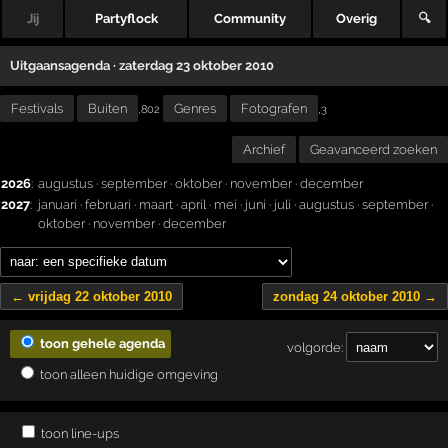
Jij
Partyflock
Community
Overig
🔍
Uitgaansagenda · zaterdag 23 oktober 2010
Festivals
Buiten
Genres
Fotografen
,
,802
3
Archief
Geavanceerd zoeken
2026
:
augustus
·
september
·
oktober
·
november
·
december
2027
:
januari
·
februari
·
maart
·
april
·
mei
·
juni
·
juli
·
augustus
·
september
·
oktober
·
november
·
december
← vrijdag 22 oktober 2010
zondag 24 oktober 2010 →
toon gehele agenda
volgorde:
toon alleen huidige omgeving
toon line-ups