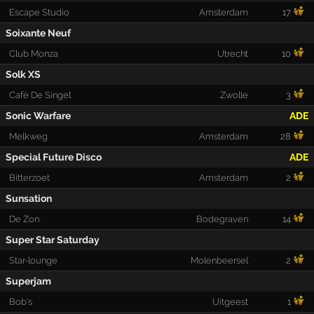
Escape Studio
Amsterdam
17
Soixante Neuf
Club Monza
Utrecht
10
Solk XS
Café De Singel
Zwolle
3
Sonic Warfare
ADE
Melkweg
Amsterdam
28
Special Future Disco
ADE
Bitterzoet
Amsterdam
2
Sunsation
De Zon
Bodegraven
14
Super Star Saturday
Star-lounge
Molenbeersel
2
Superjam
Bob's
Uitgeest
1