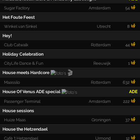
Sugar Factory
Amsterdam
54
Het Foute Feest
Winkel van Sinkel
Utrecht
8
Hey!
Club Catwalk
Rotterdam
44
Holiday Celebration
CityLife Dance & Fun
Reeuwijk
1
🎬
House meets Hardcore
Maassilo
Rotterdam
632
House Of Venus ADE special
ADE
Passenger Terminal
Amsterdam
222
House sessions
Huize Maas
Groningen
37
House the Hetzendael
Café 't Hetzendael
Urmond
12