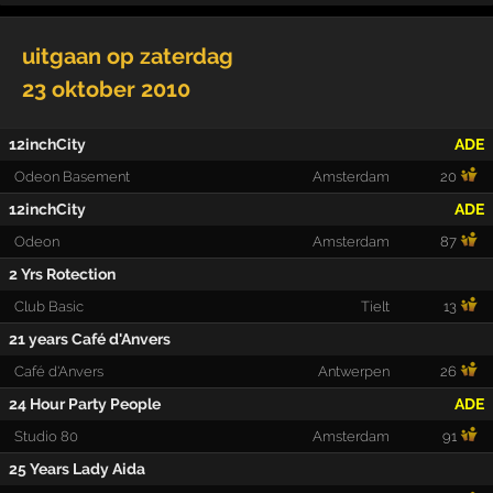
uitgaan op
zaterdag
23 oktober 2010
12inchCity
ADE
Odeon Basement
Amsterdam
20
12inchCity
ADE
Odeon
Amsterdam
87
2 Yrs Rotection
Club Basic
Tielt
13
21 years Café d'Anvers
Café d'Anvers
Antwerpen
26
24 Hour Party People
ADE
Studio 80
Amsterdam
91
25 Years Lady Aida