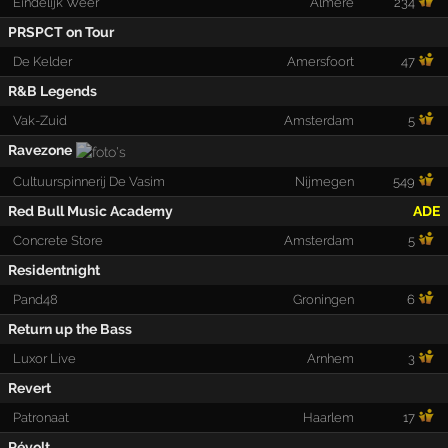
Eindelijk Weer
Almere
234
PRSPCT on Tour
De Kelder
Amersfoort
47
R&B Legends
Vak-Zuid
Amsterdam
5
Ravezone
Cultuurspinnerij De Vasim
Nijmegen
549
Red Bull Music Academy
ADE
Concrete Store
Amsterdam
5
Residentnight
Pand48
Groningen
6
Return up the Bass
Luxor Live
Arnhem
3
Revert
Patronaat
Haarlem
17
Révolt