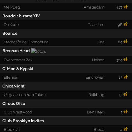
Melkweg
Amsterdam
271
Boudoir bizarre XIV
De Kade
Zaandam
96
Bounce
Stadscafé de Ontmoeting
Oss
24
Brennan Heart
Eventcenter Zak
Uelsen
304
C-Mon & Kypski
Effenaar
Eindhoven
13
ChicaNight
Uitgaanscentrum Takens
Balkbrug
17
Circus Ofzo
Club Westwood
Den Haag
1
Club Brooklyn Invites
Brooklyn
Breda
4