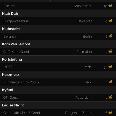
Escape
Amsterdam
91
Klub Dub
Burgerweeshuis
Deventer
9
Klubnacht
Berghain
Berlin
2
Kom Van Je Kont
Café Komt Goed
Rosmalen
2
Kortsluiting
MEZZ
Breda
32
Kozzmozz
Kunstencentrum Vooruit
Gent
1
Kyflnd
Off_Corso
Rotterdam
1
Ladies Night
Grandcafé Meat & Greet
Bergen op Zoom
6