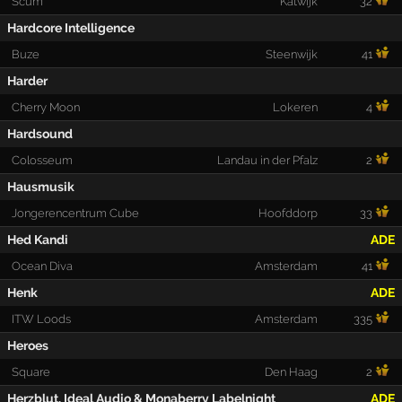
Scum
Katwijk
32
Hardcore Intelligence
Buze
Steenwijk
41
Harder
Cherry Moon
Lokeren
4
Hardsound
Colosseum
Landau in der Pfalz
2
Hausmusik
Jongerencentrum Cube
Hoofddorp
33
Hed Kandi
ADE
Ocean Diva
Amsterdam
41
Henk
ADE
ITW Loods
Amsterdam
335
Heroes
Square
Den Haag
2
Herzblut, Ideal Audio & Monaberry Labelnight
ADE