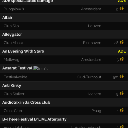
ADE special audio damage
ADE
Bungalow 8
Amsterdam
9
Affair
Club Silo
Leuven
Alleygator
Club Massa
Eindhoven
28
An Evening With Star6
ADE
Melkweg
Amsterdam
5
Ansarat Festival
Festivalweide
Oud-Turnhout
501
Anti Kinky
Club Stalker
Haarlem
9
Audiotrix in da Cross club
Cross Club
Praag
1
B-There Festival B*LIVE Afterparty
Verkadefabriek
's-Hertogenbosch
2