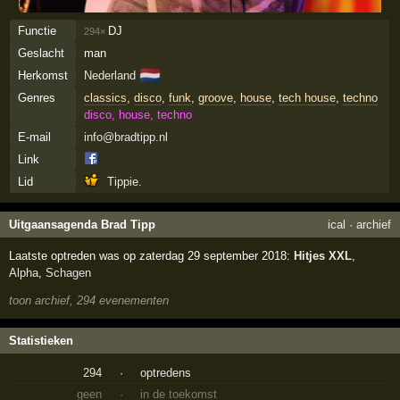
Functie
DJ
294×
Geslacht
man
🇳🇱
Herkomst
Nederland
Genres
classics
,
disco
,
funk
,
groove
,
house
,
tech house
,
techno
disco, house, techno
E-mail
info@bradtipp.nl
Link
Lid
Tippie.
Uitgaansagenda Brad Tipp
ical
·
archief
Laatste optreden was op zaterdag 29 september 2018:
Hitjes XXL
,
Alpha
,
Schagen
toon archief, 294 evenementen
Statistieken
294
·
optredens
geen
·
in de toekomst