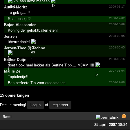
aan deze mensen
Audio Moritz
2009-01-17
Te gek gaaf!!
Spatiebalkje?
2008-12-02
Bojan Aleksander
2008-10-09
Koning der gehaktballen eten!
Jenzen
2008-09-05
überrrr tippie!
Jeroen-Theo (l) Techno
2008-06-05
Esther Duijn
2008-03-16
doet t ook heel lekker als Bertine Tipp.... MJAM!!!!!
Mal Is Ze
2007-01-04
Toptalentje!!!
Een perfecte Tip voor organisaties
2006-12-08
15 opmerkingen
Deel je mening!
Log in
of
registreer
Rasti
25 april 2007 18:34