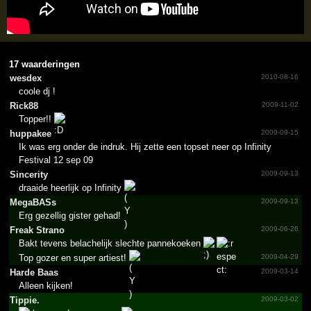
17 waarderingen
wesdex
2010-08-16
coole dj !
Rick88
2009-11-02
Topper!!
huppakee
2009-09-15
Ik was erg onder de indruk. Hij zette een topset neer op Infinity
Festival 12 sep 09
Sincerity
2009-09-13
draaide heerlijk op Infinity
MegaBASs
2009-09-13
Erg gezellig gister gehad!
Freak Strano
2009-06-26
Bakt tevens belachelijk slechte pannekoeken
Top gozer en super artiest!
2009-04-29
Harde Baas
2009-03-14
Alleen kijken!
Tippie.
2009-03-02