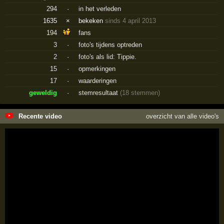
294
·
in het verleden
1635
×
bekeken
sinds 4 april 2013
194
fans
3
·
foto's tijdens optreden
2
·
foto's als lid: Tippie.
15
·
opmerkingen
17
·
waarderingen
geweldig
·
stemresultaat
(18 stemmen)
Recente video
overzicht van alle video's