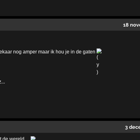
18 nov
ekaar nog amper maar ik hou je in de gaten
...
3 dec
 de wereld....