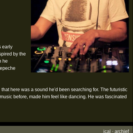
s early
spired by the
n he
 Depeche
d that here was a sound he'd been searching for. The futuristic
r music before, made him feel like dancing. He was fascinated
ical
·
archief