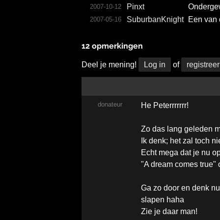
Pinxt
Ondergew
2007-10-12
Suburb­anKnig­ht
Een van 
2007-05-16
12 opmerkingen
Deel je mening!
Log in
of
registreer
donateur
He Peterrrrrrr!
Zo das lang geleden man
Ik denk; het zal toch n
Echt mega dat je nu 
"A dream comes true" 
Ga zo door en denk nu 
slapen haha
Zie je daar man!