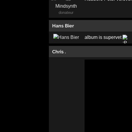
donateur
Hans Bier
album is supervet
Chris .