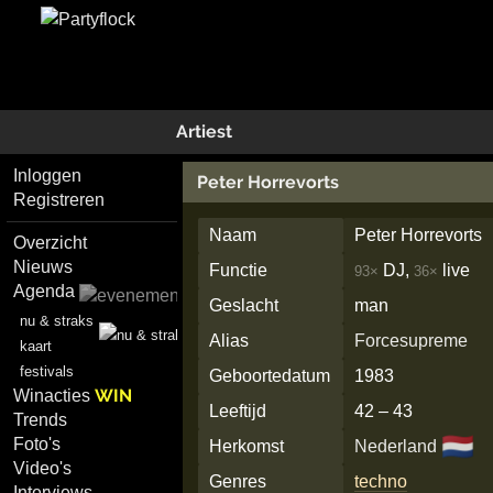
Artiest
Inloggen
Peter Horrevorts
Registreren
Naam
Peter Horrevorts
Overzicht
Nieuws
Functie
DJ,
live
93×
36×
Agenda
Geslacht
man
nu & straks
Alias
Forcesupreme
kaart
festivals
Geboortedatum
1983
WIN
Winacties
Leeftijd
42 – 43
Trends
🇳🇱
Foto's
Herkomst
Nederland
Video's
Genres
techno
Interviews