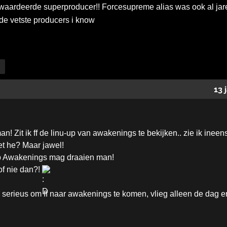
aardeerde superproducer!! Forcesupreme alias was ook al jar
de vetste producers i know
13 
! Zit ik ff de linu-up van awakenings te bekijken.. zie ik ineens
iet he? Maar jawel!
op Awakenings mag draaien man!
of nie dan?!
serieus om ff naar awakenings te komen, vlieg alleen de dag ern