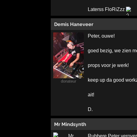
Laterss FloRiZzz
Demis Haneveer
Peter, ouwe!
goed bezig, we zien m
props voor je werk!
keep up da good workz
donateur
ait!
D.
Mr Mindsynth
Rubbere Peter verovert