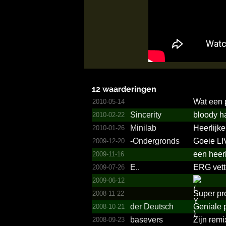
12 waarderingen
Wat een p
2010-05-14
Sincerity
bloody 
2010-02-22
Minilab
Heerlijke
2010-01-26
-Ondergronds
Goeie LI
2009-12-20
een heerl
2009-11-16
E..
ERG vette 
2009-07-26
2009-06-12
Super pr
2008-11-22
der Deutsch
Geniale p
2008-10-21
basevers
Zijn remi
2008-09-23