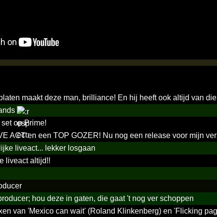
laten maakt deze man, brilliance! En hij heeft ook altijd van die
hands
 set op Prime!
VE ACT en een TOP GOZER! Nu nog een release voor mijn ve
ijke liveact... lekker losgaan
liveact altijd!!
oducer
roducer; hou deze in gaten, die gaat 't nog ver schoppen
xen van 'Mexico can wait' (Roland Klinkenberg) en 'Flicking pa