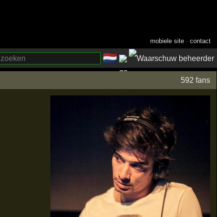
mobiele site
·
contact
🇳🇱
­
592 fans