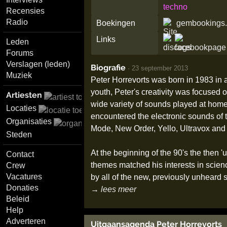
techno
Recensies
Radio
Boekingen
gembookings.
Links
Leden
Forums
Verslagen (leden)
Biografie
·
23 september 2013
Muziek
Peter Horrevorts was born in 1983 in a 
youth, Peter's creativity was focused 
Artiesten
wide variety of sounds played at home
Locaties
encountered the electronic sounds of 
Organisaties
Mode, New Order, Yello, Ultravox and
Steden
At the beginning of the 90's the then 
Contact
themes matched his interests in scienc
Crew
Vacatures
by all of the new, previously unheard
Donaties
→ lees meer
Beleid
Help
Adverteren
Uitgaansagenda Peter Horrevorts