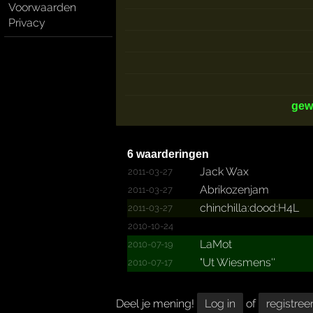
Voorwaarden
Privacy
gew
6 waarderingen
Jack Wax
2011-03-27
Abrikozenjam
2011-03-27
chinch­illa:d­ood:H4­L
2011-03-27
2010-10-24
LaMot
2010-07-19
"­Ut Wiesmens''
2010-07-17
Deel je mening!
Log in
of
registree