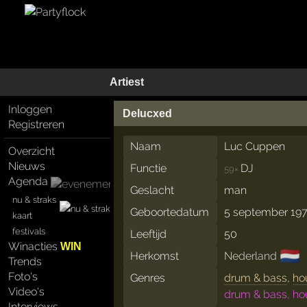
Artiest
Inloggen
Delucxed
Registreren
Naam
Luc Cuppen
Overzicht
Nieuws
Functie
DJ
59×
Agenda
Geslacht
man
nu & straks
Geboortedatum
5 september 19
kaart
festivals
Leeftijd
50
Winacties
WIN
🇳🇱
Herkomst
Nederland
Trends
Foto's
Genres
drum & bass
,
ho
Video's
drum & bass, ho
Interviews