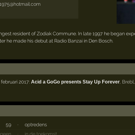
1975@hotmail.com
gest resident of Zodiak Commune. In late 1997 he began exper
ater he made his debut at Radio Banzai in Den Bosch.
februari 2017:
,
Brebl
Acid a GoGo presents Stay Up Forever
59
·
optredens
geen
·
in de toekomst