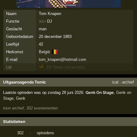
Naam
Tom Knapen
Functie
DJ
302×
Geslacht
man
Geboortedatum
20 december 1983
Leeftijd
42
🇧🇪
Herkomst
België
E-mail
tom_knapen@hotmail.com
Lid
DJ Tomic
(19 mei 2011)
Uitgaansagenda Tomic
ical
·
archief
Laatste optreden was op zondag 28 juni 2026:
Genk On Stage
,
Genk on
Stage
,
Genk
toon archief, 302 evenementen
Statistieken
302
·
optredens