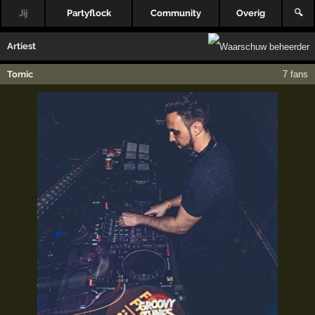
Jij
Partyflock
Community
Overig
🔍
Artiest
Tomic
7 fans