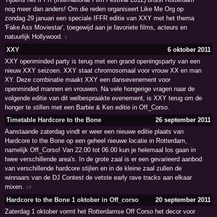
nog meer dan anders! Om die reden organiseert Like Me Org op
zondag 29 januari een speciale IFFR editie van XXY met het thema
'Fake Ass Moviestar', toegewijd aan je favoriete films, acteurs en
natuurlijk Hollywood.
1
XXY
6 oktober 2011
XXY openminded party is terug met een grand openingsparty van een
nieuw XXY seizoen. XXY staat chromosomaal voor vrouw XX en man
XY. Deze combinatie maakt XXY een dansevenement voor
openminded mannen en vrouwen. Na vele hongerige vragen naar de
volgende editie van dit welbespraakte evenement, is XXY terug om de
honger te stillen met een Barbie & Ken editie in Off_Corso.
Timetable Hardcore to the Bone
26 september 2011
Aanstaande zaterdag vindt er weer een nieuwe editie plaats van
Hardcore to the Bone op een geheel nieuwe locatie in Rotterdam,
namelijk Off_Corso! Van 22.00 tot 06.00 kun je helemaal los gaan in
twee verschillende area's. In de grote zaal is er een gevarieerd aanbod
van verschillende hardcore stijlen en in de kleine zaal zullen de
winnaars van de DJ Contest de vetste early rave tracks aan elkaar
mixen.
19
Hardcore to the Bone 1 oktober in Off_corso
20 september 2011
Zaterdag 1 oktober vormt het Rotterdamse Off Corso het decor voor