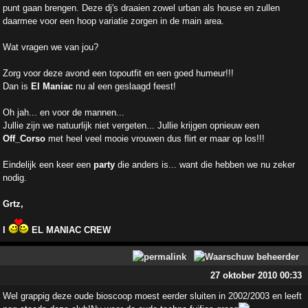
punt gaan brengen. Deze dj's draaien zowel urban als house en zullen
daarmee voor een hoop variatie zorgen in de main area.
Wat vragen we van jou?
Zorg voor deze avond een topoutfit en een goed humeur!!!
Dan is
El Maniac
nu al een geslaagd feest!
Oh jah... en voor de mannen...
Jullie zijn we natuurlijk niet vergeten... Jullie krijgen opnieuw een
Off_Corso
met heel veel mooie vrouwen dus flirt er maar op los!!!
Eindelijk een keer een
party
die anders is... want die hebben we nu zeker
nodig.
Grtz,
I
EL MANIAC CREW
27 oktober 2010 00:33
Wel grappig deze oude bioscoop moest eerder sluiten in 2002/2003 en leeft