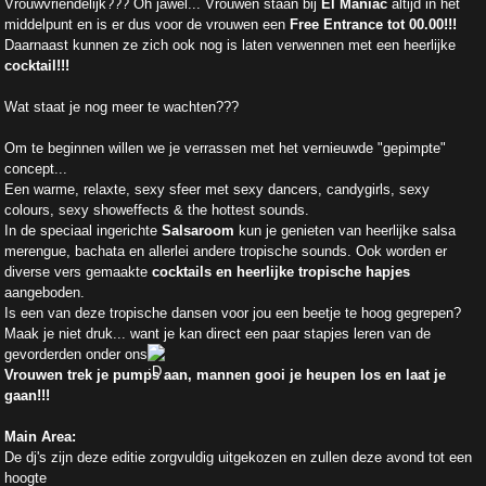
Vrouwvriendelijk??? Oh jawel... Vrouwen staan bij
El Maniac
altijd in het
middelpunt en is er dus voor de vrouwen een
Free Entrance tot 00.00!!!
Daarnaast kunnen ze zich ook nog is laten verwennen met een heerlijke
cocktail!!!
Wat staat je nog meer te wachten???
Om te beginnen willen we je verrassen met het vernieuwde "gepimpte"
concept...
Een warme, relaxte, sexy sfeer met sexy dancers, candygirls, sexy
colours, sexy showeffects & the hottest sounds.
In de speciaal ingerichte
Salsaroom
kun je genieten van heerlijke salsa
merengue, bachata en allerlei andere tropische sounds. Ook worden er
diverse vers gemaakte
cocktails en heerlijke tropische hapjes
aangeboden.
Is een van deze tropische dansen voor jou een beetje te hoog gegrepen?
Maak je niet druk... want je kan direct een paar stapjes leren van de
gevorderden onder ons
Vrouwen trek je pumps aan, mannen gooi je heupen los en laat je
gaan!!!
Main Area:
De dj's zijn deze editie zorgvuldig uitgekozen en zullen deze avond tot een
hoogte