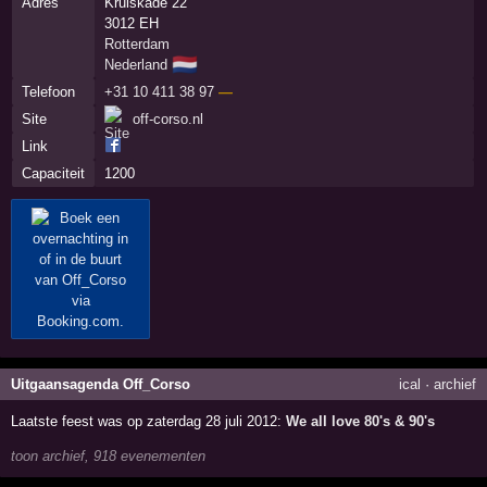
Adres
Kruiskade 22
3012 EH
Rotterdam
🇳🇱
Nederland
Telefoon
+31 10 411 38 97
—
Site
off-corso.nl
Link
Capaciteit
1200
Uitgaansagenda Off_Corso
ical
·
archief
Laatste feest was op zaterdag 28 juli 2012:
We all love 80's & 90's
toon archief, 918 evenementen