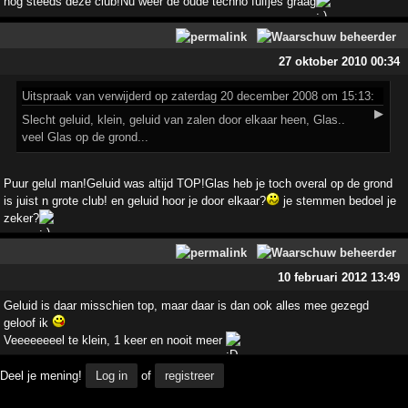
nog steeds deze club!Nu weer de oude techno fuifjes graag
27 oktober 2010 00:34
Uitspraak
van verwijderd op zaterdag 20 december 2008 om 15:13:
▶
Slecht geluid, klein, geluid van zalen door elkaar heen, Glas..
veel Glas op de grond...
Puur gelul man!Geluid was altijd TOP!Glas heb je toch overal op de grond
is juist n grote club! en geluid hoor je door elkaar?
je stemmen bedoel je
zeker?
10 februari 2012 13:49
Geluid is daar misschien top, maar daar is dan ook alles mee gezegd
geloof ik
Veeeeeeeel te klein, 1 keer en nooit meer
Deel je mening!
Log in
of
registreer