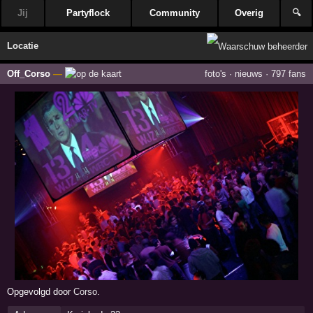
Jij
Partyflock
Community
Overig
🔍
Locatie
Off_Corso
—
foto's
·
nieuws
·
797 fans
Opgevolgd door
Corso
.