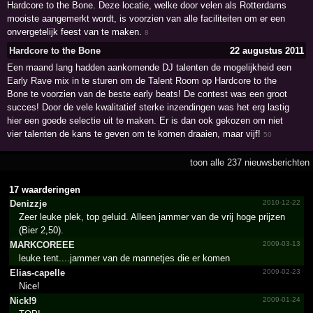
Hardcore to the Bone. Deze locatie, welke door velen als Rotterdams
mooiste aangemerkt wordt, is voorzien van alle faciliteiten om er een
onvergetelijk feest van te maken.
8
Hardcore to the Bone
22 augustus 2011
Een maand lang hadden aankomende DJ talenten de mogelijkheid een
Early Rave mix in te sturen om de Talent Room op Hardcore to the
Bone te voorzien van de beste early beats! De contest was een groot
succes! Door de vele kwalitatief sterke inzendingen was het erg lastig
hier een goede selectie uit te maken. Er is dan ook gekozen om niet
vier talenten de kans te geven om te komen draaien, maar vijf!
50
toon alle 237 nieuwsberichten
17 waarderingen
Denizzje
2010-12-22
Zeer leuke plek, top geluid. Alleen jammer van de vrij hoge prijzen
(Bier 2,50).
MARKCOREEE
2009-03-13
leuke tent....jammer van de mannetjes die er komen
Elias-capelle
2009-02-23
Nice!
Nick!9
2009-01-24