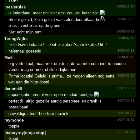
TOP!
loesjerules
2008-12-30
ja inderdaad, meer chillshit erbij zou wel beter zijn
Slecht geluid, klein geluid van zalen door elkaar heen,
2008-12-20
Glas.. veel Glas op de grond...
Niet echt mijn tent
2008-09-21
TeringWijfie
2008-07-19
Hele Gave Lokatie !!...Ziet er Zeker Aantrekkelijk Uit !!
helemaal goeeedd
2008-07-18
Mo6
2008-03-10
erg vette zaal, maar met drukte is de warmte echt niet te houden.
verder mag er meer chillshit bijkomen...
Prima locatie! Geluid is prima... ze mogen alleen nog eens
2008-02-25
wat aan die hitte doen!
dennie68
2007-12-31
superlocatie, vooral voor open minded feestjes
perfect!!! altijd gezellie aardig personeel en drank is
2007-06-18
betaalbaar!
geweldige sfeer! heerlijke muziek!
2007-05-20
raymonde
2007-03-31
toppie
thaboy­roy[ni­nja-stop]
2007-01-11
Goed