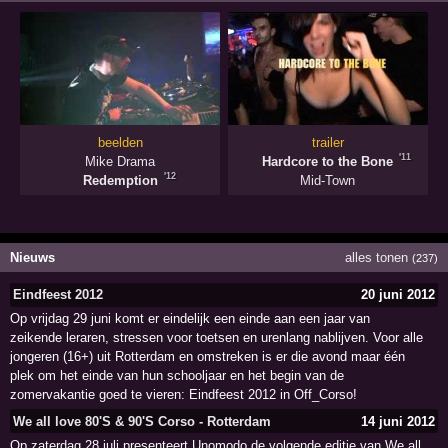
beelden
trailer
'11
Mike Drama
Hardcore to the Bone
'12
Redemption
Mid-Town
Nieuws
alles tonen
(237)
Eindfeest 2012
20 juni 2012
Op vrijdag 29 juni komt er eindelijk een einde aan een jaar van
zeikende leraren, stressen voor toetsen en urenlang nablijven. Voor alle
jongeren (16+) uit Rotterdam en omstreken is er die avond maar één
plek om het einde van hun schooljaar en het begin van de
zomervakantie goed te vieren: Eindfeest 2012 in Off_Corso!
We all love 80'S & 90'S Corso - Rotterdam
14 juni 2012
Op zaterdag 28 juli presenteert Unomodo de volgende editie van We all