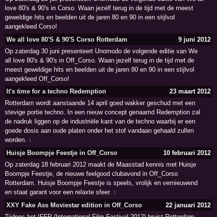
love 80's & 90's in Corso. Waan jezelf terug in de tijd met de meest
geweldige hits en beelden uit de jaren 80 en 90 in een stijlvol
aangekleed Corso!
We all love 80'S & 90'S Corso Rotterdam
9 juni 2012
Op zaterdag 30 juni presenteert Unomodo de volgende editie van We
all love 80's & 90's in Off_Corso. Waan jezelf terug in de tijd met de
meest geweldige hits en beelden uit de jaren 80 en 90 in een stijlvol
aangekleed Off_Corso!
It's time for a techno Redemption
23 maart 2012
Rotterdam wordt aanstaande 14 april goed wakker geschud met een
stevige portie techno. In een nieuw concept genaamd Redemption zal
de nadruk liggen op de industriële kant van de techno waarbij er een
goede dosis aan oude platen onder het stof vandaan gehaald zullen
worden.
1
Huisje Boompje Feestje in Off_Corso
10 februari 2012
Op zaterdag 18 februari 2012 maakt de Maasstad kennis met Huisje
Boompje Feestje, de nieuwe feelgood clubavond in Off_Corso
Rotterdam. Huisje Boompje Feestje is speels, vrolijk en vernieuwend
en staat garant voor een relaxte sfeer.
1
XXY Fake Ass Moviestar edition in Off_Corso
22 januari 2012
Tijdens het IFFR (International Film Festival 2012) bruist Rotterdam