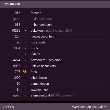
Statistieken
918
·
feesten
geen
·
in de toekomst
918
·
in het verleden
79266
×
bekeken
sinds 8 januari 2007
237
·
nieuwsberichten
20
·
fotoshoots
1834
·
foto's
2
·
video's
24274
·
bezoekers ·
herkomst
9932
·
unieke bezoekers
797
fans
1000
·
albumfoto's
10
·
opmerkingen
17
·
waarderingen
goed
·
stemresultaat
(9870 stemmen)
Video's
overzicht van alle video's