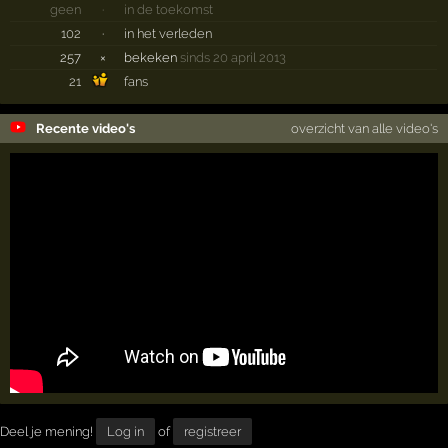
geen
·
in de toekomst
102
·
in het verleden
257
×
bekeken
sinds 20 april 2013
21
fans
Recente video's
overzicht van alle video's
Deel je mening!
Log in
of
registreer