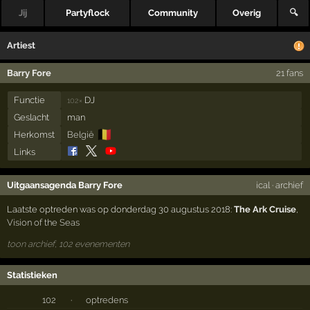
Jij
Partyflock
Community
Overig
🔍
Artiest
Barry Fore
21 fans
Functie
DJ
102×
Geslacht
man
🇧🇪
Herkomst
België
Links
Uitgaansagenda Barry Fore
ical
·
archief
Laatste optreden was op donderdag 30 augustus 2018:
The Ark Cruise
,
Vision of the Seas
toon archief, 102 evenementen
Statistieken
102
·
optredens