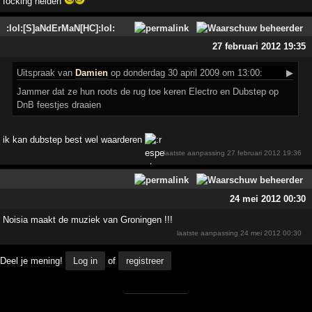
focking helden
:lol:[S]aNdErMaN[HC]:lol:
27 februari 2012 19:35
Uitspraak
van
Damien
op donderdag 30 april 2009 om 13:00:
▶
Jammer dat ze hun roots de rug toe keren Electro en Dubstep op
DnB feestjes draaien
ik kan dubstep best wel waarderen
laatste aanpassing
27 februari 2012 19:36
24 mei 2012 00:30
Noisia maakt de muziek van Groningen !!!
laatste aanpassing
24 mei 2012 00:30
Deel je mening!
Log in
of
registreer