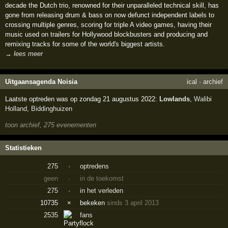
decade the Dutch trio, renowned for their unparalleled technical skill, has
gone from releasing drum & bass on now defunct independent labels to
crossing multiple genres, scoring for triple A video games, having their
music used on trailers for Hollywood blockbusters and producing and
remixing tracks for some of the world's biggest artists.
→ lees meer
Uitgaansagenda Noisia
ical
·
archief
Laatste optreden was op zondag 21 augustus 2022:
Lowlands
,
Walibi
Holland
,
Biddinghuizen
toon archief, 275 evenementen
Statistieken
275
·
optredens
geen
·
in de toekomst
275
·
in het verleden
10735
×
bekeken
sinds 3 april 2013
2535
fans