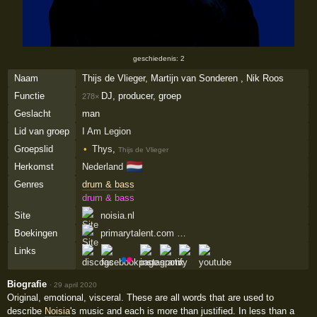
geschiedenis: 2
Naam
Thijs de Vlieger, Martijn van Sonderen , Nik Roos
Functie
DJ, producer, groep
278×
Geslacht
man
Lid van groep
I Am Legion
Groepslid
Thys
,
Thijs de Vlieger
🇳🇱
Herkomst
Nederland
Genres
drum & bass
drum & bass
Site
noisia.nl
Boekingen
primarytalent.com …
Links
Biografie
·
29 april 2020
Original, emotional, visceral. These are all words that are used to
describe
Noisia
's music and each is more than justified. In less than a