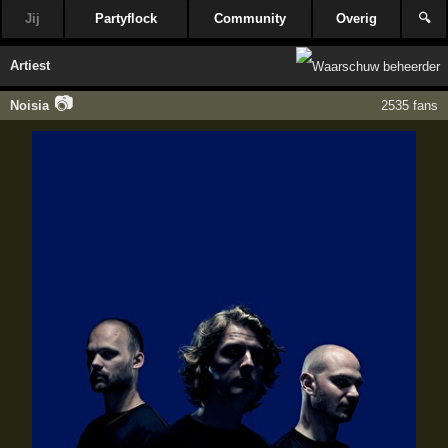
Jij
Partyflock
Community
Overig
🔍
Artiest
📷
Noisia
2535 fans