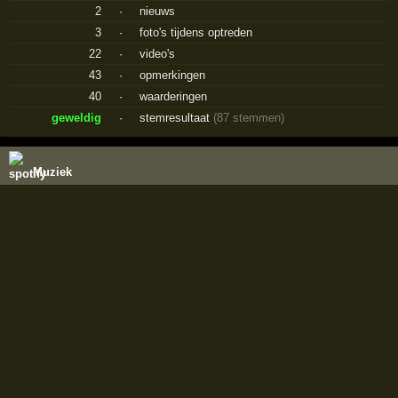
2
·
nieuws
3
·
foto's tijdens optreden
22
·
video's
43
·
opmerkingen
40
·
waarderingen
geweldig
·
stemresultaat
(87 stemmen)
Muziek