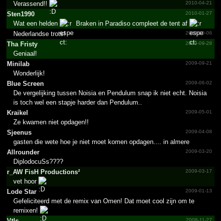
Verassend!!
2010-04-21
Sten1990
2010-01-27
Wat een helden
Braken in Paradiso compleet de tent af
Nederlandse trots!
2009-10-06
Tha Fristy
2009-09-28
Geniaal!
Minilab
2009-09-21
Wonderlijk!
Blue Screen
2009-06-02
De vergelijking tussen Noisia en Pendulum snap ik niet echt. Noisia
is toch wel een stapje harder dan Pendulum..
Kraikel
2009-05-01
Ze kwamen niet opdagen!!
Sjeenus
2009-04-08
gasten die wete hoe je niet moet komen opdagen.... in almere
Allrounder
2009-03-20
DiplodocuSs????
r_­AW FisH Produc­tions²
2009-03-17
vet hoor
Lode Star
2009-01-13
Gefeliciteerd met de remix van Omen! Dat moet cool zijn om te
remixen!
Vtls
2008-11-27