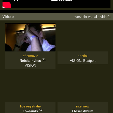
Video's
overzicht van alle video's
aftermovie
tutorial
'21
Noisia Invites
VISION
,
Beatport
VISION
live registratie
interview
'22
Lowlands
Closer Album