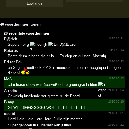
Lowlands
40 waarderingen tonen
20 recentste waarderingen
P@rick
2015-09-21
Supersmerig
heerlijk
EinD(&)Bazen
Rotarus
2011-12-14
Beste drum n bass die er is.... Zo diep en duister.. Machtig
Ed ter Bak
2010-09-23
en Stigma heeft ook 2010 al meerdere malen als hoogtepunt mogen
dienen!
Mo6
2010-09-12
cd release show was übervet! echte groningse helden
Arnolio
2010-09-04
Geweldig knallende set gistere bij de Paard
Blaap
2010-06-10
GEWELDIGGGGGGG WOEEEEEEEEEEEEEE
userid
2010-05-01
Hard Hard Hard Hard Hard! Jullie zijn master
Super genoten in Budapest van jullie!!
2010-04-22