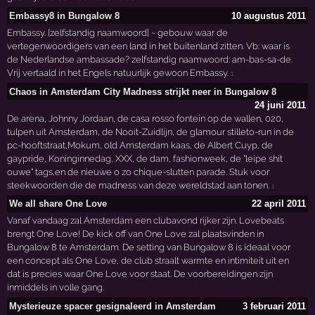
Embassy8 in Bungalow 8
10 augustus 2011
Embassy. [zelfstandig naamwoord] ~ gebouw waar de
vertegenwoordigers van een land in het buitenland zitten. Vb: waar is
de Nederlandse ambassade? zelfstandig naamwoord: am-bas-sa-de.
Vrij vertaald in het Engels natuurlijk gewoon Embassy.
1
Chaos in Amsterdam City Madness strijkt neer in Bungalow 8
24 juni 2011
De arena, Johnny Jordaan, de casa rosso fontein op de wallen, 020,
tulpen uit Amsterdam, de Nooit-Zuidlijn, de glamour stilleto-run in de
pc-hooftstraat,Mokum, old Amsterdam kaas, de Albert Cuyp, de
gaypride, Koninginnedag, XXX, de dam, fashionweek, de "leipe shit
ouwe" tags,en de nieuwe o zo chique-slutten parade. Stuk voor
steekwoorden die de madness van deze wereldstad aan tonen.
1
We all share One Love
22 april 2011
Vanaf vandaag zal Amsterdam een clubavond rijker zijn. Lovebeats
brengt One Love! De kick off van One Love zal plaatsvinden in
Bungalow 8 te Amsterdam. De setting van Bungalow 8 is ideaal voor
een concept als One Love, de club straalt warmte en intimiteit uit en
dat is precies waar One Love voor staat. De voorbereidingen zijn
inmiddels in volle gang.
Mysterieuze spacer gesignaleerd in Amsterdam
3 februari 2011