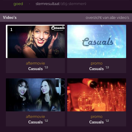
goed
·
stemresultaat
(169 stemmen)
Video's
overzicht van alle video's
1
aftermovie
promo
'13
'13
Casuals
Casuals
aftermovie
promo
'12
'12
Casuals
Casuals