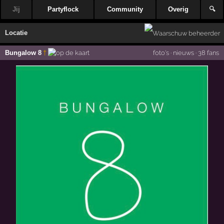
Jij
Partyflock
Community
Overig
🔍
Locatie
Bungalow 8
†
foto's
·
nieuws
·
38 fans