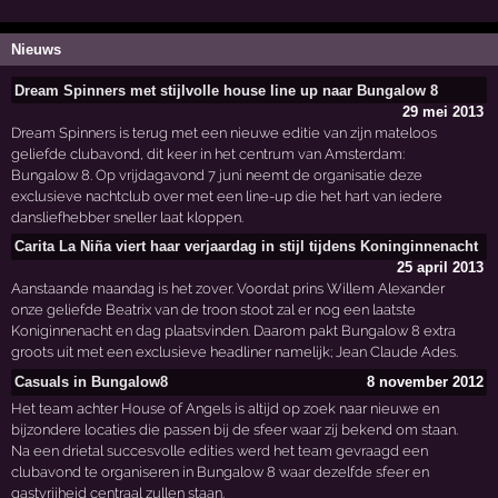
Nieuws
Dream Spinners met stijlvolle house line up naar Bungalow 8
29 mei 2013
Dream Spinners is terug met een nieuwe editie van zijn mateloos
geliefde clubavond, dit keer in het centrum van Amsterdam:
Bungalow 8. Op vrijdagavond 7 juni neemt de organisatie deze
exclusieve nachtclub over met een line-up die het hart van iedere
dansliefhebber sneller laat kloppen.
Carita La Niña viert haar verjaardag in stijl tijdens Koninginnenacht
25 april 2013
Aanstaande maandag is het zover. Voordat prins Willem Alexander
onze geliefde Beatrix van de troon stoot zal er nog een laatste
Koniginnenacht en dag plaatsvinden. Daarom pakt Bungalow 8 extra
groots uit met een exclusieve headliner namelijk; Jean Claude Ades.
Casuals in Bungalow8
8 november 2012
Het team achter House of Angels is altijd op zoek naar nieuwe en
bijzondere locaties die passen bij de sfeer waar zij bekend om staan.
Na een drietal succesvolle edities werd het team gevraagd een
clubavond te organiseren in Bungalow 8 waar dezelfde sfeer en
gastvrijheid centraal zullen staan.