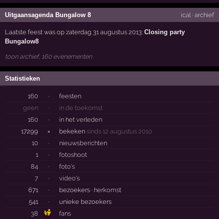
Uitgaansagenda Bungalow 8
ical
·
archief
Laatste feest was op zaterdag 31 augustus 2013:
Closing party
Bungalow8
toon archief, 160 evenementen
Statistieken
160
·
feesten
geen
·
in de toekomst
160
·
in het verleden
17299
×
bekeken
sinds 12 augustus 2010
10
·
nieuwsberichten
1
·
fotoshoot
84
·
foto's
7
·
video's
671
·
bezoekers ·
herkomst
541
·
unieke bezoekers
38
fans