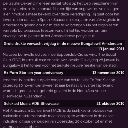
De laatste weken zijn er een aantal foto's op het web verschenen van
een mysterieuze kosmonaut. Na een tijd van ongewis en vele vragen
is er inmiddels meer bekend over deze verschijning. Hij gaat door het
leven onder de naam Sputnik Spacer en is na jaren van afwezigheid in
Amsterdam geland om zijn missie te volbrengen. Na het organiseren
van vele buitenaardse feesten vond hij het tijd worden om zijn
ervaring toe te passen in het Amsterdamse partycircuit.
1
Grote drukte verwacht vrijdag in de nieuwe Bungalow8 Amsterdam
13 januari 2011
Na twee bomvolle edities in de Supperclub Cruise wijkt 'The Social
Club' (TSC) in 2011 uit naar een nieuwe locatie. Op vrijdag 28 januari is
Bungalow 8 het toneel voor het leukste nieuwe feestje van de stad.
1
Ex Porn Star ten year anniversary
13 november 2010
Iedereen is inmiddels op de hoogte van het feit dat Ex Porn Star op
zaterdag 20 november alweer 10 jaar bestaat! En vanzelfsprekend
wordt dit groots en uitgebreid gevierd in de North Sea Venue
(Hemkade) in Zaandam.
1
Selekted Music ADE Showcase
21 oktober 2010
Het Amsterdam Dance Event (ADE) is de jaarlijkse smeltkroes van
nationale en internationale maatschappijen werkzaam in de dance
industrie, dit jaar gehouden van woensdag 20 oktober tot en met
zaterdag 23 oktober.
1