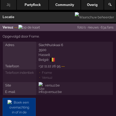
Jij
Partyflock
Community
Overig
🔍
Locatie
Versuz
—
foto's
·
nieuws
·
634 fans
Opgevolgd door
Frame
.
Adres
Slachthuiskaai 6
3500
Hasselt
🇧🇪
België
Telefoon
+32 11 22 26 95
—
Telefoon indentiek
Frame
Versuz
Site
versuz.be
E-mail
info@versuz.be