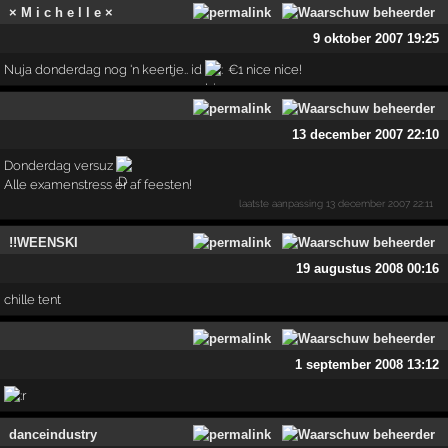
× M i c h e l l e ×
9 oktober 2007 19:25
Nuja donderdag nog 'n keertje.. id
€1 nice nice!
13 december 2007 22:10
Donderdag versuz
Alle examenstress er af feesten!
laatste aanpassing
13 december 2007 22:11
!!WEENSKI
19 augustus 2008 00:16
chille tent
1 september 2008 13:12
danceindustry