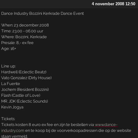
4 november 2008 12:50
Dance Industry Bozzini Kerkrade Dance Event
When: 23 december 2008
Time: 23.00 - 06.00 uur
Where: Bozzini, Kerkrade
Presale: 8,- ex fee
Age: 16+
Line up:
Hardwell (Eclectic Beatz)
Vato Gonzalez (Dirty House)
La Fuente
Jochem (Resident Bozzini)
Flash (Castle of Love)
MR. JDK (Eclectic Sounds)
Kevin Jogya
Tickets:
Tickets kosten 8 euro ex fee en zijn te bestellen via
www.dance-
industry.com
en te koop bij de voorverkoopadressen die op de website
staan vermeld.