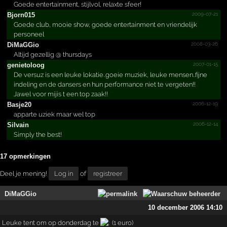
Goede entertainment, stijlvol, relaxte sfeer!
2009-07-21
Bjorn015
Goede club, mooie show, goede entertainment en vriendelijk
personeel
2008-03-26
DiMaGGio
Altijd gezellig @ thursdays
2007-01-15
genietoloog
De versuz is een leuke lokatie..goeie muziek, leuke mensen..fijne
indeling en de dansers en hun performance niet te vergeten!!
Jawel voor mijis t een top zaak!!
2006-12-19
Basje20
apparte uziek maar wel top
2006-12-14
Silvain
Simply the best!
17 opmerkingen
Deel je mening!
Log in
of
registreer
DiMaGGio
10 december 2006 14:10
Leuke tent om op donderdag te
(1 euro)