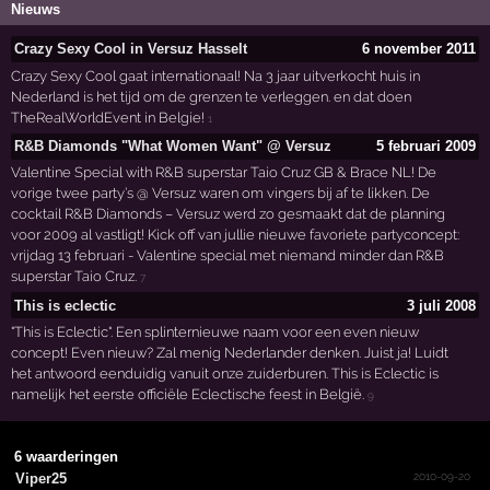
Nieuws
Crazy Sexy Cool in Versuz Hasselt
6 november 2011
Crazy Sexy Cool gaat internationaal! Na 3 jaar uitverkocht huis in
Nederland is het tijd om de grenzen te verleggen. en dat doen
TheRealWorldEvent in Belgie!
1
R&B Diamonds "What Women Want" @ Versuz
5 februari 2009
Valentine Special with R&B superstar Taio Cruz GB & Brace NL! De
vorige twee party’s @ Versuz waren om vingers bij af te likken. De
cocktail R&B Diamonds – Versuz werd zo gesmaakt dat de planning
voor 2009 al vastligt! Kick off van jullie nieuwe favoriete partyconcept:
vrijdag 13 februari - Valentine special met niemand minder dan R&B
superstar Taio Cruz.
7
This is eclectic
3 juli 2008
"This is Eclectic". Een splinternieuwe naam voor een even nieuw
concept! Even nieuw? Zal menig Nederlander denken. Juist ja! Luidt
het antwoord eenduidig vanuit onze zuiderburen. This is Eclectic is
namelijk het eerste officiële Eclectische feest in België.
9
6 waarderingen
2010-09-20
Viper25