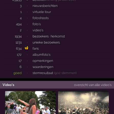
3
·
nieuwsberichten
1
·
virtuele tour
4
·
fotoshoots
494
·
foto's
2
·
video's
1934
·
bezoekers ·
herkomst
1231
·
unieke bezoekers
634
fans
172
·
albumfoto's
17
·
opmerkingen
6
·
waarderingen
goed
·
stemresultaat
(902 stemmen)
Video's
overzicht van alle video's