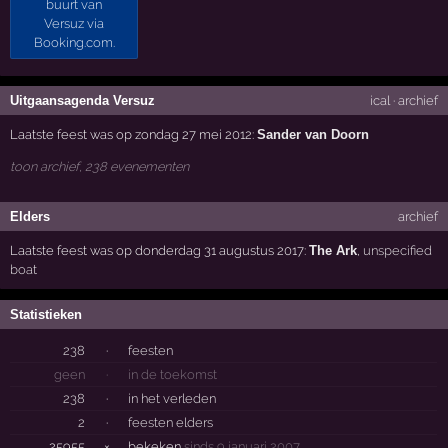
Uitgaansagenda Versuz
ical
·
archief
Laatste feest was op zondag 27 mei 2012:
Sander van Doorn
toon archief, 238 evenementen
Elders
archief
Laatste feest was op donderdag 31 augustus 2017:
The Ark
,
unspecified
boat
Statistieken
238
·
feesten
geen
·
in de toekomst
238
·
in het verleden
2
·
feesten elders
25955
×
bekeken
sinds 9 januari 2007