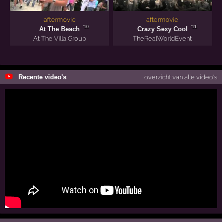
aftermovie
aftermovie
'10
'11
At The Beach
Crazy Sexy Cool
At The Villa Group
TheRealWorldEvent
Recente video's
overzicht van alle video's