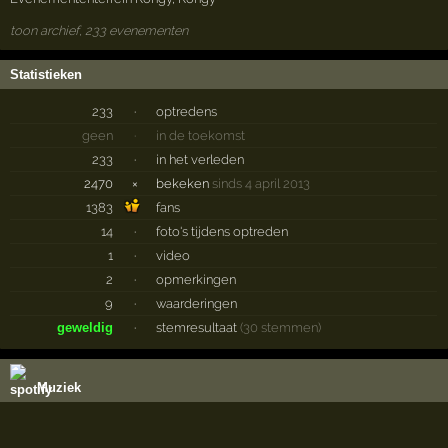
toon archief, 233 evenementen
Statistieken
233
·
optredens
geen
·
in de toekomst
233
·
in het verleden
2470
×
bekeken
sinds 4 april 2013
1383
fans
14
·
foto's tijdens optreden
1
·
video
2
·
opmerkingen
9
·
waarderingen
geweldig
·
stemresultaat
(30 stemmen)
Muziek