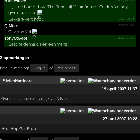
Musicslave
Hij is de bomb!! btw... The Rebel blijf 'Hardfreakz - Golden Melody'
gwn draaien he
2007-01-18
Lekkere vent hoor...
2007-01-07
Q Mike
Gewoon Vet
2007-01-02
TonyUtGool
Bescheidenheid siert een mens!
2 opmerkingen
Deel je mening!
Log in
of
registreer
StefanHardcore
19 april 2007 11:37
Gwn een van de masterlijkste DJs ooit.
27 juni 2007 10:28
Hop Hop Gas Erop ! !