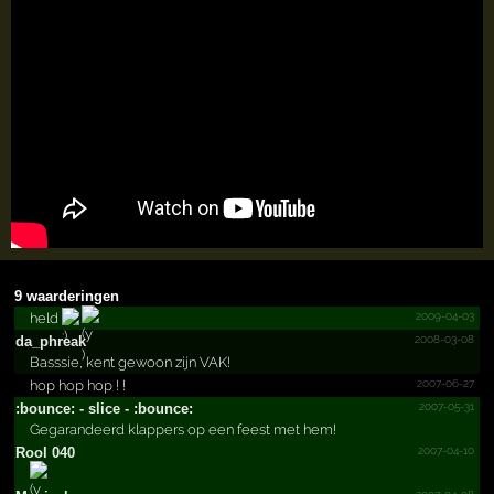
9 waarderingen
2009-04-03
held
2008-03-08
da_phreak
Basssie, kent gewoon zijn VAK!
2007-06-27
hop hop hop ! !
2007-05-31
:bounce: - slice - :bounce:
Gegarandeerd klappers op een feest met hem!
2007-04-10
Rool 040
2007-04-08