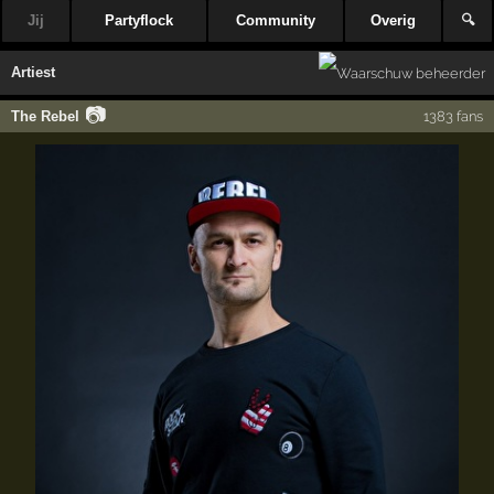
Jij
Partyflock
Community
Overig
🔍
Artiest
📷
The Rebel
1383 fans