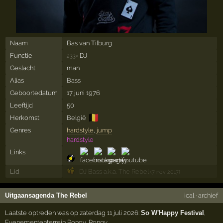
Naam
Bas van Tilburg
Functie
DJ
233×
Geslacht
man
Alias
Bass
Geboortedatum
17 juni 1976
Leeftijd
50
🇧🇪
Herkomst
België
Genres
hardstyle
,
jump
hardstyle
Links
Lid
DJ Bass a.k.a. The Rebel
(7 nov 2017)
Uitgaansagenda The Rebel
ical
·
archief
Laatste optreden was op zaterdag 11 juli 2026:
So W'Happy Festival
,
Evenemententerrein Rongy
,
Rongy