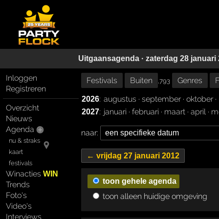
Uitgaansagenda · zaterdag 28 januari
Inloggen
Festivals
Buiten
Genres
F
,793
Registreren
:
augustus
·
september
·
oktober
·
2026
Overzicht
:
januari
·
februari
·
maart
·
april
·
m
2027
Nieuws
Agenda
naar:
nu & straks
kaart
← vrijdag 27 januari 2012
festivals
Winacties
WIN
toon gehele agenda
Trends
Foto's
toon alleen huidige omgeving
Video's
Interviews