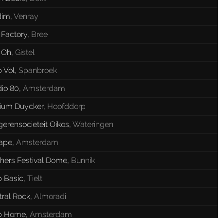
dim
,
Venray
 Factory
,
Bree
 Oh
,
Gistel
 Vol
,
Spanbroek
dio 80
,
Amsterdam
ium Duycker
,
Hoofddorp
erensocieteit Oikos
,
Wateringen
ape
,
Amsterdam
thers Festival Dome
,
Bunnik
b Basic
,
Tielt
tral Rock
,
Almoradi
b Home
,
Amsterdam