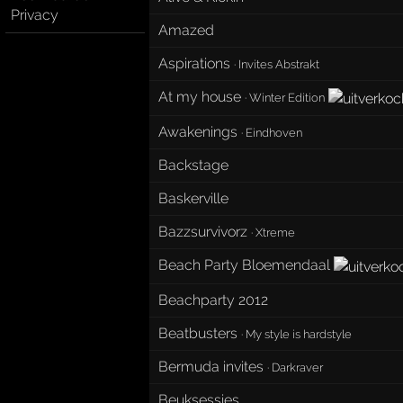
Privacy
Amazed
Aspirations
·
Invites Abstrakt
At my house
·
Winter Edition
Awakenings
·
Eindhoven
Backstage
Baskerville
Bazzsurvivorz
·
Xtreme
Beach Party Bloemendaal
Beachparty 2012
Beatbusters
·
My style is hardstyle
Bermuda invites
·
Darkraver
Beuksessies