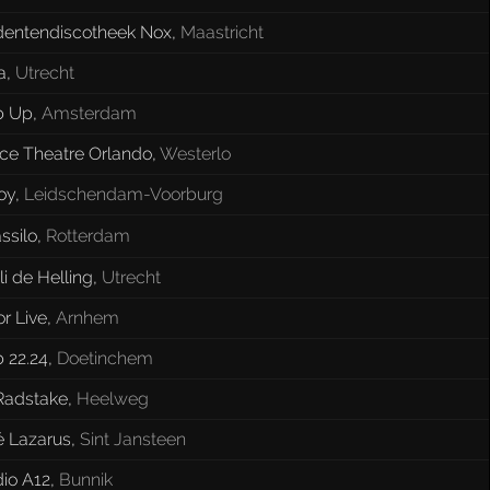
dentendiscotheek Nox
,
Maastricht
a
,
Utrecht
b Up
,
Amsterdam
ce Theatre Orlando
,
Westerlo
oy
,
Leidschendam-Voorburg
ssilo
,
Rotterdam
li de Helling
,
Utrecht
r Live
,
Arnhem
 22.24
,
Doetinchem
Radstake
,
Heelweg
é Lazarus
,
Sint Jansteen
io A12
,
Bunnik