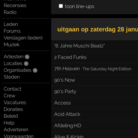
Recensies
toon line-ups
Radio
Leden
uitgaan op
zaterdag 28 janu
Forums
Verslagen (leden)
Muziek
"6 Jahre Muschi Beatz"
Artiesten
2 Faced Funks
Locaties
7th Heaven
·
The Saturday Night Edition
Organisaties
Steden
90's Now
Contact
90's Party
Crew
Vacatures
Access
Donaties
Acid Attack
Beleid
Help
Afdeling:HD
Adverteren
Voorwaarden
Alive & Kickin