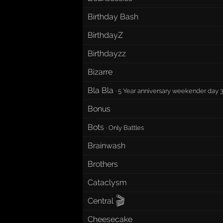
Birthday Bash
BirthdayZ
Birthdayzz
Bizarre
Bla Bla
·
5 Year anniversary weekender day 
Bonus
Bots
·
Only Battles
Brainwash
Brothers
Cataclysm
🎬
Central
Cheesecake