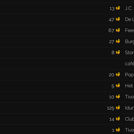
13
J.C.
47
De 
67
Fee
27
Bur
8
Stor
caf
20
Pop
5
Het
10
Tivo
125
Idu
14
Club
1
Tivo