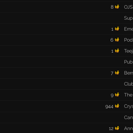
8
OJS
Sup
1
Erne
6
Podi
1
Teej
Publ
7
Ber
Clu
9
The
944
Cry
Can
12
Ann