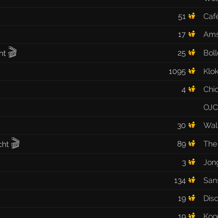
51
Café
17
Ams
🎬
25
Bol
1095
Klo
4
Chi
OJC
30
Wal
🎬
89
The 
3
Jon
134
San
19
Dis
19
Koo