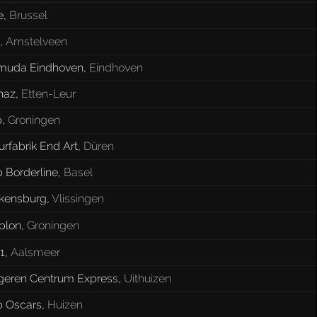
e
,
Brussel
,
Amstelveen
muda Eindhoven
,
Eindhoven
naz
,
Etten-Leur
p
,
Groningen
urfabrik End Art
,
Düren
 Borderline
,
Basel
kensburg
,
Vlissingen
plon
,
Groningen
1
,
Aalsmeer
geren Centrum Express
,
Uithuizen
b Oscars
,
Huizen