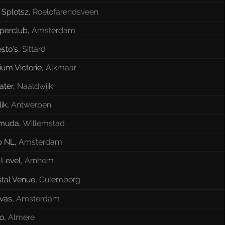
 Splotsz
,
Roelofarendsveen
perclub
,
Amsterdam
sto's
,
Sittard
um Victorie
,
Alkmaar
ater
,
Naaldwijk
ik
,
Antwerpen
muda
,
Willemstad
b NL
,
Amsterdam
 Level
,
Arnhem
stal Venue
,
Culemborg
vas
,
Amsterdam
o
,
Almere