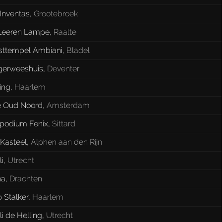
 Inventas
,
Grootebroek
Leeren Lampe
,
Raalte
sttempel Ambiani
,
Bladel
gerweeshuis
,
Deventer
ing
,
Haarlem
é Oud Noord
,
Amsterdam
podium Fenix
,
Sittard
 Kasteel
,
Alphen aan den Rijn
li
,
Utrecht
na
,
Drachten
 Stalker
,
Haarlem
li de Helling
,
Utrecht