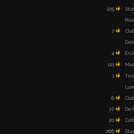
225
Stu
Ras
7
Clu
Dan
4
EnJ
121
Maa
1
Tivo
Luxo
6
Club
27
De 
20
Caf
266
Stud