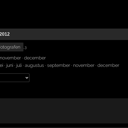
 2012
otografen
,
3
november
·
december
ei
·
juni
·
juli
·
augustus
·
september
·
november
·
december