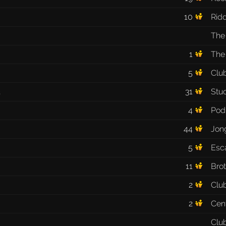
10
Rid
The
1
The
5
Club
31
Stu
3
4
Pod
44
Jong
5
Esc
11
Bro
2
Clu
2
Cen
Clu