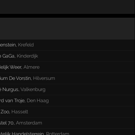
enstein
,
Krefeld
b GaGa
,
Kinderdijk
elijk Weer
,
Almere
ium De Vorstin
,
Hilversum
é Nurgus
,
Valkenburg
d van Troje
,
Den Haag
 Zoo
,
Hasselt
tel 70
,
Amsterdam
elijk Handelsterrein
,
Rotterdam