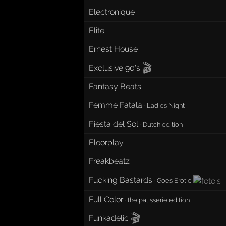
Electronique
Elite
Ernest House
🎬
Exclusive 90's
Fantasy Beats
Femme Fatala
·
Ladies Night
Fiesta del Sol
·
Dutch edition
Floorplay
Freakbeatz
Fucking Bastards
·
Goes Erotic
Full Color
·
the patisserie edition
🎬
Funkadelic