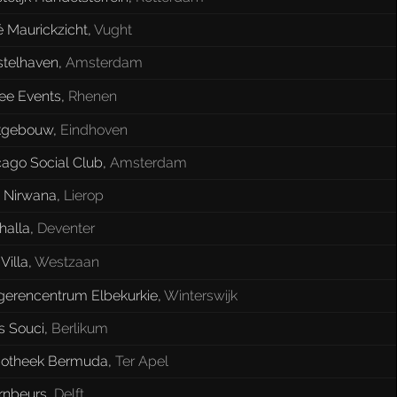
 Maurickzicht
,
Vught
telhaven
,
Amsterdam
lee Events
,
Rhenen
kgebouw
,
Eindhoven
cago Social Club
,
Amsterdam
 Nirwana
,
Lierop
halla
,
Deventer
Villa
,
Westzaan
gerencentrum Elbekurkie
,
Winterswijk
s Souci
,
Berlikum
cotheek Bermuda
,
Ter Apel
rnbeurs
,
Delft