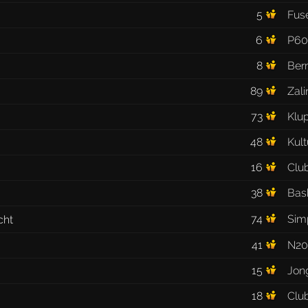
5
Fus
6
P60
8
Ber
89
Zali
73
Klu
48
Kult
16
Club
38
Bas
74
Sim
41
N20
15
Jon
18
Clu