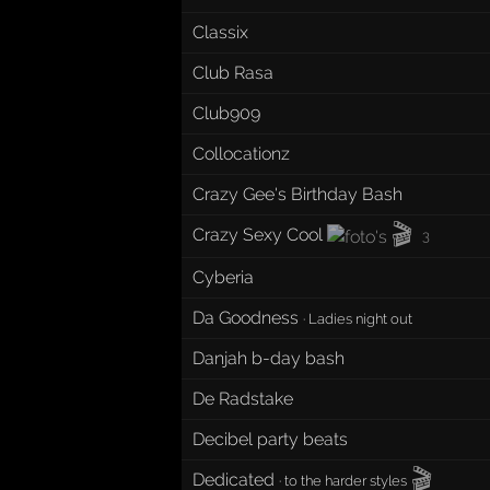
Classix
Club Rasa
Club909
Collocationz
Crazy Gee's Birthday Bash
🎬
Crazy Sexy Cool
3
Cyberia
Da Goodness
·
Ladies night out
Danjah b-day bash
De Radstake
Decibel party beats
🎬
Dedicated
·
to the harder styles