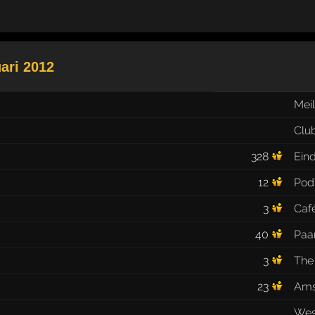
ari 2012
Meil
Clu
328
Eind
12
Pod
3
Caf
40
Paar
3
The
23
Ams
West