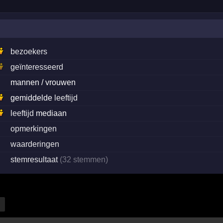
bezoekers
geïnteresseerd
·
mannen / vrouwen
gemiddelde
leeftijd
leeftijd
mediaan
·
opmerkingen
·
waarderingen
·
stemresultaat
(32 stemmen)