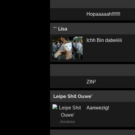
Hopaaaaah!!!!!!!
** Lisa
Ichh Bin dabeiiiii
ZIN²
Leipe Shit Ouwe'
Aanwezig!
donateur