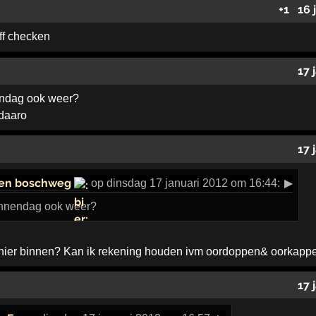
+1
16 
ff checken
17 
ndag ook weer?
daaro
17 
den boschweg
op dinsdag 17 januari 2012 om 16:44:
▶
nnendag ook weer?
d hier binnen? Kan ik rekening houden ivm oordoppen& oorkap
17 