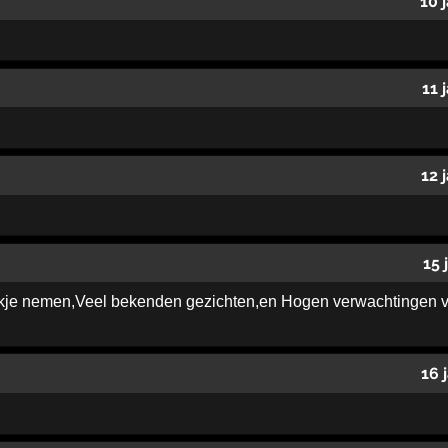
10 
11 
12 
15 
kje nemen,Veel bekenden gezichten,en Hogen verwachtingen van
16 