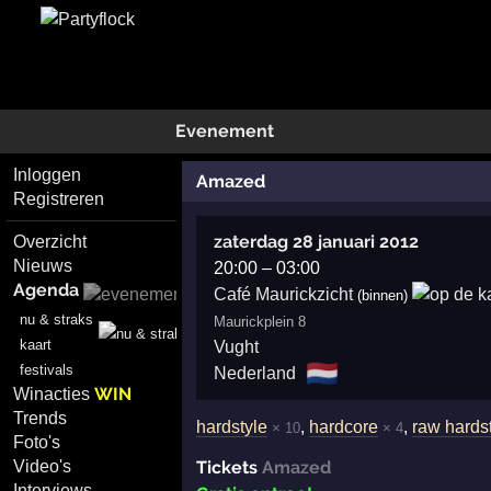
Evenement
Inloggen
Amazed
Registreren
zaterdag 28 januari 2012
Overzicht
Nieuws
20:00
–
03:00
Agenda
Café Maurickzicht
(binnen)
nu & straks
Maurickplein 8
kaart
Vught
🇳🇱
festivals
Nederland
WIN
Winacties
Trends
hardstyle
,
hardcore
,
raw hards
× 10
× 4
Foto's
Tickets
Amazed
Video's
Interviews