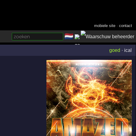
mobiele site
·
contact
🇳🇱
­
goed
·
ical