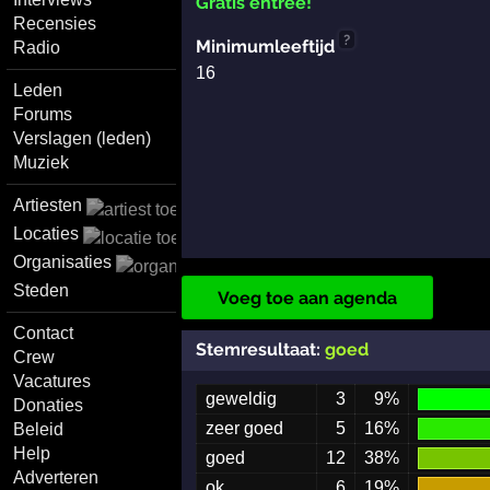
Gratis entree!
Recensies
?
Minimumleeftijd
Radio
16
Leden
Forums
Verslagen (leden)
Muziek
Artiesten
Locaties
Organisaties
Steden
Voeg toe aan agenda
Contact
Stemresultaat:
goed
Crew
Vacatures
geweldig
3
9%
Donaties
zeer goed
5
16%
Beleid
Help
goed
12
38%
Adverteren
ok
6
19%