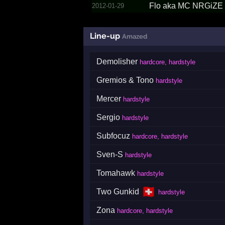
Flo aka MC NRGiZE
2012-01-29
Line-up
Amazed
Demolisher
hardcore, hardstyle
Gremios & Tono
hardstyle
Mercer
hardstyle
Sergio
hardstyle
Subfocuz
hardcore, hardstyle
Sven-S
hardstyle
Tomahawk
hardstyle
🇨🇭
Two Gunkid
hardstyle
Zona
hardcore, hardstyle