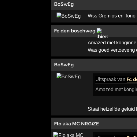
BoSwEg
Wss Gremios en Tono 
Fc den boschweg
Amazed met konginne
Was goed vertoeveng 
BoSwEg
Fc 
Uitspraak
van
Amazed met kongi
Staat hetzelfde gelui
Flo aka MC NRGiZE