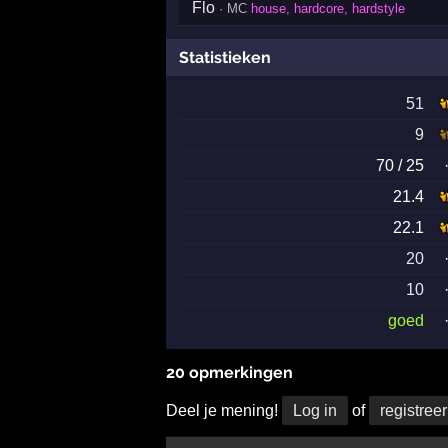
Flo
· MC
house, hardcore, hardstyle
Statistieken
51
9
70 / 25
21.4
22.1
20
10
goed
20 opmerkingen
Deel je mening!
Log in
of
registreer