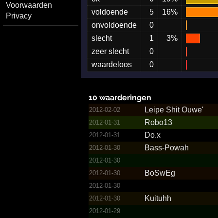
Voorwaarden
voldoende
5
16%
Privacy
onvoldoende
0
slecht
1
3%
zeer slecht
0
waardeloos
0
10 waarderingen
Leipe Shit Ouwe'
2012-02-02
Robo13
2012-01-31
Do.x
2012-01-31
Bass-Powah
2012-01-30
2012-01-30
BoSwEg
2012-01-30
2012-01-30
Kuituhh
2012-01-30
2012-01-29