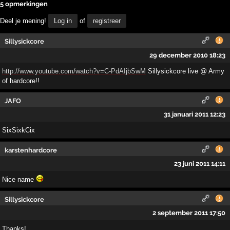
5 opmerkingen
Deel je mening!
Log in
of
registreer
Sillysickcore
29 december 2010 18:23
http://www.youtube.com/watch?v=C-PdAIjbSwM
Sillysickcore live @ Army
of hardcore!!
JAFO
31 januari 2011 12:23
SixSixkCix
karstenhardcore
23 juni 2011 14:11
Nice name
Sillysickcore
2 september 2011 17:50
Thanks!