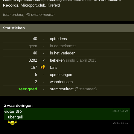
Records
,
Mikroport.club
,
Krefeld
toon archief, 40 evenementen
Statistieken
40
·
optredens
geen
·
in de toekomst
40
·
in het verleden
3282
×
bekeken
sinds 3 april 2013
167
fans
5
·
opmerkingen
2
·
waarderingen
zeer goed
·
stemresultaat
(7 stemmen)
2 waarderingen
violent80
2016-03-26
uber geil
2011-11-17