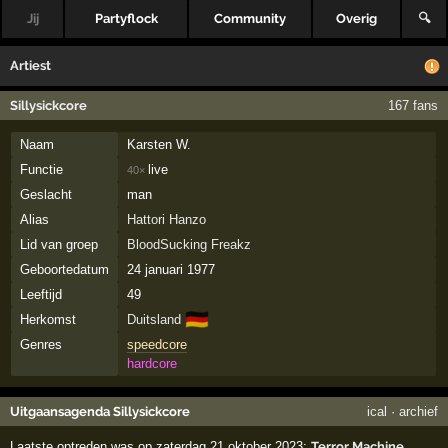
Jij
Partyflock
Community
Overig
🔍
Artiest
Sillysickcore
167 fans
Naam
Karsten W.
Functie
live
40×
Geslacht
man
Alias
Hattori Hanzo
Lid van groep
BloodSucking Freakz
Geboortedatum
24 januari 1977
Leeftijd
49
🇩🇪
Herkomst
Duitsland
Genres
speedcore
hardcore
Uitgaansagenda Sillysickcore
ical
·
archief
Laatste optreden was op zaterdag 21 oktober 2023:
Terror Machine