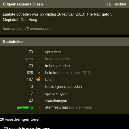
Uitgaansagenda Olash
ical
·
archief
Laatste optreden was op vrijdag 16 februari 2018:
The Navigator
,
Magistrat
,
Den Haag
toon archief, 79 evenementen
Statistieken
79
·
optredens
geen
·
in de toekomst
79
·
in het verleden
626
×
bekeken
sinds 7 april 2013
187
fans
3
·
foto's tijdens optreden
7
·
opmerkingen
20
·
waarderingen
geweldig
·
stemresultaat
(26 stemmen)
20 waarderingen tonen
20 recentste waarderingen