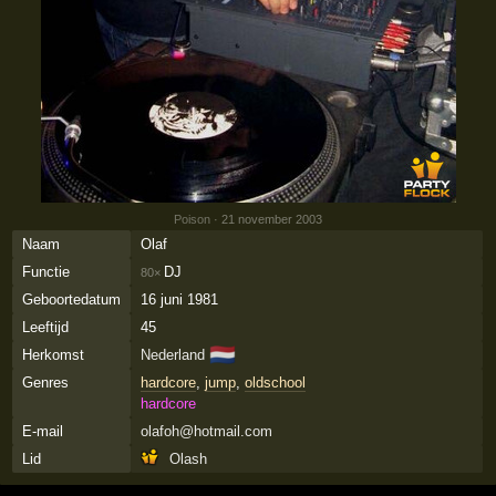
Poison
· 21 november 2003
Naam
Olaf
Functie
DJ
80×
Geboortedatum
16 juni 1981
Leeftijd
45
🇳🇱
Herkomst
Nederland
Genres
hardcore
,
jump
,
oldschool
hardcore
E-mail
olafoh@hotmail.com
Lid
Olash