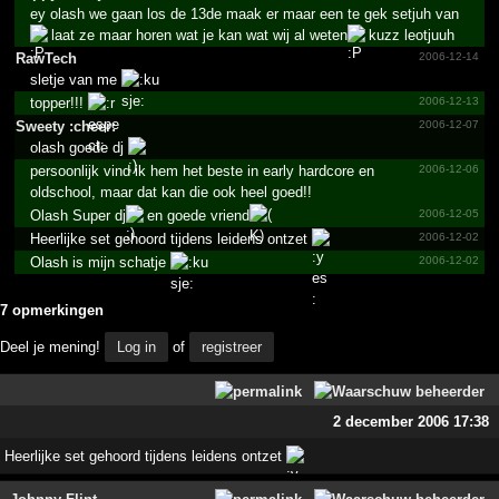
ey olash we gaan los de 13de maak er maar een te gek setjuh van
laat ze maar horen wat je kan wat wij al weten
kuzz leotjuuh
RawTech
2006-12-14
sletje van me
topper!!!
2006-12-13
Sweety :cheer:
2006-12-07
olash goede dj
persoonlijk vind ik hem het beste in early hardcore en
2006-12-06
oldschool, maar dat kan die ook heel goed!!
Olash Super dj
en goede vriend
2006-12-05
Heerlijke set gehoord tijdens leidens ontzet
2006-12-02
Olash is mijn schatje
2006-12-02
7 opmerkingen
Deel je mening!
Log in
of
registreer
2 december 2006 17:38
Heerlijke set gehoord tijdens leidens ontzet