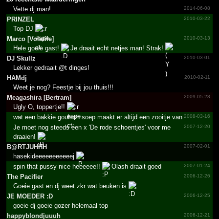
Vette dj man!
2014-06-08
PRINZEL
2010-03-22
Top DJ
Marco [Volatile]
2010-03-13
Hele goeie gast!
Je draait echt netjes man! Strak!
DJ Skullz
2010-03-01
Lekker gedraait @t dinges!
HAMdj
2010-02-11
Weet je nog? Feestje bij jou thuis!!!
Meagashira [Bertram]
2009-05-28
Ugly O, toppertje!!
wat een bakkie goulash soep maakt er altijd een zooitje van
2008-03-16
Je moet nog steeds een x 'De rode schoentjes' voor me
2007-12-20
draaien!
B@RTJUHHH
2007-02-01
hasekideeeeeeeeeeej
spin that pussy nice heeeeee!!
Olash draait goed
2007-01-24
The Pacifier
2006-12-26
Goeie gast en dj weet zkr wat beuken is
JE MOEDER :D
2006-12-25
goeie dj goeie gozer helemaal top
happyb­londju­uuh
2006-12-21