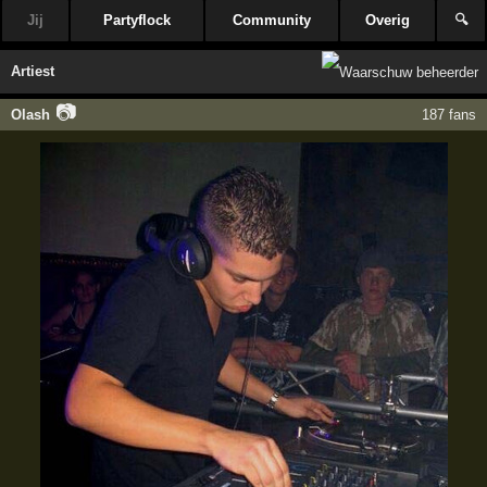
Jij
Partyflock
Community
Overig
🔍
Artiest
📷
Olash
187 fans