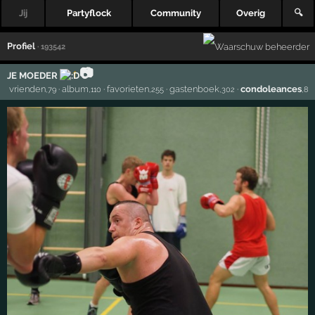
Jij
Partyflock
Community
Overig
🔍
Profiel
· 193542
📷
†
JE MOEDER
vrienden
·
album
·
favorieten
·
gastenboek
·
condoleances
,79
,110
,255
,302
,8