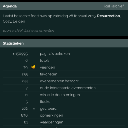
Agenda
ical
·
archief
Laatst bezochte feest was op zaterdag 28 februari 2015:
Resurrection
,
Cozy
,
Leiden
toon archief, 244 evenementen
Statistieken
± 150995
·
pagina's bekeken
6
·
foto's
79
vrienden
255
·
favorieten
244
·
evenementen bezocht
7
·
oude interessante evenementen
11
·
winactie deelnemingen
5
·
flocks
162
×
geciteerd
876
·
opmerkingen
81
·
waarderingen