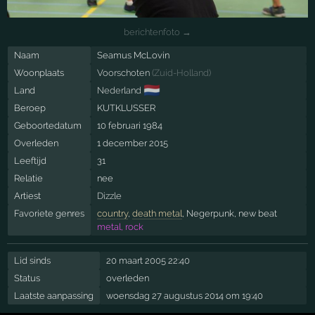
berichtenfoto →
Naam
Seamus McLovin
Woonplaats
Voorschoten
(
Zuid-Holland
)
🇳🇱
Land
Nederland
Beroep
KUTKLUSSER
Geboortedatum
10 februari 1984
Overleden
1 december 2015
Leeftijd
31
Relatie
nee
Artiest
Dizzle
Favoriete genres
country
,
death metal
, Negerpunk, new beat
metal, rock
Lid sinds
20 maart 2005 22:40
Status
overleden
Laatste aanpassing
woensdag 27 augustus 2014 om 19:40