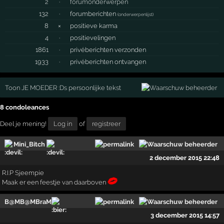
2
·
forumonderwerpen
132
·
forumberichten
(
onderwerpenlijst
)
8
×
positieve karma
4
·
positievelingen
1861
·
privéberichten verzonden
1933
·
privéberichten ontvangen
Toon JE MOEDER :Ds persoonlijke tekst
8 condoleances
Deel je mening!
Log in
of
registreer
Mini_Bitch
2 december 2015 22:48
R.I.P Sjeempie
Maak er een feestje van daarboven
B@MB@MBraM
3 december 2015 14:57