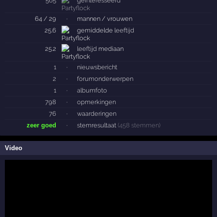
565
geïnteresseerd
64 / 29
·
mannen / vrouwen
25.6
gemiddelde
leeftijd
25.2
leeftijd
mediaan
1
·
nieuwsbericht
2
·
forumonderwerpen
1
·
albumfoto
798
·
opmerkingen
76
·
waarderingen
zeer goed
·
stemresultaat
(458 stemmen)
Video