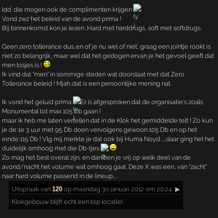
Idd. die mogen ook de complimenten krijgen
Vond zwz het beleid van de avond prima !
Bij binnenkomst kon je lezen...Hard met harddrugs, soft met softdrugs.
Geen zero tollerance dus..en of je nu wel of niet, graag een jointje rookt is
niet zo belangrijk, maar wel dat het gedogen ervan je het gevoel geeft dat
men losjes is !
Ik vind dat "men" in sommige steden wat doorslaat met dat Zero
Tollerance beleid ! Mjah..dat is een persoonlijke mening nat.
Ik vond het geluid prima
Er is afgesproken dat de organisatie's zoals
Monumental tot max 105 Db gaan !
maar ik heb me laten vertellen dat in de Klok het gemiddelde telt ! Zo kun
je de 1e 3 uur met 95 Db doen vervolgens gewoon 105 Db en op het
einde 115 Db ! Vlg mij merkte je dat ook bij Huma Noyd......daar ging het het
duidelijk omhoog met die Db-tjes
Zo mag het best overal zijn, en dan ben je vrij op welk deel van de
avond/nacht het volume wat omhoog gaat. Deze X was een, van "zacht"
naar hard volume passend in de lineup...
Uitspraak
van
120
op maandag 30 januari 2012 om 20:24:
▶
Klokgebouw blijft echt een top locatie!