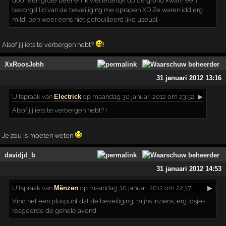
door een grote beer en ik viel letterlijk op de grond kwam een
bezorgd lid van de beveiliging me oprapen XD Ze waren idd erg
mild, ben weer eens niet gefouilleerd like useual
Alsof jij iets te verbergen hebt?
!
XxRoosJehh
31 januari 2012 13:16
Uitspraak
van
Electrick
op maandag 30 januari 2012 om 23:52:
▶
Alsof jij iets te verbergen hebt? !
Je zou is moeten weten
davidjd_b
31 januari 2012 14:53
Uitspraak
van
Mënzen
op maandag 30 januari 2012 om 22:37:
▶
Vind het een pluspunt dat de beveiliging, mijns inziens, erg losjes
reageerde de gehele avond.