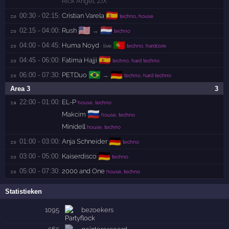
Rick Angel
,
ZIX
🇪🇸
00:30 - 02:15:
Cristian Varela
zo 
techno, house
🇺🇸
🇳🇱
02:15 - 04:00:
Rush
→
zo 
techno
🇵🇹
04:00 - 04:45:
Huma Noyd
zo 
· live
techno, hardcore
🇪🇸
04:45 - 06:00:
Fatima Hajji
zo 
techno, hard techno
🇧🇷
🇩🇪
06:00 - 07:30:
PETDuo
→
zo 
techno, hard techno
Area 3
3
22:00 - 01:00:
EL-P
za 
house, techno
🇷🇺
Makcim
house, techno
Minidell
house, techno
🇩🇪
01:00 - 03:00:
Anja Schneider
zo 
techno
🇩🇪
03:00 - 05:00:
Kaiserdisco
zo 
techno
05:00 - 07:30:
2000 and One
zo 
house, techno
Statistieken
1095
bezoekers