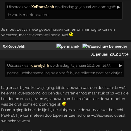
Uitspraak
van
XxRoosJehh
op dinsdag 31 januari 2012 om 13:16:
▶
Je zou is moeten weten
Je moet wel van hele goede huizen komen om mij nog te kunnen
verbazen, maar stiekem wel benieuwd
XxRoosJehh
31 januari 2012 17:54
Uitspraak
van
davidjd_b
op dinsdag 31 januari 2012 om 14:53:
▶
goede luchtbehandeling bv. en zelfs bij de toiletten gaat het vlotjes
Lag er aan bij welke wc je ging, bij de vrouwen was een deel van de wc's
helemaal overstroomd, op den duur waren er nog maar stuk of 10 wc's die
het deden en aangezien wij vrouwen om het halfuur naar de wc moeten
was de druk soms echt ondragelijk
Daarom ging ik heel de tijd bij de kluisjes naar de wc, daar was het echt
PERFECT je kon meteen doorlopen en zeer schone wc's(sowieso overal
wel schone wc's)