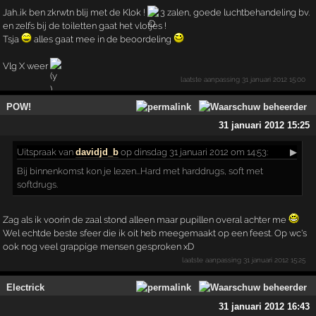
Jah..ik ben zkrwtn blij met de Klok !
3 zalen, goede luchtbehandeling bv.
en zelfs bij de toiletten gaat het vlotjes !
Tsja
alles gaat mee in de beoordeling
Vlg X weer
laatste aanpassing
31 januari 2012 15:00
POW!
31 januari 2012 15:25
Uitspraak
van
davidjd_b
op dinsdag 31 januari 2012 om 14:53:
▶
Bij binnenkomst kon je lezen...Hard met harddrugs, soft met
softdrugs.
Zag als ik voorin de zaal stond alleen maar pupillen overal achter me
Wel echtde beste sfeer die ik oit heb meegemaakt op een feest. Op wc's
ook nog veel grappige mensen gesproken xD
laatste aanpassing
31 januari 2012 15:25
Electrick
31 januari 2012 16:43