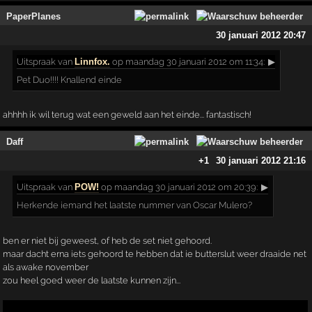
PaperPlanes
30 januari 2012 20:47
Uitspraak
van
Linnfox.
op maandag 30 januari 2012 om 11:34:
▶
Pet Duo!!!! Knallend einde
ahhhh ik wil terug wat een geweld aan het einde... fantastisch!
Daff
+1
30 januari 2012 21:16
Uitspraak
van
POW!
op maandag 30 januari 2012 om 20:39:
▶
Herkende iemand het laatste nummer van Oscar Mulero?
ben er niet bij geweest, of heb de set niet gehoord.
maar dacht erna iets gehoord te hebben dat ie butterslut weer draaide net
als awake november
zou heel goed weer de laatste kunnen zijn...