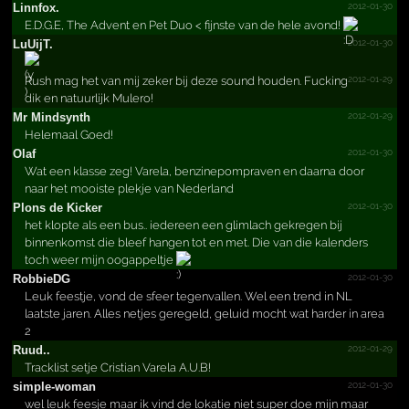
2012-01-30
Linnfox.
E.D.G.E, The Advent en Pet Duo < fijnste van de hele avond!
2012-01-30
LuUijT.
2012-01-29
Rush mag het van mij zeker bij deze sound houden. Fucking
dik en natuurlijk Mulero!
2012-01-29
Mr Mindsynth
Helemaal Goed!
2012-01-30
Olaf
Wat een klasse zeg! Varela, benzinepompraven en daarna door
naar het mooiste plekje van Nederland
2012-01-30
Plons de Kicker
het klopte als een bus.. iedereen een glimlach gekregen bij
binnenkomst die bleef hangen tot en met. Die van die kalenders
toch weer mijn oogappeltje
2012-01-30
RobbieDG
Leuk feestje, vond de sfeer tegenvallen. Wel een trend in NL
laatste jaren. Alles netjes geregeld, geluid mocht wat harder in area
2
2012-01-29
Ruud..
Tracklist setje Cristian Varela A.U.B!
2012-01-30
simple-woman
wel leuk feesje maar ik vind de lokatie niet super doe mijn maar