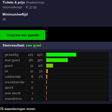
Tickets & prijs
Awakenings
Voorverkoop:
€
37
,50
Minimumleeftijd
18
Voeg toe aan agenda
Stemresultaat:
zeer goed
geweldig
225
49%
zeer goed
161
35%
goed
51
11%
ok
12
3%
voldoende
8
2%
onvoldoende
0
slecht
0
zeer slecht
1
waardeloos
0
76 waarderingen tonen