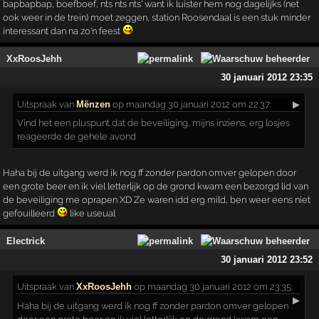
bapbapbap, boefboef, nts nts nts' want ik luister hem nog dagelijks (net
ook weer in de trein) moet zeggen, station Roosendaal is een stuk minder
interessant dan na zo'n feest
XxRoosJehh
30 januari 2012 23:35
Uitspraak
van
Mënzen
op maandag 30 januari 2012 om 22:37:
▶
Vind het een pluspunt dat de beveiliging, mijns inziens, erg losjes
reageerde de gehele avond
Haha bij de uitgang werd ik nog ff zonder pardon omver gelopen door
een grote beer en ik viel letterlijk op de grond kwam een bezorgd lid van
de beveiliging me oprapen XD Ze waren idd erg mild, ben weer eens niet
gefouilleerd
like useual
Electrick
30 januari 2012 23:52
Uitspraak
van
XxRoosJehh
op maandag 30 januari 2012 om 23:35:
▶
Haha bij de uitgang werd ik nog ff zonder pardon omver gelopen