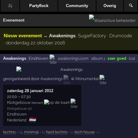
Jij
Partyflock
Community
Overig
🔍
Evenement
Nieuw evenement
→
Awakenings
, SugarFactory · Drumcode
· donderdag 22 oktober 2026
Awakenings
·
Eindhoven
awakenings.com
album
·
zeer goed
·
ical
,1
georganiseerd door
Awakenings
⊂
Monumental
zaterdag 28 januari 2012
22:00
–
07:30
Klokgebouw
(binnen)
Klokgebouw 50
Eindhoven
🇳🇱
Nederland
techno
,
minimal
,
hard techno
,
tech house
× 19
× 6
× 2
× 1