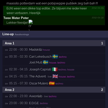
maassilo potterdam wat een pobijoeppie publiek zeg bah bah !!!
2012-01-29
Echt weer een dikke top editie.. Ze blijven me ieder keer
weer verbazen.. Heerlijk
2012-01-30
Twee Meter Peter
Lekker feestje!
Line-up
Awakenings
Area 1
1
22:00 - 00:30:
Madskillz
za 
house
🇸🇪
00:30 - 02:30:
Cari Lekebusch
zo 
techno
🇸🇪
Joel Mull
house, techno
🇮🇹
02:30 - 04:15:
Joseph Capriati
zo 
techno, house
🇬🇧
04:15 - 05:15:
The Advent
zo 
· live
house, techno
🇪🇸
05:15 - 07:30:
Oscar Mulero
zo 
techno
Area 2
2
22:00 - 23:00:
Axxonlab
za 
· live
techno
23:00 - 00:30:
E.D.G.E.
za 
techno