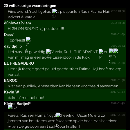
20 willekeurige waarderingen
2012-01-31
Fijne avond/nacht gehad
... pluspunten Rush, Fatima Haji,
Advent & Varela
2012-01-31
d0nlov­es2vla­m
HIGH ON SOUND <3 pet duo!!!!!!!
2012-01-29
Dass'
Top feest!
2015-02-14
davidjd_b
Het was idd geweldig
Varela, Rush, THE ADVENT
en
Van mij mag er een editie tussendoor in de Klok !
2012-01-29
EL FREGADERO
Heerlijk feestje goed geluid goede sfeer Fatima Haji heeft me erg
verrast!
2012-01-30
ENROC
Wat een publiek, Amsterdam kan hier een voorbeeld aannemen.
2012-01-29
Kevin W
dakeraf met pet duo!
2012-01-30
Kleine Bartje:P
2012-01-29
Varela, Rush en Huma Noyd
heerlijk!!! Oscar Mulero zo
jammer van het steeds weer wachten op de beat.. Aan het einde
willen we gewoon aan 1 stuk door knallen!!