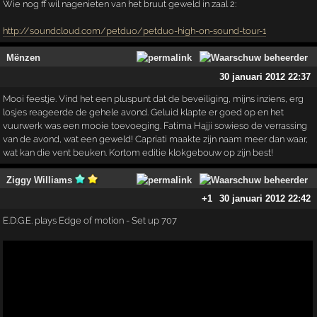
Wie nog ff wil nagenieten van het bruut geweld in zaal 2:
http://soundcloud.com/petduo/petduo-high-on-sound-tour-1
Mënzen
30 januari 2012 22:37
Mooi feestje. Vind het een pluspunt dat de beveiliging, mijns inziens, erg
losjes reageerde de gehele avond. Geluid klapte er goed op en het
vuurwerk was een mooie toevoeging. Fatima Hajji sowieso de verrassing
van de avond, wat een geweld! Capriati maakte zijn naam meer dan waar,
wat kan die vent beuken. Kortom editie klokgebouw op zijn best!
Ziggy Williams
+1
30 januari 2012 22:42
E.D.G.E. plays Edge of motion - Set up 707