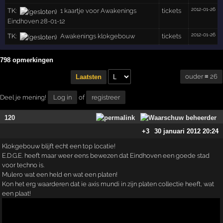
2012-01-26
TK:
1 kaartje voor Awakenings
tickets
Eindhoven 28-01-12
2012-01-26
TK:
Awakenings klokgebouw
tickets
798 opmerkingen
ouder ≡ 26
Laatsten
Deel je mening!
Log in
of
registreer
120
+3
30 januari 2012 20:24
Klokgebouw blijft echt een top locatie!
E.D.G.E. heeft maar weer eens bewezen dat Eindhoven een goede stad
voor techno is.
Mulero wat een held en wat een platen!
Kon het erg waarderen dat ie axis mundi in zijn platen collectie heeft, wat
een plaat!