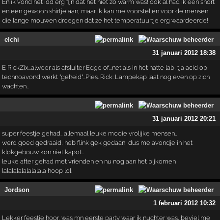
En ik vond het idd erg fijn dat het niet zo warm was! ook al had ik een short
en een gewoon shirtje aan, maar ik kan me voorstellen voor de mensen
die lange mouwen droegen dat ze het temperatuurtje erg waardeerde!
elchi
31 januari 2012 18:38
E RickZix...alweer als afsluiter Edge of...net als in het natte lab, tja acid op
technoavond werkt "geheid"...Pies. Rick: Lampekap laat nog even op zich
wachten..
31 januari 2012 20:21
super feestje gehad.. allemaal leuke mooie vrolijke mensen..
werd goed gedraaid, heb flink gek gedaan, dus me avondje in het
klokgebouw kon niet kapot..
leuke after gehad met vrienden en nu nog aan het bijkomen
lalalalalalalalala hoop lol
Jordson
1 februari 2012 10:32
Lekker feestje hoor, was mn eerste party waar ik nuchter was, beviel me