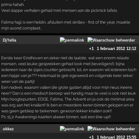
prima hahah.
Veel slappe verhalen gehad met mensen aan de picknick tafels.
Fatima hajji is een heldin, afsluiten met skrillex - first of the year, maakte
mijn avond compleet..
DjYella
+1
1 februari 2012 12:12
Eerste keer Eindhoven en zeker niet de laatste, wat een enorm relaxte
mensen, veel leuke gesprekken gehad (ook met beveiligers!), bijna
iedereen naar de ijsjes counter gebracht, lol, en waarom wil iedereen toch
een hapje van je??? Helemaal te gek egeweest en volgende keer zeker
weer van de partij!
Een nadeel, waarom vallen die grote gasten altijd voor mijn neus ineens
neer? Dan is een medisch beroep wel handig maar te veel is ook niet leuk.
Mijn hoogtepunten, EDGE, Fatima, The Advent en ja ook de minimal area
was erg aan het knallen!! Ik ben er meerdere keren binnen gelopen en er
was geen gebliep te bekennen, gewoon lekker knallen ook!!
Ps: 15 jr Awakenings kaarten alweer binnen, wat een line-up!!
okkez
+1
1 februari 2012 15:55