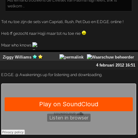
Als iemand trouwens de Liveset van Fatima hajji heeft, link is
welkom ..
Tot nu toe zijn de sets van Capriati, Rush, Pet Duo en E.D.G.E. online !
Heb ff gezocht naar Hajji maar tot nu toe nie
Maar who knows
Ziggy Williams
4 februari 2012 16:51
E.D.G.E. @ Awakenings up for listening and downloading.