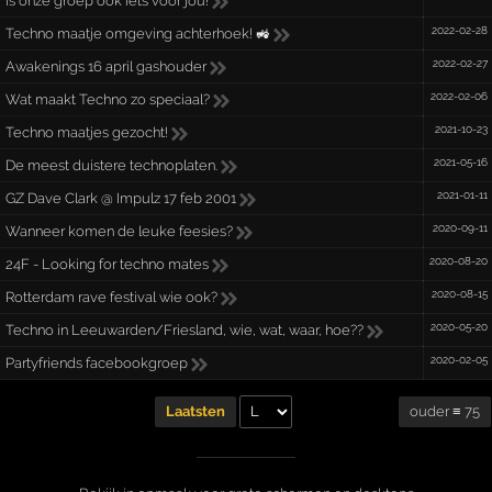
is onze groep ook iets voor jou!
2022-02-28
Techno maatje omgeving achterhoek! 🚜
2022-02-27
Awakenings 16 april gashouder
2022-02-06
Wat maakt Techno zo speciaal?
2021-10-23
Techno maatjes gezocht!
2021-05-16
De meest duistere technoplaten.
2021-01-11
GZ Dave Clark @ Impulz 17 feb 2001
2020-09-11
Wanneer komen de leuke feesies?
2020-08-20
24F - Looking for techno mates
2020-08-15
Rotterdam rave festival wie ook?
2020-05-20
Techno in Leeuwarden/Friesland, wie, wat, waar, hoe??
2020-02-05
Partyfriends facebookgroep
ouder ≡ 75
Laatsten