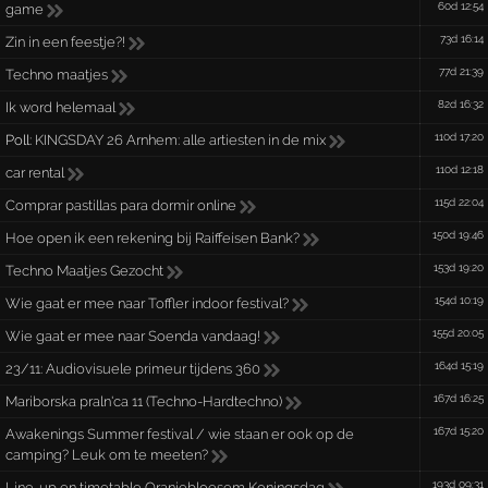
60d 12:54
game
73d 16:14
Zin in een feestje?!
77d 21:39
Techno maatjes
82d 16:32
Ik word helemaal
110d 17:20
Poll:
KINGSDAY 26 Arnhem: alle artiesten in de mix
110d 12:18
car rental
115d 22:04
Comprar pastillas para dormir online
150d 19:46
Hoe open ik een rekening bij Raiffeisen Bank?
153d 19:20
Techno Maatjes Gezocht
154d 10:19
Wie gaat er mee naar Toffler indoor festival?
155d 20:05
Wie gaat er mee naar Soenda vandaag!
164d 15:19
23/11: Audiovisuele primeur tijdens 360
167d 16:25
Mariborska praln'ca 11 (Techno-Hardtechno)
167d 15:20
Awakenings Summer festival / wie staan er ook op de
camping? Leuk om te meeten?
193d 09:31
Line-up en timetable Oranjebloesem Koningsdag