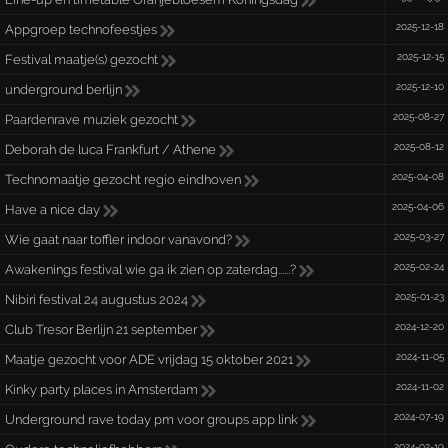
2025-12-18
Appgroep technofeestjes
2025-12-15
Festival maatje(s) gezocht
2025-12-10
underground berlijn
2025-08-27
Paardenrave muziek gezocht
2025-08-12
Deborah de luca Frankfurt / Athene
2025-04-08
Technomaatje gezocht regio eindhoven
2025-04-06
Have a nice day
2025-03-27
Wie gaat naar toffler indoor vanavond?
2025-02-24
Awakenings festival wie ga ik zien op zaterdag......?
2025-01-23
Nibiri festival 24 augustus 2024
2024-12-20
Club Tresor Berlijn 21 september
2024-11-05
Maatje gezocht voor ADE vrijdag 15 oktober 2021
2024-11-02
Kinky party places in Amsterdam
2024-07-19
Underground rave today pm voor groups app link
2024-02-19