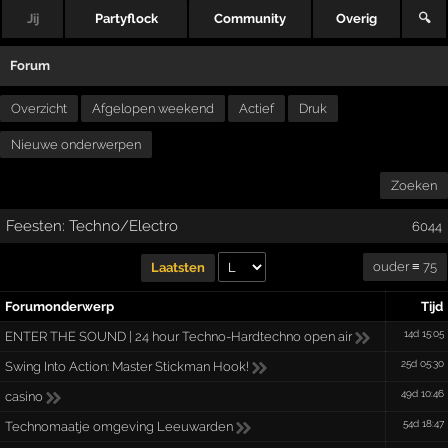
Jij
Partyflock
Community
Overig
🔍
Forum
Overzicht
Afgelopen weekend
Actief
Druk
Nieuwe onderwerpen
Zoeken
Feesten: Techno/Electro
6044
ouder ≡ 75
Laatsten
Forumonderwerp
Tijd
14d 15:05
ENTER THE SOUND | 24 hour Techno-Hardtechno open air
25d 05:30
Swing Into Action: Master Stickman Hook!
49d 10:46
casino
54d 18:47
Technomaatje omgeving Leeuwarden