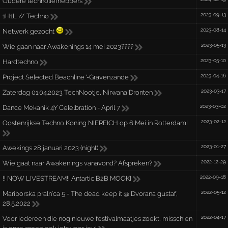
Oudere technoliefhebbers
2023-09-13
1H1L // Techno
2023-08-14
Netwerk gezocht
2023-05-13
Wie gaan naar Awakenings 14 mei 2023????
2023-05-10
Hardtechno
2023-04-16
Project Selected Beachline '-Gravenzande
2023-03-17
Zaterdag 01.04.2023 TechNootje, Nirwana Dronten
2023-03-02
Dance Mekanik 4Y Celelbration - April 7
2023-02-12
Oostenrijkse Techno Koning NIEREICH op 6 Mei in Rotterdam!
2023-01-27
Awekings 28 januari 2023 (night)
2022-12-29
Wie gaat naar Awakenings vanavond? Afspreken?
2022-09-16
!! NOW LIVESTREAM!! Antartic B2B MOOKI
2022-05-12
Mariborska praln'ca 5 - The dead keep it @ Dvorana gustaf,
28.5.2022
2022-04-17
Voor iedereen die nog nieuwe festivalmaatjes zoekt, misschien