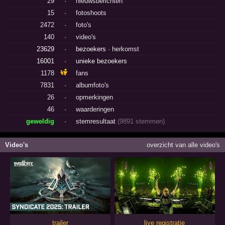
29
·
nieuwsberichten
15
·
fotoshoots
2472
·
foto's
140
·
video's
23629
·
bezoekers ·
herkomst
16001
·
unieke bezoekers
1178
fans
7831
·
albumfoto's
26
·
opmerkingen
46
·
waarderingen
geweldig
·
stemresultaat
(9891 stemmen)
Video's
overzicht van alle video's
trailer
live registratie