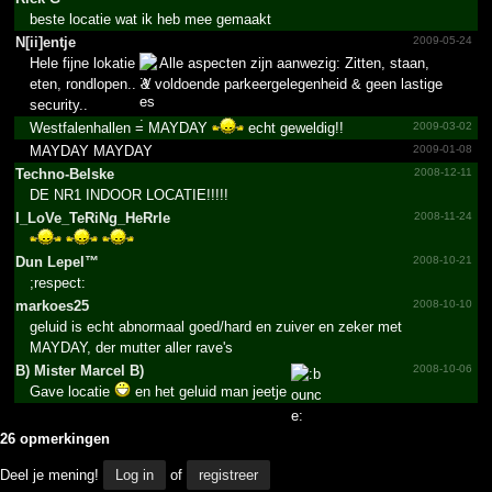
beste locatie wat ik heb mee gemaakt
N[ii]entje
2009-05-24
Hele fijne lokatie
Alle aspecten zijn aanwezig: Zitten, staan,
eten, rondlopen.. & voldoende parkeergelegenheid & geen lastige
security..
Westfalenhallen = MAYDAY
echt geweldig!!
2009-03-02
MAYDAY MAYDAY
2009-01-08
Techno-Belske
2008-12-11
DE NR1 INDOOR LOCATIE!!!!!
I_­LoVe_­TeRiNg_­HeRrIe
2008-11-24
Dun Lepel™
2008-10-21
;respect:
markoes25
2008-10-10
geluid is echt abnormaal goed/hard en zuiver en zeker met
MAYDAY, der mutter aller rave's
B) Mister Marcel B)
2008-10-06
Gave locatie
en het geluid man jeetje
26 opmerkingen
Deel je mening!
Log in
of
registreer