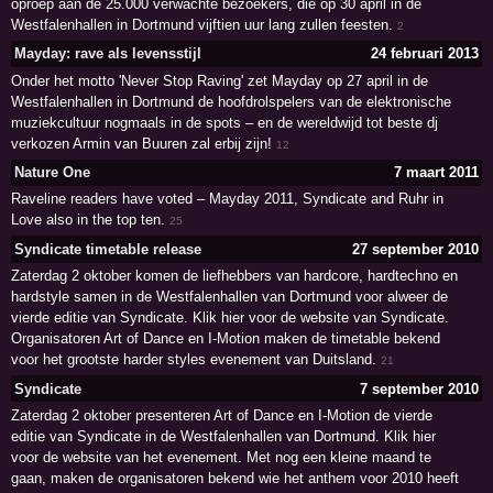
oproep aan de 25.000 verwachte bezoekers, die op 30 april in de
Westfalenhallen in Dortmund vijftien uur lang zullen feesten.
2
Mayday: rave als levensstijl
24 februari 2013
Onder het motto 'Never Stop Raving' zet Mayday op 27 april in de
Westfalenhallen in Dortmund de hoofdrolspelers van de elektronische
muziekcultuur nogmaals in de spots – en de wereldwijd tot beste dj
verkozen Armin van Buuren zal erbij zijn!
12
Nature One
7 maart 2011
Raveline readers have voted – Mayday 2011, Syndicate and Ruhr in
Love also in the top ten.
25
Syndicate timetable release
27 september 2010
Zaterdag 2 oktober komen de liefhebbers van hardcore, hardtechno en
hardstyle samen in de Westfalenhallen van Dortmund voor alweer de
vierde editie van Syndicate. Klik hier voor de website van Syndicate.
Organisatoren Art of Dance en I-Motion maken de timetable bekend
voor het grootste harder styles evenement van Duitsland.
21
Syndicate
7 september 2010
Zaterdag 2 oktober presenteren Art of Dance en I-Motion de vierde
editie van Syndicate in de Westfalenhallen van Dortmund. Klik hier
voor de website van het evenement. Met nog een kleine maand te
gaan, maken de organisatoren bekend wie het anthem voor 2010 heeft