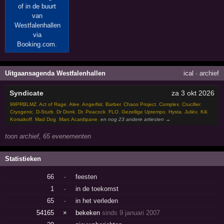
Uitgaansagenda Westfalenhallen
ical
·
archief
Syndicate
za 3 okt 2026
99PRBLMZ
,
Act of Rage
,
Alee
,
Angerfist
,
Barber
,
Chaos Project
,
Complex
,
Crucifier
,
Cryogenic
,
D-Sturb
,
Dr Donk
,
Dr. Peacock
,
FLO
,
Gezellige Uptempo
,
Hysta
,
Juliëx
,
Kili
,
Korsakoff
,
Mad Dog
,
Marc Acardipane
,
en nog 23 andere artiesten →
toon archief, 65 evenementen
Statistieken
66
·
feesten
1
·
in de toekomst
65
·
in het verleden
54165
×
bekeken
sinds 9 januari 2007