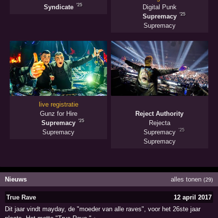
'25
Syndicate
Digital Punk
'25
Supremacy
Supremacy
live registratie
Gunz for Hire
Reject Authority
'25
Supremacy
Rejecta
'25
Supremacy
Supremacy
Supremacy
Nieuws
alles tonen
(29)
True Rave
12 april 2017
Dit jaar vindt mayday, de "moeder van alle raves", voor het 26ste jaar