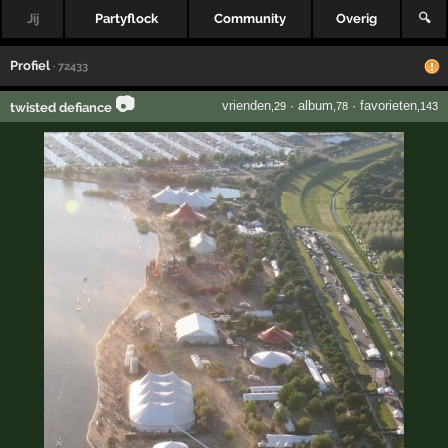
Jij
Partyflock
Community
Overig
🔍
Profiel
· 72433
📷
vrienden
·
album
·
favorieten
twisted defiance
,29
,78
,143