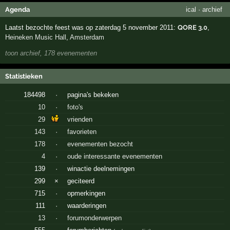
Agenda
ical
·
archief
Laatst bezochte feest was op zaterdag 5 november 2011:
QORE 3.0
,
Heineken Music Hall
,
Amsterdam
toon archief, 178 evenementen
Statistieken
184498
·
pagina's bekeken
10
·
foto's
29
vrienden
143
·
favorieten
178
·
evenementen bezocht
4
·
oude interessante evenementen
139
·
winactie deelnemingen
299
×
geciteerd
715
·
opmerkingen
111
·
waarderingen
13
·
forumonderwerpen