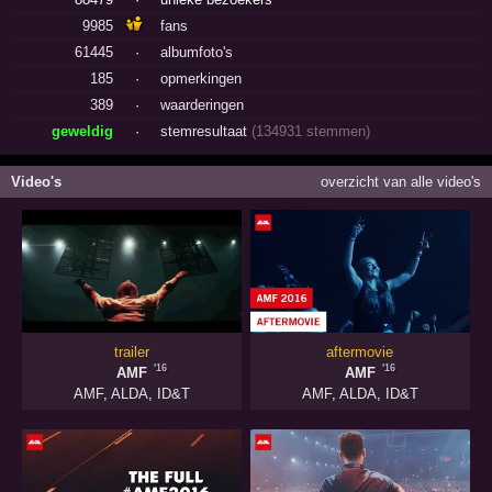
9985
fans
61445
·
albumfoto's
185
·
opmerkingen
389
·
waarderingen
geweldig
·
stemresultaat
(134931 stemmen)
Video's
overzicht van alle video's
trailer
aftermovie
'16
'16
AMF
AMF
AMF
,
ALDA
,
ID&T
AMF
,
ALDA
,
ID&T