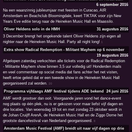
6 september 2016
Na een waanzinnig jubileumjaar met feesten in Curacao, AIR
Amsterdam en Beachclub Bloomingdale, keert TIKTAK voor zijn New
Years Eve editie terug naar de Heineken Music Hall en Maassilo.
Oliver Heldens solo in de HMH
31 augustus 2016
3 December brengt het ongekende talent Oliver Heldens zijn eigen all
nighter naar de Heineken Music Hall. Party all night long!
1
Extra show Radical Redemption - Militant Mayhem op 6 november
19 augustus 2016
Afgelopen zaterdag verkochten alle tickets voor de Radical Redemption
- Militante Mayhem show binnen 3,5 uur volledig uit! Honderden mails
en veel commentaar op social media dat fans achter het net visten,
heeft ertoe geleid dat er een tweede show in de Heineken Music Hall
georganiseerd zal worden.
20
Programma vijfdaags AMF festival tijdens ADE bekend
24 juni 2016
AMF wordt grootser dan ooit. Voorgaande jaren vond het dance-event
nog plaats op één plek, nu is er gekozen voor maar liefst vijf dagen en
drie locaties. Van woensdag 19 tot en met zondag 23 oktober wordt in
de Johan Cruijff ArenA, de Heineken Music Hall en de Ziggo Dome het
grootste dancefestival van Nederland georganiseerd.
8
Amsterdam Music Festival (AMF) breidt uit naar vijf dagen op drie