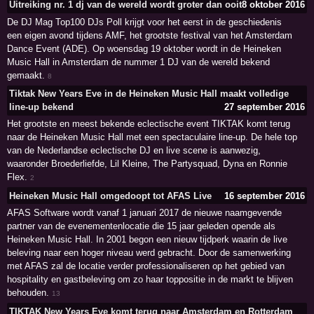
Uitreiking nr. 1 dj van de wereld wordt groter dan ooit
8 oktober 2016
De DJ Mag Top100 DJs Poll krijgt voor het eerst in de geschiedenis
een eigen avond tijdens AMF, het grootste festival van het Amsterdam
Dance Event (ADE). Op woensdag 19 oktober wordt in de Heineken
Music Hall in Amsterdam de nummer 1 DJ van de wereld bekend
gemaakt.
8
Tiktak New Years Eve in de Heineken Music Hall maakt volledige
line-up bekend
27 september 2016
Het grootste en meest bekende eclectische event TIKTAK komt terug
naar de Heineken Music Hall met een spectaculaire line-up. De hele top
van de Nederlandse eclectische DJ en live scene is aanwezig,
waaronder Broederliefde, Lil Kleine, The Partysquad, Dyna en Ronnie
Flex.
2
Heineken Music Hall omgedoopt tot AFAS Live
16 september 2016
AFAS Software wordt vanaf 1 januari 2017 de nieuwe naamgevende
partner van de evenementenlocatie die 15 jaar geleden opende als
Heineken Music Hall. In 2001 begon een nieuw tijdperk waarin de live
beleving naar een hoger niveau werd gebracht. Door de samenwerking
met AFAS zal de locatie verder professionaliseren op het gebied van
hospitality en gastbeleving om zo haar toppositie in de markt te blijven
behouden.
13
TIKTAK New Years Eve komt terug naar Amsterdam en Rotterdam