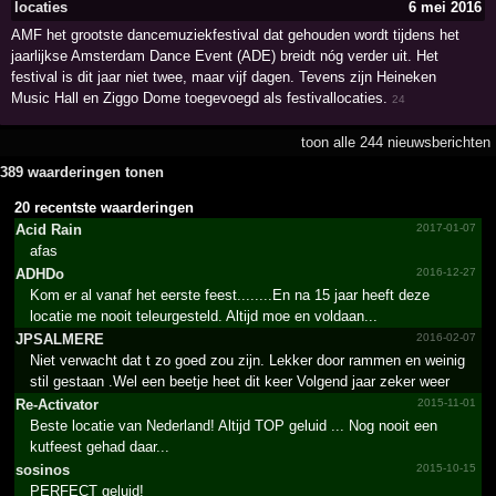
locaties
6 mei 2016
AMF het grootste dancemuziekfestival dat gehouden wordt tijdens het
jaarlijkse Amsterdam Dance Event (ADE) breidt nóg verder uit. Het
festival is dit jaar niet twee, maar vijf dagen. Tevens zijn Heineken
Music Hall en Ziggo Dome toegevoegd als festivallocaties.
24
toon alle 244 nieuwsberichten
389 waarderingen tonen
20 recentste waarderingen
Acid Rain
2017-01-07
afas
ADHDo
2016-12-27
Kom er al vanaf het eerste feest........En na 15 jaar heeft deze
locatie me nooit teleurgesteld. Altijd moe en voldaan...
JPSALMERE
2016-02-07
Niet verwacht dat t zo goed zou zijn. Lekker door rammen en weinig
stil gestaan .Wel een beetje heet dit keer Volgend jaar zeker weer
Re-Activator
2015-11-01
Beste locatie van Nederland! Altijd TOP geluid ... Nog nooit een
kutfeest gehad daar...
sosinos
2015-10-15
PERFECT geluid!