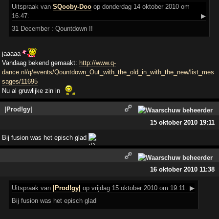
Uitspraak
van
SQooby-Doo
op donderdag 14 oktober 2010 om
16:47:
▶
31 December : Qountdown !!
jaaaaa
Vandaag bekend gemaakt:
http://www.q-
dance.nl/q/events/Qountdown_Out_with_the_old_in_with_the_new/list_mes
sages/11695
Nu al gruwlijke zin in
|Prod!gy|
15 oktober 2010 19:11
Bij fusion was het episch glad
16 oktober 2010 11:38
Uitspraak
van
|Prod!gy|
op vrijdag 15 oktober 2010 om 19:11:
▶
Bij fusion was het episch glad