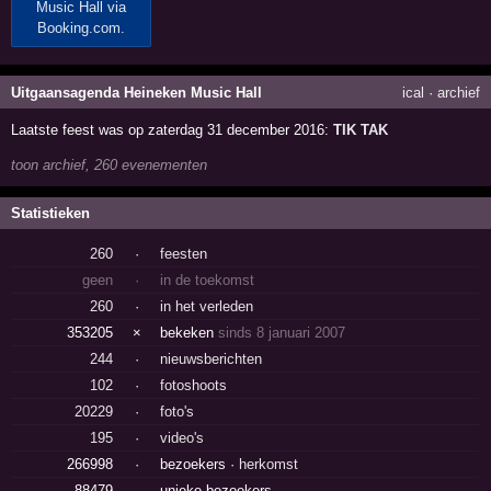
Uitgaansagenda Heineken Music Hall
ical
·
archief
Laatste feest was op zaterdag 31 december 2016:
TIK TAK
toon archief, 260 evenementen
Statistieken
260
·
feesten
geen
·
in de toekomst
260
·
in het verleden
353205
×
bekeken
sinds 8 januari 2007
244
·
nieuwsberichten
102
·
fotoshoots
20229
·
foto's
195
·
video's
266998
·
bezoekers ·
herkomst
88479
·
unieke bezoekers