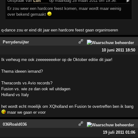
Uitspraak
van
Luit
op maandag 28 maart 2011 om 19:36:
▶
Er zou weer een hardcore feest komen, maar wordt maar weinig
over bekend gemaakt
q-dance zou er eind dit jaar een hardcore feest gaan organinseren
Perryderuijter
10 juni 2011 18:50
Ik verheug me ook zeeeeeeeeker op de Oktober editie dit jaar!
Thema ideeen iemand?
Theracords vs Avio records?
Fusion vs. wie ze dan ook wil uitdagen
Holland vs Italy
het wordt echt moeilijk om XQholland en Fusion te overtreffen ben ik bang
maar we gaan er voor
036Roald036
19 juli 2011 01:06