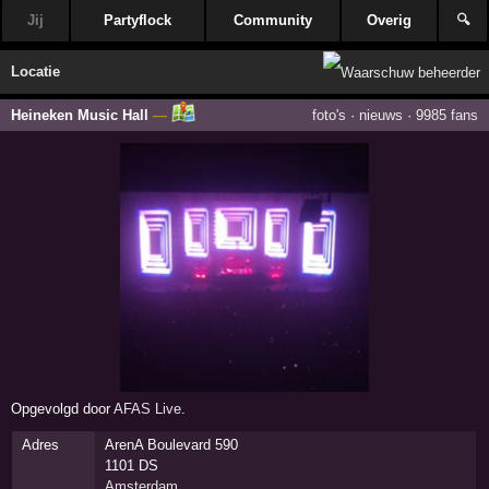
Jij
Partyflock
Community
Overig
🔍
Locatie
Heineken Music Hall
—
foto's
·
nieuws
·
9985 fans
Opgevolgd door
AFAS Live
.
Adres
ArenA Boulevard 590
1101 DS
Amsterdam