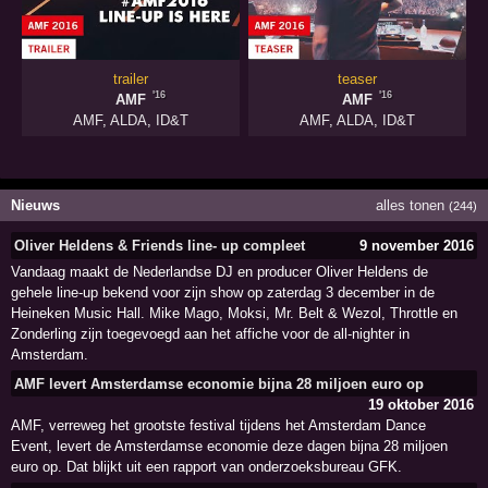
trailer
teaser
'16
'16
AMF
AMF
AMF
,
ALDA
,
ID&T
AMF
,
ALDA
,
ID&T
Nieuws
alles tonen
(244)
Oliver Heldens & Friends line- up compleet
9 november 2016
Vandaag maakt de Nederlandse DJ en producer Oliver Heldens de
gehele line-up bekend voor zijn show op zaterdag 3 december in de
Heineken Music Hall. Mike Mago, Moksi, Mr. Belt & Wezol, Throttle en
Zonderling zijn toegevoegd aan het affiche voor de all-nighter in
Amsterdam.
AMF levert Amsterdamse economie bijna 28 miljoen euro op
19 oktober 2016
AMF, verreweg het grootste festival tijdens het Amsterdam Dance
Event, levert de Amsterdamse economie deze dagen bijna 28 miljoen
euro op. Dat blijkt uit een rapport van onderzoeksbureau GFK.