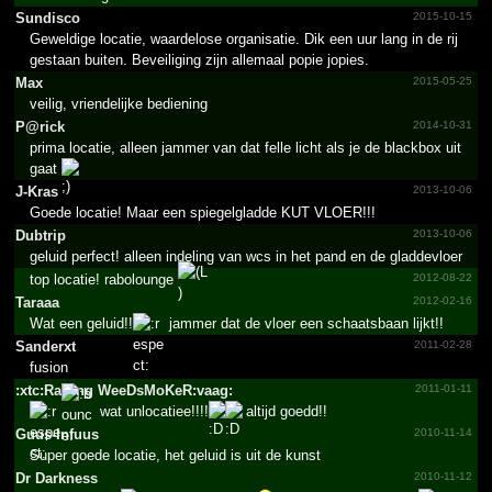
Sundisco
2015-10-15
Geweldige locatie, waardelose organisatie. Dik een uur lang in de rij
gestaan buiten. Beveiliging zijn allemaal popie jopies.
Max
2015-05-25
veilig, vriendelijke bediening
P@rick
2014-10-31
prima locatie, alleen jammer van dat felle licht als je de blackbox uit
gaat
J-Kras
2013-10-06
Goede locatie! Maar een spiegelgladde KUT VLOER!!!
Dubtrip
2013-10-06
geluid perfect! alleen indeling van wcs in het pand en de gladdevloer
top locatie! rabolounge
2012-08-22
Taraaa
2012-02-16
Wat een geluid!!
jammer dat de vloer een schaatsbaan lijkt!!
Sanderxt
2011-02-28
fusion
:xtc:RaVing WeeDsM­oKeR:v­aag:
2011-01-11
wat unlocatiee!!!!
altijd goedd!!
Guus-Infuus
2010-11-14
Super goede locatie, het geluid is uit de kunst
Dr Darkness
2010-11-12