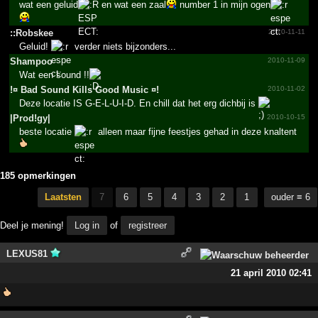
wat een geluid
en wat een zaal
number 1 in mijn ogen
::Robskee
2010-11-11
Geluid!
verder niets bijzonders...
Shampoo
2010-11-09
Wat een sound !!
!­¤ Bad Sound Kills Good Music ¤!­
2010-11-02
Deze locatie IS G-E-L-U-I-D. En chill dat het erg dichbij is
|Prod!gy|
2010-10-15
beste locatie
alleen maar fijne feestjes gehad in deze knaltent
185 opmerkingen
Laatsten
7
6
5
4
3
2
1
ouder ≡ 6
Deel je mening!
Log in
of
registreer
LEXUS81
21 april 2010 02:41