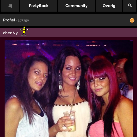
Jij
Partyflock
Community
Overig
🔍
Profiel
· 397250
chenNy