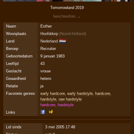
Tomorrowland 2019
berichtenfoto →
Naam
Esther
Woonplaats
Hoofddorp
(
Noord-Holland
)
🇳🇱
Land
Nederland
Beroep
Recruiter
Geboortedatum
9 januari 1983
Leeftijd
43
Geslacht
vrouw
Geaardheid
hetero
Relatie
ja
Favoriete genres
early hardcore
,
early hardstyle
,
hardcore
,
hardstyle
,
raw hardstyle
hardcore, hardstyle
Links
Lid sinds
3 mei 2005 17:48