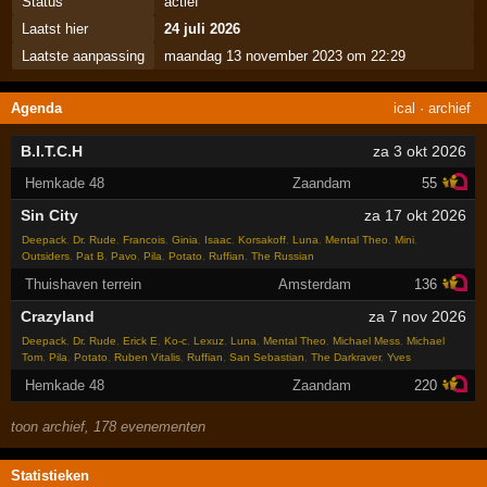
Status
actief
Laatst hier
24 juli 2026
Laatste aanpassing
maandag 13 november 2023 om 22:29
Agenda
ical
·
archief
B.I.T.C.H
za 3 okt 2026
Hemkade 48
Zaandam
55
Sin City
za 17 okt 2026
Deepack
,
Dr. Rude
,
Francois
,
Ginia
,
Isaac
,
Korsakoff
,
Luna
,
Mental Theo
,
Mini
,
Outsiders
,
Pat B
,
Pavo
,
Pila
,
Potato
,
Ruffian
,
The Russian
Thuishaven terrein
Amsterdam
136
Crazyland
za 7 nov 2026
Deepack
,
Dr. Rude
,
Erick E
,
Ko-c
,
Lexuz
,
Luna
,
Mental Theo
,
Michael Mess
,
Michael
Tom
,
Pila
,
Potato
,
Ruben Vitalis
,
Ruffian
,
San Sebastian
,
The Darkraver
,
Yves
Hemkade 48
Zaandam
220
toon archief, 178 evenementen
Statistieken