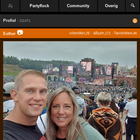
Jij
Partyflock
Community
Overig
🔍
Profiel
· 211471
📷
vrienden
·
album
·
favorieten
Esther
,29
,171
,46