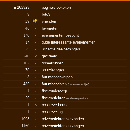
± 163923
·
pagina's bekeken
9
·
foto's
29
vrienden
46
·
favorieten
178
·
evenementen bezocht
17
·
oude interessante evenementen
25
·
winactie deelnemingen
240
×
geciteerd
102
·
opmerkingen
76
·
waarderingen
3
·
forumonderwerpen
485
·
forumberichten
(
onderwerpenlijst
)
1
·
flockonderwerp
26
·
flockberichten
(
onderwerpenlijst
)
1
×
positieve karma
1
·
positieveling
1093
·
privéberichten verzonden
1160
·
privéberichten ontvangen