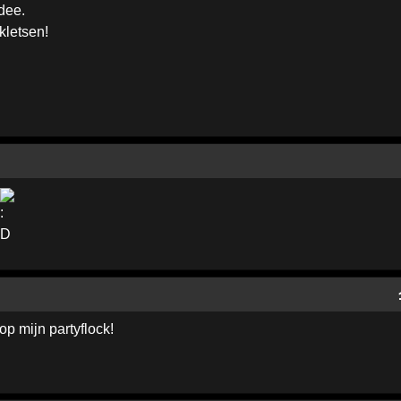
dee.
kletsen!
op mijn partyflock!