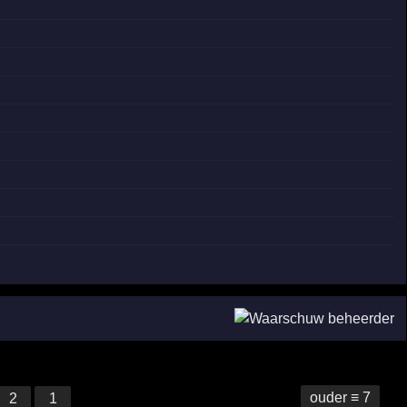
ouder ≡ 7
2
1