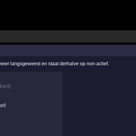
 meer langsgeweest en staat derhalve op non-actief.
bant
)
n!!