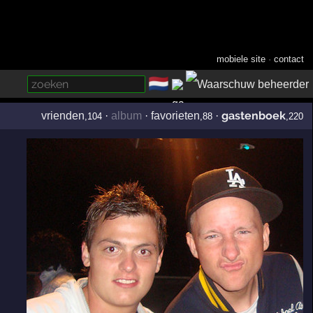
mobiele site
·
contact
🇳🇱
­
gastenboek
vrienden
·
album
·
favorieten
·
,104
,88
,220