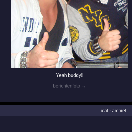
Yeah buddy!!
berichtenfoto →
ical
·
archief