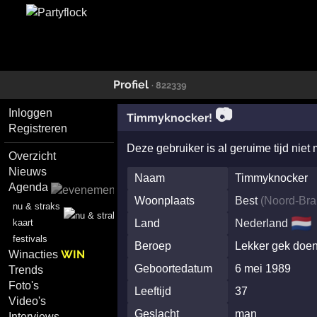
Profiel
· 822339
📷
Inloggen
Timmyknocker!
Registreren
Deze gebruiker is al geruime tijd niet
Overzicht
Nieuws
Naam
Timmyknocker
Agenda
Woonplaats
Best
(
Noord-Bra
nu & straks
🇳🇱
kaart
Land
Nederland
festivals
Beroep
Lekker gek doen
WIN
Winacties
Geboortedatum
6 mei 1989
Trends
Foto's
Leeftijd
37
Video's
Geslacht
man
Interviews