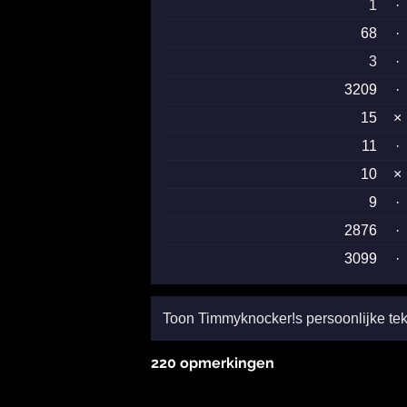
1
·
68
·
3
·
3209
·
15
×
11
·
10
×
9
·
2876
·
3099
·
Toon Timmyknocker!s persoonlijke tek
220 opmerkingen