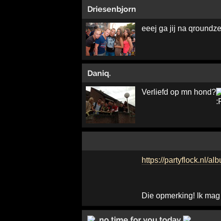
Driesenbjorn
eeej ga jij na qroundz
Daniq.
Verliefd op mn hond?
https://partyflock.nl
Die opmerking! Ik mag
no time for you today