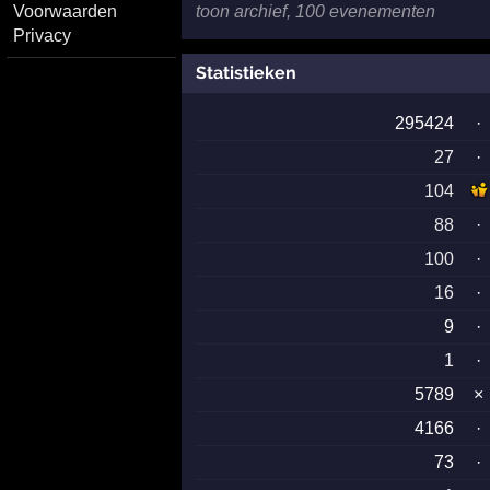
Voorwaarden
toon archief, 100 evenementen
Privacy
Statistieken
295424
·
27
·
104
88
·
100
·
16
·
9
·
1
·
5789
×
4166
·
73
·