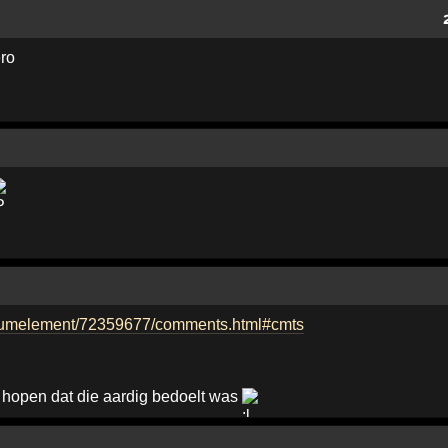
ero
/albumelement/72359677/comments.html#cmts
 hopen dat die aardig bedoelt was