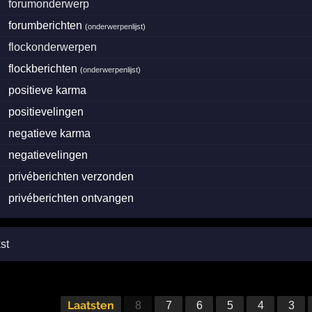
forumonderwerp
forumberichten
(
onderwerpenlijst
)
flockonderwerpen
flockberichten
(
onderwerpenlijst
)
positieve karma
positievelingen
negatieve karma
negatievelingen
privéberichten verzonden
privéberichten ontvangen
st
Laatsten
8
7
6
5
4
3