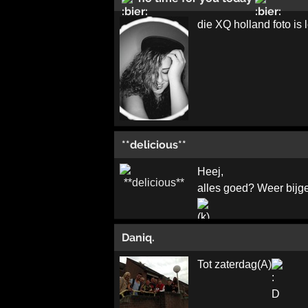
die XQ holland foto is 
**delicious**
Heej,
alles goed? Weer bijg
Daniq.
Tot zaterdag(A)