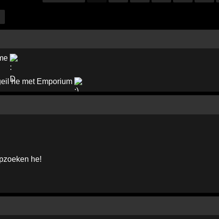
 me
eil he met Emporium
opzoeken he!