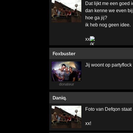
Dat lijkt me een goed i
dan kenne we even bij
hoe ga jij?
ik heb nog geen idee.
xx
Foxbuster
Jij woont op partyflock
donateur
Daniq.
Foto van Defqon staat 
xx!