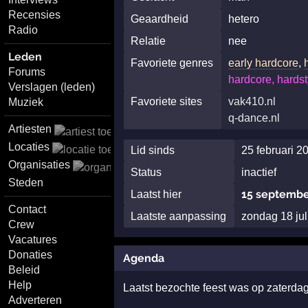
Recensies
Geaardheid
hetero
Radio
Relatie
nee
Leden
Favoriete genres
early hardcore
,
Forums
hardcore, hardst
Verslagen (leden)
Favoriete sites
vak410.nl
Muziek
q-dance.nl
Artiesten
Locaties
Lid sinds
25 februari 2
Organisaties
Status
inactief
Steden
15 septembe
Laatst hier
Contact
Laatste aanpassing
zondag 18 ju
Crew
Vacatures
Donaties
Agenda
Beleid
Help
Laatst bezochte feest was op zaterdag
Adverteren