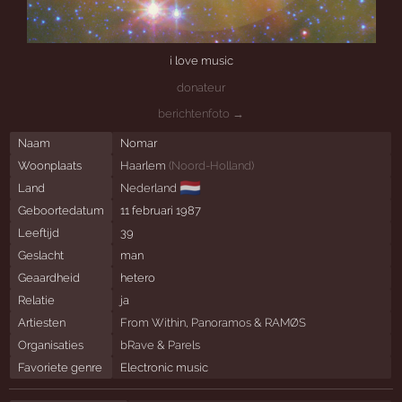
i love music
donateur
berichtenfoto →
Naam
Nomar
Woonplaats
Haarlem
(
Noord-Holland
)
🇳🇱
Land
Nederland
Geboortedatum
11 februari 1987
Leeftijd
39
Geslacht
man
Geaardheid
hetero
Relatie
ja
Artiesten
From Within
,
Panoramos
&
RAMØS
Organisaties
bRave
&
Parels
Favoriete genre
Electronic music