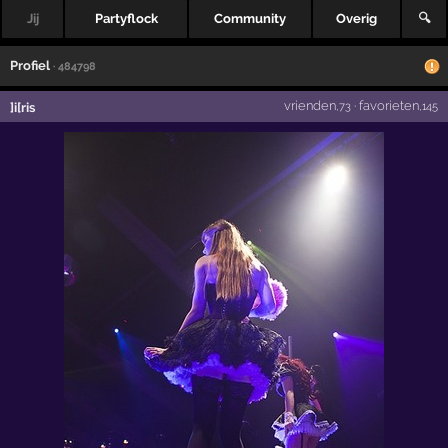
Jij
Partyflock
Community
Overig
🔍
Profiel
· 484798
vrienden
·
favorieten
]i[ris
,73
,145