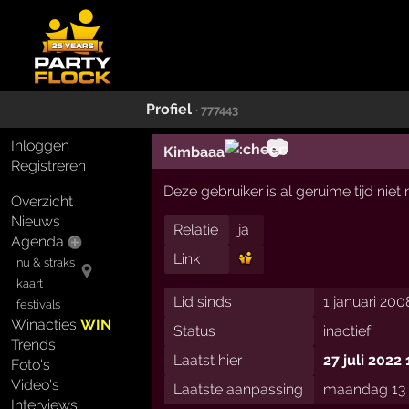
Profiel
· 777443
📷
Inloggen
Kimbaaa
Registreren
Deze gebruiker is al geruime tijd nie
Overzicht
Nieuws
Relatie
ja
Agenda
Link
nu & straks
kaart
Lid sinds
1 januari 200
festivals
Winacties
WIN
Status
inactief
Trends
Laatst hier
27 juli 2022 
Foto's
Video's
Laatste aanpassing
maandag 13 
Interviews