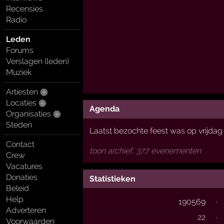
Recensies
Radio
Leden
Forums
Verslagen (leden)
Muziek
Artiesten
Locaties
Agenda
Organisaties
Steden
Laatst bezochte feest was op vrijda
Contact
toon archief, 377 evenementen
Crew
Vacatures
Donaties
Statistieken
Beleid
Help
190569
·
Adverteren
22
·
Voorwaarden