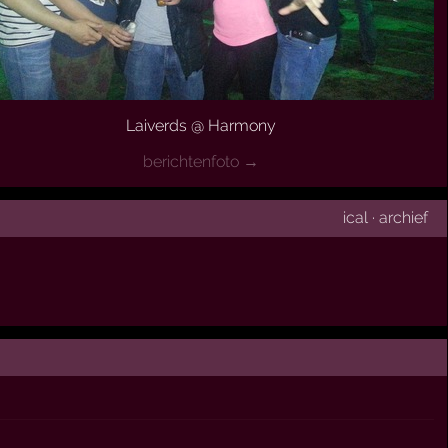
Laiverds @ Harmony
berichtenfoto →
ical
·
archief