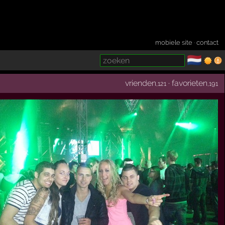
mobiele site
·
contact
🇳🇱
­
vrienden
·
favorieten
,121
,191