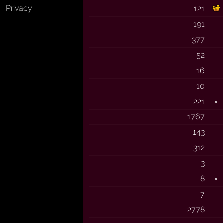
Privacy
121
191
·
377
·
52
·
16
·
10
·
221
×
1767
·
143
·
312
·
3
·
8
×
7
·
2778
·