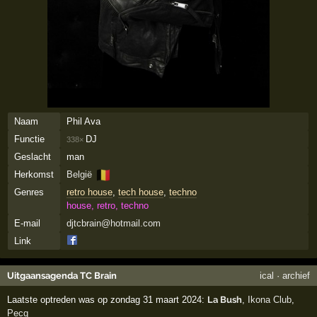
Naam
Phil Ava
Functie
DJ
338×
Geslacht
man
🇧🇪
Herkomst
België
Genres
retro house
,
tech house
,
techno
house, retro, techno
E-mail
djtcbrain@hotmail.com
Link
Uitgaansagenda TC Brain
ical
·
archief
Laatste optreden was op zondag 31 maart 2024:
La Bush
,
Ikona Club
,
Pecq