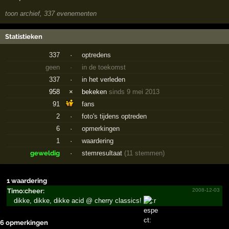
toon archief, 337 evenementen
Statistieken
337
·
optredens
geen
·
in de toekomst
337
·
in het verleden
958
×
bekeken
sinds 9 mei 2013
91
fans
2
·
foto's tijdens optreden
6
·
opmerkingen
1
·
waardering
geweldig
·
stemresultaat
(11 stemmen)
1 waardering
Timo:cheer:
2008-12-03
dikke, dikke, dikke acid @ cherry classics!
6 opmerkingen