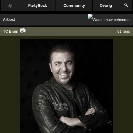
Jij
Partyflock
Community
Overig
🔍
Artiest
📷
TC Brain
91 fans