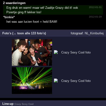
2 waarderingen
Erg druk en warm! maar wtf Zaaltje Grazy did it! ook
2012-01-31
Psiertje ging ff lekker los!
*binkie*
2012-01-29
het was aan lucien foort = held BAM!
Foto's (→ toon alle 133 foto's)
fotograaf:
NL_Kimburliej
Line-up
Crazy Sexy Cool