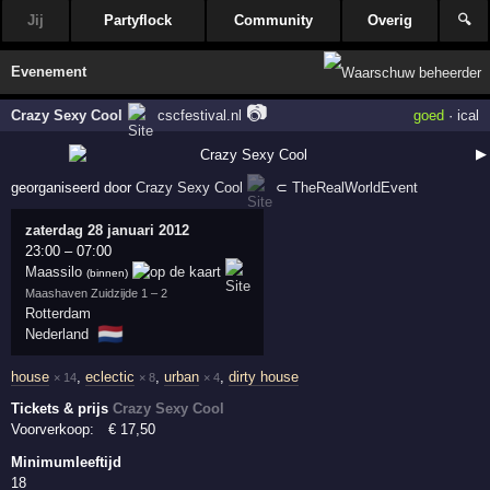
Jij
Partyflock
Community
Overig
🔍
Evenement
📷
Crazy Sexy Cool
cscfestival.nl
goed
·
ical
▶
georganiseerd door
Crazy Sexy Cool
⊂
TheRealWorldEvent
zaterdag 28 januari 2012
23:00
–
07:00
Maassilo
(binnen)
Maashaven Zuidzijde 1 – 2
Rotterdam
🇳🇱
Nederland
house
,
eclectic
,
urban
,
dirty house
× 14
× 8
× 4
Tickets & prijs
Crazy Sexy Cool
Voorverkoop:
€
17
,50
Minimumleeftijd
18