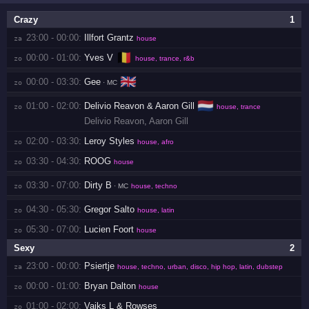
Crazy
1
23:00 - 00:00:
Illfort Grantz
za 
house
🇧🇪
00:00 - 01:00:
Yves V
zo 
house, trance, r&b
🇬🇧
00:00 - 03:30:
Gee
zo 
· MC
🇳🇱
01:00 - 02:00:
Delivio Reavon & Aaron Gill
zo 
house, trance
Delivio Reavon
,
Aaron Gill
02:00 - 03:30:
Leroy Styles
zo 
house, afro
03:30 - 04:30:
ROOG
zo 
house
03:30 - 07:00:
Dirty B
zo 
· MC
house, techno
04:30 - 05:30:
Gregor Salto
zo 
house, latin
05:30 - 07:00:
Lucien Foort
zo 
house
Sexy
2
23:00 - 00:00:
Psiertje
za 
house, techno, urban, disco, hip hop, latin, dubstep
00:00 - 01:00:
Bryan Dalton
zo 
house
01:00 - 02:00:
Vaiks L & Rowses
zo 