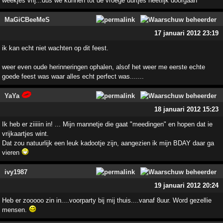
weekjes vrij...dus we kunnen tot de vroege uurtjes heetlijk doorgaan
MaGiCBeeMeS
17 januari 2012 23:19
ik kan echt niet wachten op dit feest.
weer even oude herinneringen ophalen, alsof het weer me eerste echte
goede feest was waar alles echt perfect was.......
YaYa
18 januari 2012 15:23
Ik heb er ziiiiin in! ... Mijn mannetje die gaat "meedingen" en hopen dat ie
vrijkaartjes wint.
Dat zou natuurlijk een leuk kadootje zijn, aangezien ik mijn BDAY daar ga
vieren
ivy1987
19 januari 2012 20:24
Heb er zooooo zin in....voorparty bij mij thuis....vanaf 8uur. Word gezellie
mensen.