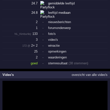
24.7
gemiddelde
leeftijd
24.8
leeftijd
mediaan
2
·
nieuwsberichten
1
·
forumonderwerp
133
·
foto's
NL_Kimburliej:
3
·
video's
2× 2
·
winactie
172 @
25
·
opmerkingen
2
·
waarderingen
goed
·
stemresultaat
(38 stemmen)
Video's
overzicht van alle video's