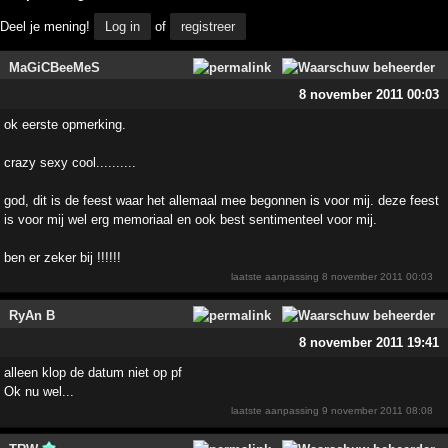
Deel je mening!
Log in
of
registreer
MaGiCBeeMeS
8 november 2011 00:03
ok eerste opmerking.
crazy sexy cool..........
god, dit is de feest waar het allemaal mee begonnen is voor mij. deze feest
is voor mij wel erg memoriaal en ook best sentimenteel voor mij.
ben er zeker bij !!!!!!
laatste aanpassing
8 november 2011 00:03
RyAn B
8 november 2011 19:41
alleen klop de datum niet op pf
Ok nu wel...
laatste aanpassing
9 november 2011 08:08