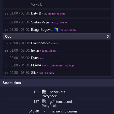
Vaiks L
01:00 - 03:30:
Dirty B
zo 
· MC
house, techno
02:00 - 03:30:
Stefan Vilijn
zo 
house, techno
🇧🇦
03:30 - 05:00:
Baggi Begovic
zo 
house, trance
Cool
3
23:00 - 01:00:
Diamondspin
za 
urban
01:00 - 02:00:
Irwan
zo 
house, urban
02:00 - 03:00:
Dyna
zo 
latin
03:00 - 04:30:
FLAVA
zo 
house, urban, r&b, hip hop
04:30 - 05:30:
Slick
zo 
r&b, hip hop
Statistieken
121
bezoekers
137
geïnteresseerd
54 / 40
·
mannen / vrouwen