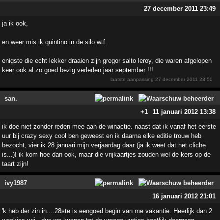
27 december 2011 23:49
ja ik ook,
en weer mis ik quintino in de silo wtf.
enigste die echt lekker draaien zijn gregor salto leroy, die waren afgelopen
keer ook al zo goed bezig verleden jaar september !!!
laatste aanpassing
27 december 2011 23:50
san.
+1
11 januari 2012 13:38
ik doe niet zonder reden mee aan de winactie. naast dat ik vanaf het eerste
uur bij crazy sexy cool ben geweest en ik daarna elke editie trouw heb
bezocht, vier ik 28 januari mijn verjaardag daar (ja ik weet dat het cliche
is...)! ik kom hoe dan ook, maar die vrijkaartjes zouden wel de kers op de
taart zijn!
ivy1987
16 januari 2012 21:01
'k heb der zin in....28ste is eengoed begin van me vakantie. Heerlijk dan 2