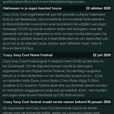
waarbij kijkers thuis toch in een feeststemming komen.
2
Halloween in je eigen haunted house
22 oktober 2020
Crazy Sexy Cool organiseert elk jaar het grootste outdoor Halloween
festival van Nederland, met verwarmde en overdekte festivaltenten
en bloedstollende scarezones waar bezoekers het uitgillen van angst.
Vanwege COVID-19 kan de outdoor editie niet doorgaan, maar dat
betekent niet dat ze Halloween in 2020 zomaar voorbij laten gaan. Op
zaterdag 31 oktober stream je in heel Rotterdam en ver daarbuiten van
20.00 tot 22.30 artiesten zoals Jessica Joan, DRashid, Irwan, Vaiks &
Row en Benn & Paul.
Crazy Sexy Cool Home Festival
22 juli 2020
Crazy Sexy Cool Festival gaat in verband met COVID-19 niet door in
het Zuiderpark. Om de dag niet zomaar voorbij te laten gaan
organiseren ze een Digital Home Festival. Op zaterdag 1 augustus
stream je in heel Rotterdam en ver daarbuiten tussen 20.00 – 23.00
uur artiesten zoals: Dyna, Leroy Styles, Chico Rose, Biggi ft. Elton
Jonathan & DJ Superior. Tijdens deze drie uur durende stream worden
er veel prijzen weggegeven zoals een gin-pakket, €100,- aan munten,
een eigen dixie én een fotoshoot op CSC festival 2021!
1
Crazy Sexy Cool festival maakt eerste namen bekend
30 januari 2020
De organisatie van Crazy Sexy Cool lanceerde zojuist de eerste
namen voor de komende editie, welke op 1 augustus plaats gaat