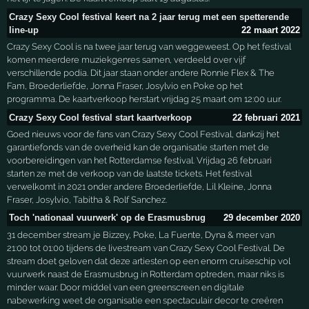
Crazy Sexy Cool festival keert na 2 jaar terug met een spetterende
line-up
22 maart 2022
Crazy Sexy Cool is na twee jaar terug van weggeweest. Op het festival
komen meerdere muziekgenres samen, verdeeld over vijf
verschillende podia. Dit jaar staan onder andere Ronnie Flex & The
Fam, Broederliefde, Jonna Fraser, Josylvio en Poke op het
programma. De kaartverkoop herstart vrijdag 25 maart om 12:00 uur.
Crazy Sexy Cool festival start kaartverkoop
22 februari 2021
Goed nieuws voor de fans van Crazy Sexy Cool Festival, dankzij het
garantiefonds van de overheid kan de organisatie starten met de
voorbereidingen van het Rotterdamse festival. Vrijdag 26 februari
starten ze met de verkoop van de laatste tickets. Het festival
verwelkomt in 2021 onder andere Broederliefde, Lil Kleine, Jonna
Fraser, Josylvio, Tabitha & Rolf Sanchez.
Toch 'nationaal vuurwerk' op de Erasmusbrug
29 december 2020
31 december stream je Bizzey, Poke, La Fuente, Dyna & meer van
21:00 tot 01:00 tijdens de livestream van Crazy Sexy Cool Festival. De
stream doet geloven dat deze artiesten op een enorm cruiseschip vol
vuurwerk naast de Erasmusbrug in Rotterdam optreden, maar niks is
minder waar. Door middel van een greenscreen en digitale
nabewerking weet de organisatie een spectaculair decor te creëren