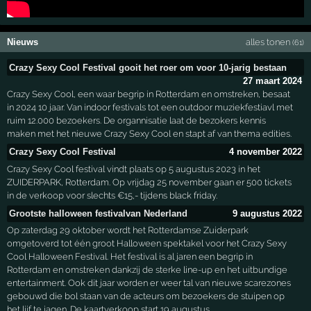
Nieuws
alles tonen
(61)
Crazy Sexy Cool Festival gooit het roer om voor 10-jarig bestaan
27 maart 2024
Crazy Sexy Cool, een waar begrip in Rotterdam en omstreken, besaat
in 2024 10 jaar. Van indoor festivals tot een outdoor muziekfestiavl met
ruim 12.000 bezoekers. De organnisatie laat de bezokers kennis
maken met het nieuwe Crazy Sexy Cool en stapt af van thema edities.
Crazy Sexy Cool Festival
4 november 2022
Crazy Sexy Cool festival vindt plaats op 5 augustus 2023 in het
ZUIDERPARK, Rotterdam. Op vrijdag 25 november gaan er 500 tickets
in de verkoop voor slechts €15,- tijdens black friday.
Grootste halloween festivalvan Nederland
9 augustus 2022
Op zaterdag 29 oktober wordt het Rotterdamse Zuiderpark
omgetoverd tot één groot Halloween spektakel voor het Crazy Sexy
Cool Halloween Festival. Het festival is al jaren een begrip in
Rotterdam en omstreken dankzij de sterke line-up en het uitbundige
entertainment. Ook dit jaar worden er weer tal van nieuwe scarezones
gebouwd die bol staan van de acteurs om bezoekers de stuipen op
het lijf te jagen. De kaartverkoop start 19 augustus.