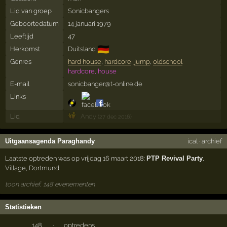
Lid van groep
Sonicbangers
Geboortedatum
14 januari 1979
Leeftijd
47
🇩🇪
Herkomst
Duitsland
Genres
hard house
,
hardcore
,
jump
,
oldschool
hardcore, house
E-mail
sonicbanger@t-online.de
Links
Lid
Andy
(27 dec 2016)
Uitgaansagenda Paraghandy
ical
·
archief
Laatste optreden was op vrijdag 16 maart 2018:
PTP Revival Party
,
Village
,
Dortmund
toon archief, 148 evenementen
Statistieken
148
·
optredens