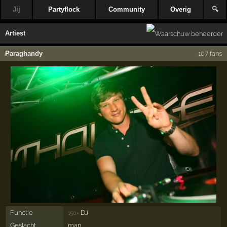
Jij
Partyflock
Community
Overig
🔍
Artiest
Paraghandy
107 fans
Functie
DJ
150×
Geslacht
man