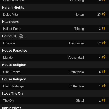
Habana Beach
Den Haag
4
Harem Nights
Dolce Vita
Herten
23
Headroom
Hall of Fame
Tilburg
3
🎬
Heibel! XL
2
Effenaar
Eindhoven
22
House Paradise
Mundo
Veenendaal
4
House Religion
Club Empire
Rotterdam
6
House Religion
Club Heidegger
Rotterdam
1
I love The Oh
The Oh
Gistel
1
Impressivez