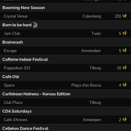
Booming New Season
Crystal Venue
Culemborg
231
🎬
Born to be hard
Jam Club
Turijn
5
Brainwash
Escape
Amsterdam
5
Caffeine Indoor Festival
Poppodium 013
Tilburg
15
Café Olé
Space
Playa d'en Bossa
4
Caribbean Hotness - Korsou Edition
Club Plaza
Tilburg
CDA Saturdays
Café d'Anvers
Antwerpen
2
Cellekes Dance Festival