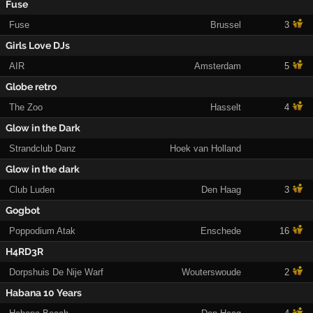
Fuse
Fuse
Brussel
3
Girls Love DJs
AIR
Amsterdam
5
Globe retro
The Zoo
Hasselt
4
Glow in the Dark
Strandclub Danz
Hoek van Holland
Glow in the dark
Club Luden
Den Haag
3
Gogbot
Poppodium Atak
Enschede
16
H4RD3R
Dorpshuis De Nije Warf
Wouterswoude
2
Habana 10 Years