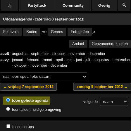
Jij
Partyflock
Community
Overig
🔍
Uitgaansagenda · zaterdag 8 september 2012
Festivals
Buiten
Genres
Fotografen
,
,799
3
Archief
Geavanceerd zoeken
2026
:
augustus
·
september
·
oktober
·
november
·
december
2027
:
januari
·
februari
·
maart
·
april
·
mei
·
juni
·
juli
·
augustus
·
september
·
oktober
·
november
·
december
← vrijdag 7 september 2012
zondag 9 september 2012 →
toon gehele agenda
volgorde:
toon alleen huidige omgeving
toon line-ups