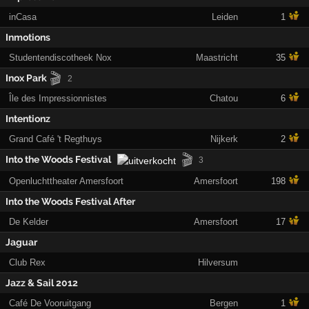
inCasa
Leiden
1
Inmotions
Studentendiscotheek Nox
Maastricht
35
🎬
Inox Park
2
Île des Impressionnistes
Chatou
6
Intentionz
Grand Café 't Regthuys
Nijkerk
2
🎬
Into the Woods Festival
3
Openluchttheater Amersfoort
Amersfoort
198
Into the Woods Festival After
De Kelder
Amersfoort
17
Jaguar
Club Rex
Hilversum
Jazz & Sail 2012
Café De Vooruitgang
Bergen
1