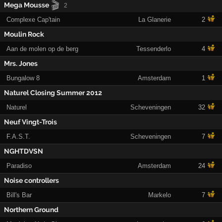
🎬
Mega Mousse
2
Complexe Cap'tain
La Glanerie
2
Moulin Rock
Aan de molen op de berg
Tessenderlo
4
Mrs. Jones
Bungalow 8
Amsterdam
1
Naturel Closing Summer 2012
Naturel
Scheveningen
32
Neuf Vingt-Trois
F.A.S.T.
Scheveningen
7
NGHTDVSN
Paradiso
Amsterdam
24
Noise controllers
Bill's Bar
Markelo
7
Northern Ground