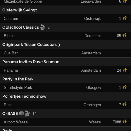
Muziekcafé de Gloppe
Leeuwarden
6
Oisterwijk Swingt
Centrum
Oisterwijk
1
🎬
Oldschool Classics
2
Bibelot
Dordrecht
85
Originpark Telson Collectors 3
Cue Bar
Amsterdam
Panama invites Dave Seaman
Panama
Amsterdam
24
Party in the Park
Strathclyde Park
Glasgow
1
Poffertjes Techno show
Pulse
Groningen
7
🎬
Q-BASE
19
Airport Weeze
Weeze
7088
Ratio