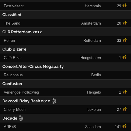
Festivaltent
Herentals
29
Classified
The Sand
Amsterdam
20
CLR Rotterdam 2012
Perron
Rotterdam
33
Club Bizarre
Café Bizar
Hoogstraten
1
Concert After-Circus Megaparty
Rauchhaus
Berlin
Confusion
Verlengde Polluxweg
Hengelo
1
🎬
Davoodi Bday Bash 2012
Cherry Moon
Lokeren
27
🎬
Decade
ARE48
Zaandam
141