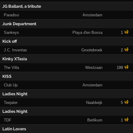
JG Ballard, a tribute
Paradiso
Amsterdam
Junk Department
Sankeys
Playa d'en Bossa
1
Kick off
J.C. Inventas
Grootebroek
2
Kinky XTasia
The Villa
Westzaan
199
KISS
Club Up
Amsterdam
Ladies Night
Teejater
Naaldwijk
5
Ladies Night
TDF
Berlikum
1
Latin Lovers