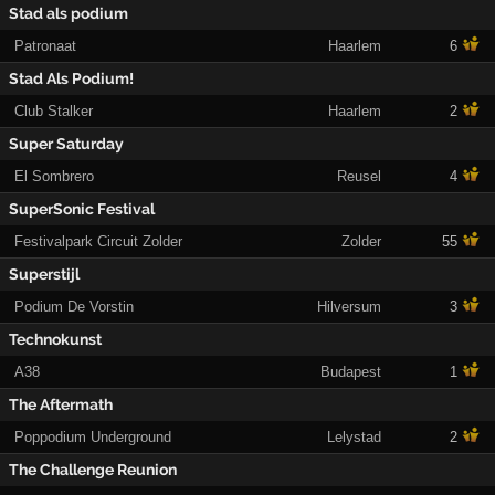
Stad als podium
Patronaat
Haarlem
6
Stad Als Podium!
Club Stalker
Haarlem
2
Super Saturday
El Sombrero
Reusel
4
SuperSonic Festival
Festivalpark Circuit Zolder
Zolder
55
Superstijl
Podium De Vorstin
Hilversum
3
Technokunst
A38
Budapest
1
The Aftermath
Poppodium Underground
Lelystad
2
The Challenge Reunion