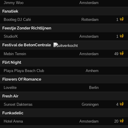
Jimmy Woo
Amsterdam
Fanatiek
Bootleg DJ Café
Rotterdam
1
Feestje Zonder Richtlijnen
Studio/K
Amsterdam
1
Festival de BetonCentrale
Mebin Terrein
Amsterdam
49
Flirt Night
Playa Playa Beach Club
Arnhem
Flowers Of Romance
Lovelite
Berlin
Fresh Air
Sunset Dakterras
Groningen
4
Funkadelic
Hotel Arena
Amsterdam
20