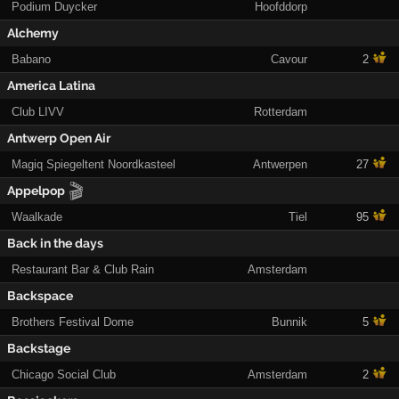
Podium Duycker
Hoofddorp
Alchemy
Babano
Cavour
2
America Latina
Club LIVV
Rotterdam
Antwerp Open Air
Magiq Spiegeltent Noordkasteel
Antwerpen
27
🎬
Appelpop
Waalkade
Tiel
95
Back in the days
Restaurant Bar & Club Rain
Amsterdam
Backspace
Brothers Festival Dome
Bunnik
5
Backstage
Chicago Social Club
Amsterdam
2