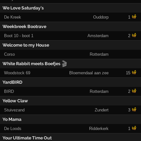
We Love Saturday's
De Kreek
Ouddorp
1
Weekbreek Bootrave
Boot 10 - boot 1
Amsterdam
2
Welcome to my House
Corso
Rotterdam
🎬
White Rabbit meets Boefjes
Woodstock 69
Bloemendaal aan zee
15
YardBIRD
BIRD
Rotterdam
2
Yellow Claw
Stuivezand
Zundert
3
Yo Mama
De Loods
Ridderkerk
1
Your Ultimate Time Out