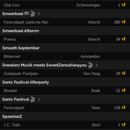
Club Live
Scheveningen
1
🎬
Smeerboel
3
Festivalpark Leidsche Rijn
Utrecht
360
Smeerboel Afterrrrr
Poema
Utrecht
34
Smooth September
Bitterzoet
Amsterdam
🎬
Sneakerz Muzik meets SweetZensation4you
3
Zuiderpark Paviljoen
Den Haag
29
Sonic Fastival Afterparty
Mondial
Beek
12
🎬
Sonic Festival
2
Festivalpark
Stein
118
SpoorlooZ
J.C. Todo
Best
1