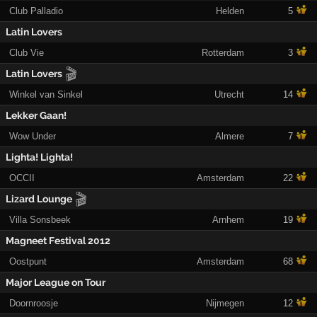
Club Palladio
Helden
5
Latin Lovers
Club Vie
Rotterdam
3
🎬
Latin Lovers
Winkel van Sinkel
Utrecht
14
Lekker Gaan!
Wow Under
Almere
7
Lighta! Lighta!
OCCII
Amsterdam
22
🎬
Lizard Lounge
Villa Sonsbeek
Arnhem
19
Magneet Festival 2012
Oostpunt
Amsterdam
68
Major League on Tour
Doornroosje
Nijmegen
12