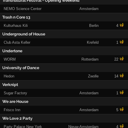
Transnatural Festival - Opening weekend
NEMO Science Center
Amsterdam
Trash n Core 13
Kulturhaus Kili
Berlin
4
Underground of House
Club Asta Keller
Krefeld
1
Undertone
WORM
Rotterdam
22
University of Dance
Hedon
Zwolle
14
Verknipt
Sugar Factory
Amsterdam
1
We are House
Frisco Inn
Amsterdam
5
We Love 2 Party
Party Palace New York
Nieuw-Amsterdam
4