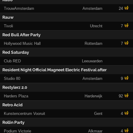
TrouwAmsterdam
Amsterdam
24
Rauw
Tivoli
Utrecht
7
Red Bull After Party
Hollywood Music Hall
Rotterdam
7
Red Saturday
Club RED
Leeuwarden
Resident Night Official Magneet Electric Festival after
Studio 80
Amsterdam
9
Restylerz 2.0
Harders Plaza
Harderwijk
92
Retro Acid
Kunstencentrum Vooruit
Gent
4
Rollin Party
Podium Victorie
Alkmaar
4