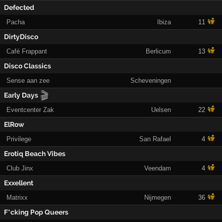
Defected
Pacha
Ibiza
11
DirtyDisco
Café Frappant
Berlicum
13
Disco Classics
Sense aan zee
Scheveningen
🎬
Early Days
Eventcenter Zak
Uelsen
22
ElRow
Privilege
San Rafael
4
Erotiq Beach Vibes
Club Jinx
Veendam
4
Exxellent
Matrixx
Nijmegen
36
F*cking Pop Queers