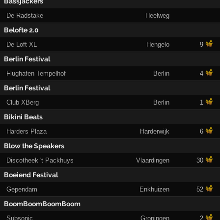
Bassjackers
De Radstake
Heelweg
Belofte 2.0
De Loft XL
Hengelo
9
Berlin Festival
Flughafen Tempelhof
Berlin
4
Berlin Festival
Club XBerg
Berlin
1
Bikini Beats
Harders Plaza
Harderwijk
6
Blow the Speakers
Discotheek 't Packhuys
Vlaardingen
30
Boeiend Festival
Gependam
Enkhuizen
52
BoomBoomBoomBoom
Subsonic
Groningen
2