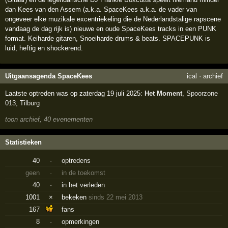
dan Kees van den Assem (a.k.a. SpaceKees a.k.a. de vader van
ongeveer elke muzikale excentriekeling die de Nederlandstalige rapscene
vandaag de dag rijk is) nieuwe en oude SpaceKees tracks in een PUNK
format. Keiharde gitaren, Snoeiharde drums & beats. SPACEPUNK is
luid, heftig en shockerend.
Uitgaansagenda SpaceKees
ical
·
archief
Laatste optreden was op zaterdag 19 juli 2025:
Het Moment
,
Spoorzone
013
,
Tilburg
toon archief, 40 evenementen
Statistieken
40
·
optredens
geen
·
in de toekomst
40
·
in het verleden
1001
×
bekeken
sinds 22 mei 2013
167
fans
8
·
opmerkingen