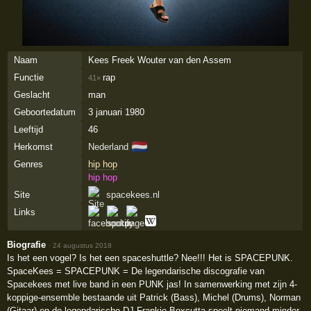
Naam
Kees Freek Wouter van den Assem
Functie
rap
41×
Geslacht
man
Geboortedatum
3 januari 1980
Leeftijd
46
🇳🇱
Herkomst
Nederland
Genres
hip hop
hip hop
Site
spacekees.nl
Links
Biografie
·
24 augustus 2018
Is het een vogel? Is het een spaceshuttle? Nee!!! Het is SPACEPUNK.
SpaceKees = SPACEPUNK = De legendarische discografie van
Spacekees met live band in een PUNK jas! In samenwerking met zijn 4-
koppige-ensemble bestaande uit Patrick (Bass), Michel (Drums), Norman
(Gitaar) en de legendarische DJ Frankie Boxcutta speelt niemand minder