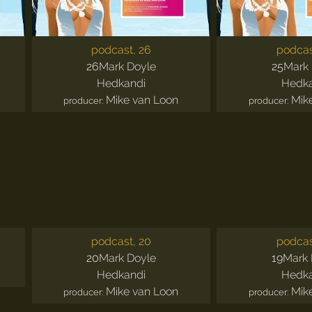
podcast, 26
podcas
26
Mark Doyle
25
Mark 
Hedkandi
Hedk
Mike van Loon
Mik
producer:
producer:
podcast, 20
podcas
20
Mark Doyle
19
Mark 
Hedkandi
Hedk
Mike van Loon
Mik
producer:
producer: