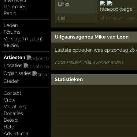
Links
Recensies
Radio
Lid
MikevanLoon
Leden
Forums
Uitgaansagenda Mike van Loon
Verslagen (leden)
Muziek
Laatste optreden was op zondag 26 
Artiesten
toon archief, 284 evenementen
Locaties
Organisaties
Statistieken
Steden
Contact
Crew
Vacatures
Donaties
Beleid
Help
Adverteren