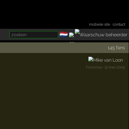
mobiele site
·
contact
🇳🇱
­
145 fans
Franchise
· 12 mei 2005