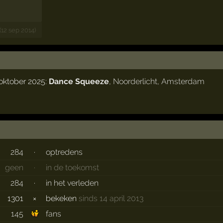
(12 sep 2014)
oktober 2025:
Dance Squeeze
,
Noorderlicht
,
Amsterdam
284
·
optredens
geen
·
in de toekomst
284
·
in het verleden
1301
×
bekeken
sinds 14 april 2013
145
fans