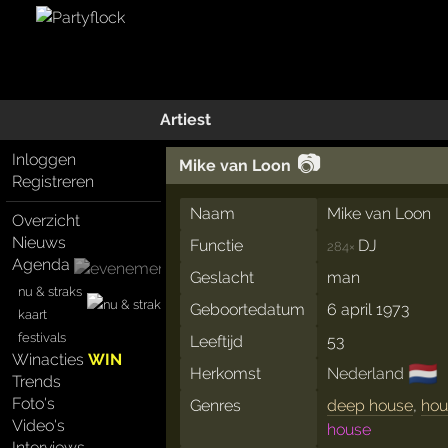
Artiest
📷
Inloggen
Mike van Loon
Registreren
Naam
Mike van Loon
Overzicht
Nieuws
Functie
DJ
284×
Agenda
Geslacht
man
nu & straks
Geboortedatum
6 april 1973
kaart
festivals
Leeftijd
53
Winacties
WIN
🇳🇱
Herkomst
Nederland
Trends
Foto's
Genres
deep house
,
hou
Video's
house
Interviews