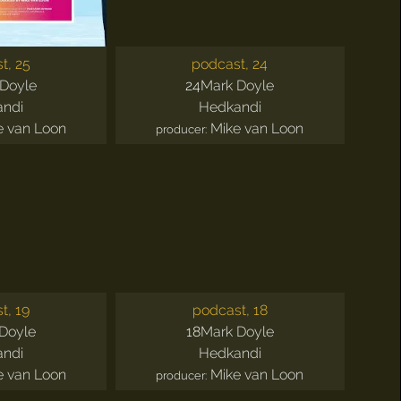
t, 25
podcast, 24
Doyle
24
Mark Doyle
andi
Hedkandi
e van Loon
Mike van Loon
producer:
t, 19
podcast, 18
Doyle
18
Mark Doyle
andi
Hedkandi
e van Loon
Mike van Loon
producer: