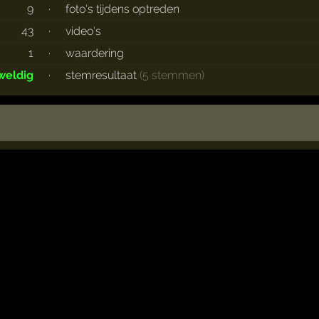
9
·
foto's tijdens optreden
43
·
video's
1
·
waardering
weldig
·
stemresultaat
(5 stemmen)