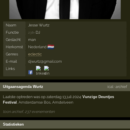
Naam
Jesse Wurtz
Functie
DJ
238×
Geslacht
man
🇳🇱
Herkomst
Nederland
Genres
eclectic
E-mail
djwurtz@gmail.com
Links
Uitgaansagenda Wurtz
ical
·
archief
Laatste optreden was op zaterdag 13 juli 2024:
Vunzige Deuntjes
Festival
,
Amsterdamse Bos
,
Amstelveen
toon archief, 237 evenementen
Statistieken