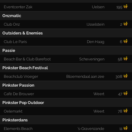
Eventcenter Zak
Uelsen
195
Onzmatic
Club Onz
IJsselstein
2
Outsiders & Enemies
Club Le Paris
Den Haag
6
Passie
Beach Bar & Club Barefoot
Scheveningen
58
Pinkster Beach Festival
Beachclub Vroeger
Bloemendaal aan zee
308
Pinkster Passion
Café De Brouwer
Weert
47
Pinkster Pop Outdoor
Oelemarkt
Weert
78
Pinksterdans
Elements Beach
's-Gravenzande
11