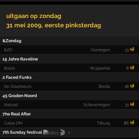
uitgaan op
zondag
31 mei 2009
, eerste pinksterdag
&Zondag
&ZO
Groningen
13
15 Jahre Raveline
Butan
Wuppertal
8
2 Faced Funks
De Graanbeurs
Breda
18
45 Graden Noord
Naturel
Scheveningen
31
7he Real After
Carpe DM
Tilburg
86
🎬
7th Sunday festival
2