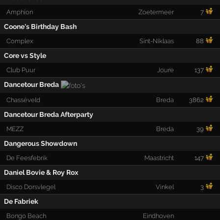
Amphion
Zoetermeer
7
Coone's Birthday Bash
Complex
Sint-Niklaas
88
Core vs Style
Club Puur
Joure
137
Dancetour Breda
Chasséveld
Breda
3862
Dancetour Breda Afterparty
MEZZ
Breda
39
Dangerous Showdown
De Feesfebrik
Maastricht
147
Daniel Bovie & Roy Rox
Disco Dorsvlegel
Vinkel
3
De Fabriek
Bongo Beach
Eindhoven