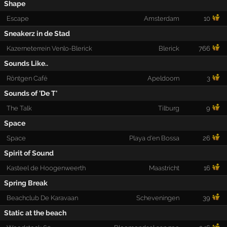
Shape
Escape
Amsterdam
10
Sneakerz in de Stad
Kazerneterrein Venlo-Blerick
Blerick
766
Sounds Like..
Röntgen Café
Apeldoorn
3
Sounds of 'De T'
The Talk
Tilburg
9
Space
Space
Playa d'en Bossa
26
Spirit of Sound
Kasteel de Hoogenweerth
Maastricht
16
Spring Break
Beachclub De Karavaan
Scheveningen
39
Static at the beach