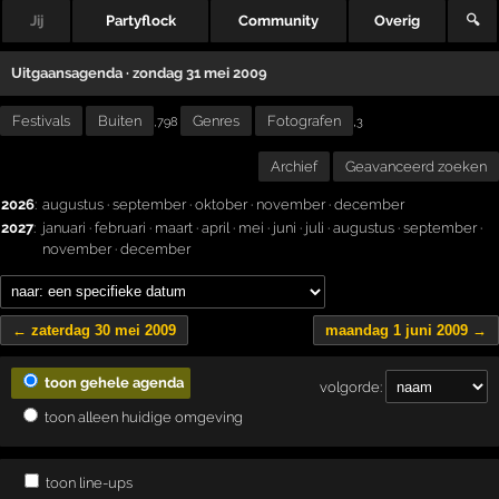
Jij
Partyflock
Community
Overig
🔍
Uitgaansagenda · zondag 31 mei 2009
Festivals
Buiten
Genres
Fotografen
,
,798
3
Archief
Geavanceerd zoeken
2026
:
augustus
·
september
·
oktober
·
november
·
december
2027
:
januari
·
februari
·
maart
·
april
·
mei
·
juni
·
juli
·
augustus
·
september
·
november
·
december
← zaterdag 30 mei 2009
maandag 1 juni 2009 →
toon gehele agenda
volgorde:
toon alleen huidige omgeving
toon line-ups