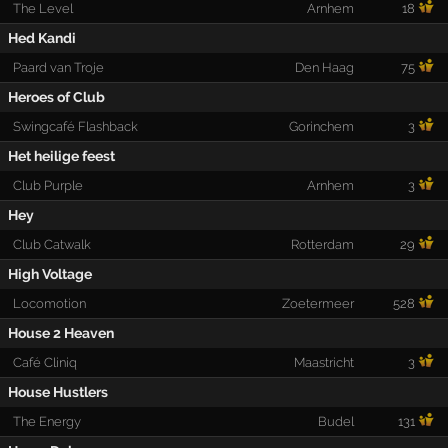
The Level
Arnhem
18
Hed Kandi
Paard van Troje
Den Haag
75
Heroes of Club
Swingcafé Flashback
Gorinchem
3
Het heilige feest
Club Purple
Arnhem
3
Hey
Club Catwalk
Rotterdam
29
High Voltage
Locomotion
Zoetermeer
528
House 2 Heaven
Café Cliniq
Maastricht
3
House Hustlers
The Energy
Budel
131