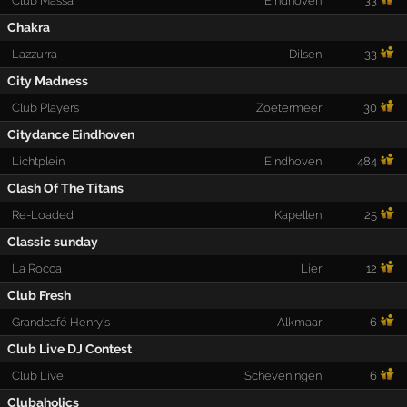
Club Massa
Eindhoven
33
Chakra
Lazzurra
Dilsen
33
City Madness
Club Players
Zoetermeer
30
Citydance Eindhoven
Lichtplein
Eindhoven
484
Clash Of The Titans
Re-Loaded
Kapellen
25
Classic sunday
La Rocca
Lier
12
Club Fresh
Grandcafé Henry's
Alkmaar
6
Club Live DJ Contest
Club Live
Scheveningen
6
Clubaholics