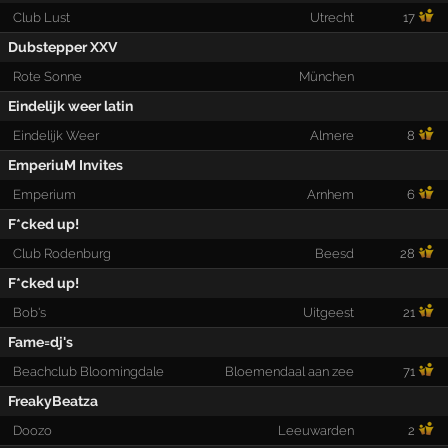
Club Lust
Utrecht
17
Dubstepper XXV
Rote Sonne
München
Eindelijk weer latin
Eindelijk Weer
Almere
8
EmperiuM Invites
Emperium
Arnhem
6
F*cked up!
Club Rodenburg
Beesd
28
F*cked up!
Bob's
Uitgeest
21
Fame=dj's
Beachclub Bloomingdale
Bloemendaal aan zee
71
FreakyBeatza
Doozo
Leeuwarden
2