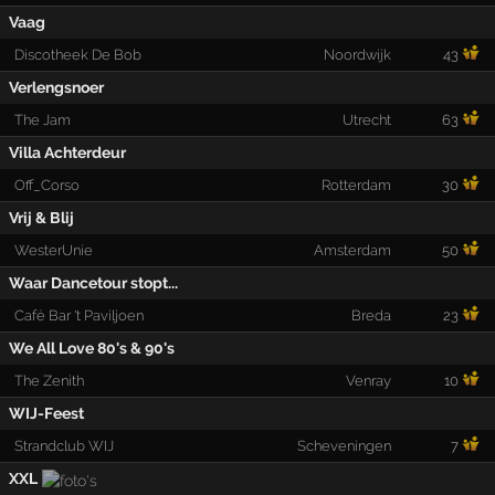
Vaag
Discotheek De Bob
Noordwijk
43
Verlengsnoer
The Jam
Utrecht
63
Villa Achterdeur
Off_Corso
Rotterdam
30
Vrij & Blij
WesterUnie
Amsterdam
50
Waar Dancetour stopt...
Café Bar 't Paviljoen
Breda
23
We All Love 80's & 90's
The Zenith
Venray
10
WIJ-Feest
Strandclub WIJ
Scheveningen
7
XXL