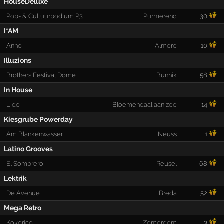
HouseDeluxe
Pop- & Cultuurpodium P3
Purmerend
30
I*AM
Anno
Almere
10
Illuzions
Brothers Festival Dome
Bunnik
58
In House
Lido
Bloemendaal aan zee
14
Kiesgrube Powerday
Am Blankenwasser
Neuss
1
Latino Grooves
El Sombrero
Reusel
68
Lektrik
De Avenue
Breda
52
Mega Retro
Kokorico
Zomergem
3