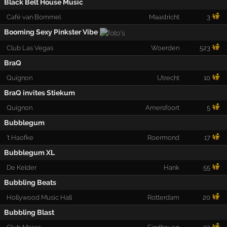
Black Belt House Music
Café van Bommel
Maastricht
3
Booming Sexy Pinkster Vibe
Club Las Vegas
Woerden
523
BraQ
Quignon
Utrecht
10
BraQ invites Stiekum
Quignon
Amersfoort
5
Bubblegum
't Haofke
Roermond
17
Bubblegum XL
De Kelder
Hank
55
Bubbling Beats
Hollywood Music Hall
Rotterdam
20
Bubbling Blast