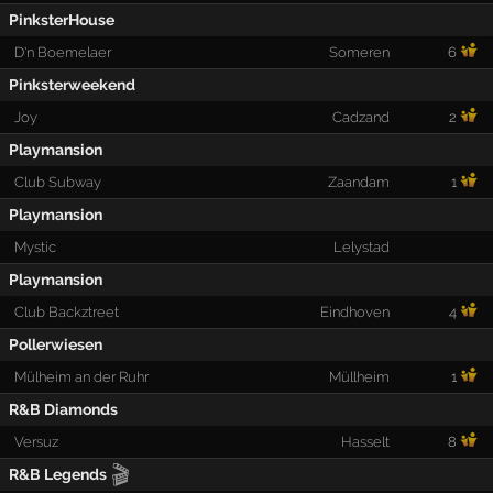
PinksterHouse
D'n Boemelaer
Someren
6
Pinksterweekend
Joy
Cadzand
2
Playmansion
Club Subway
Zaandam
1
Playmansion
Mystic
Lelystad
Playmansion
Club Backztreet
Eindhoven
4
Pollerwiesen
Mülheim an der Ruhr
Müllheim
1
R&B Diamonds
Versuz
Hasselt
8
🎬
R&B Legends