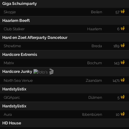
Giga Schuimparty
Skopje
Beilen
57
Haarlem Beeft
Club Stalker
Haarlem
6
Hard en Zoet Afterparty Dancetour
Showtime
Breda
189
Hardcore Extremis
Matrix
Bochum
143
🎬
Hardcore Junky
North Sea Venue
Zaandam
1471
Hardstylistix
GIGAparc
Dülmen
5
Hardstylistix
Aura
Ibbenbüren
10
HD House