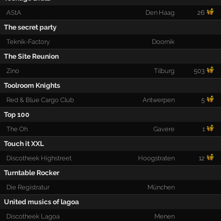
AStA
Den Haag
26
The secret party
Teknik-Factory
Doornik
The Site Reunion
Zino
Tilburg
503
Toolroom Knights
Red & Blue Cargo Club
Antwerpen
5
Top 100
The Oh
Gavere
1
Touch it XXL
Discotheek Highstreet
Hoogstraten
12
Turntable Rocker
Die Registratur
München
United musics of lagoa
Discotheek Lagoa
Menen