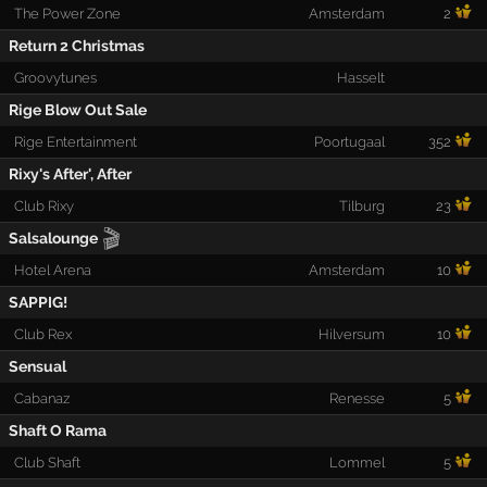
The Power Zone
Amsterdam
2
Return 2 Christmas
Groovytunes
Hasselt
Rige Blow Out Sale
Rige Entertainment
Poortugaal
352
Rixy's After', After
Club Rixy
Tilburg
23
🎬
Salsalounge
Hotel Arena
Amsterdam
10
SAPPIG!
Club Rex
Hilversum
10
Sensual
Cabanaz
Renesse
5
Shaft O Rama
Club Shaft
Lommel
5