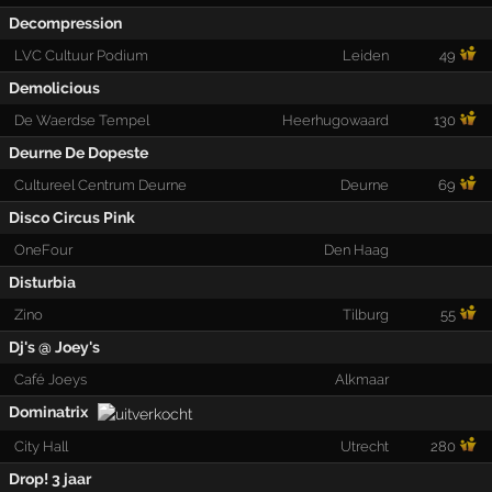
Decompression
LVC Cultuur Podium
Leiden
49
Demolicious
De Waerdse Tempel
Heerhugowaard
130
Deurne De Dopeste
Cultureel Centrum Deurne
Deurne
69
Disco Circus Pink
OneFour
Den Haag
Disturbia
Zino
Tilburg
55
Dj's @ Joey's
Café Joeys
Alkmaar
Dominatrix
City Hall
Utrecht
280
Drop! 3 jaar