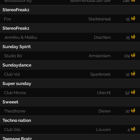
Woodstock 69
Bloemendaal aan zee
246
StereoFreakz
Fox
Stadskanaal
15
StereoFreakz
Jennifeu & Malibu
Drachten
15
Sunday Spirit
Studio 80
Amsterdam
174
Sundaydance
Club Vol
Spanbroek
12
Super sunday
Club Monza
Utrecht
52
Sweeet
Theothorne
Dieren
10
Techno nation
Club Silo
Leuven
4
Teenage Bratz