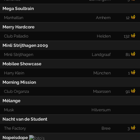
Mega Soultrain
Manhattan
Arnhem
12
Merry Hardcore
Club Palladio
Helden
132
Minli Strijthagen 2009
Minli Strijthagen
Landgraaf
81
Mobilee Showcase
Harry Klein
München
1
Morning Mission
Club Organza
Maarssen
91
Mélange
Musk
Hilversum
Nacht van de Student
The Factory
Bree
3
Nopeisdope