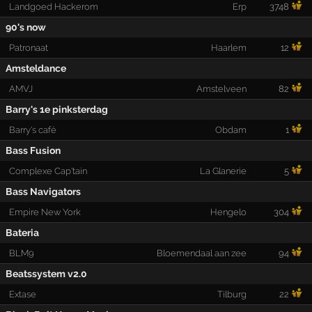
Landgoed Hackerom
Erp
3748
90's now
Patronaat
Haarlem
12
Amsteldance
AMVJ
Amstelveen
82
Barry's 1e pinksterdag
Barry's café
Obdam
1
Bass Fusion
Complexe Cap'tain
La Glanerie
5
Bass Navigators
Empire New York
Hengelo
304
Bateria
BLM9
Bloemendaal aan zee
94
Beatssystem v2.0
Extase
Tilburg
22