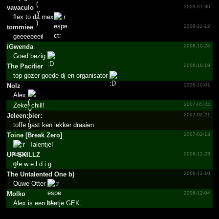
vavaculo
2009-01-30
flex to da mex
tommiee
2008-12-12
geeeeeeeil
iGwenda
2008-10-24
Goed bezig
The Pacifier
2008-10-19
top gozer goede dj en organisator
Nolz
2008-10-01
Alex
Zeker chill!
2007-05-24
Jeleen:bier:
2007-02-21
toffe gast ken lekker draaien
Toine [Break Zero]
2007-02-13
Talentje!
UP-SKILLZ
2006-12-23
g e w e l d i g
The Untalented One b)
2006-12-10
Ouwe Otter
Molko
2006-12-04
Alex is een beetje GEK.