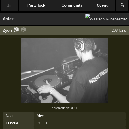
Jij
Partyflock
Community
Overig
🔍
Artiest
📷
📷
Zyon
208 fans
geschiedenis: 0 / 1
Naam
Alex
Functie
DJ
69×