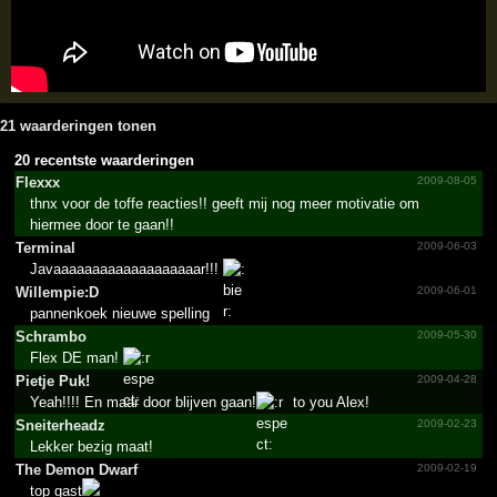
21 waarderingen tonen
20 recentste waarderingen
Flexxx
2009-08-05
thnx voor de toffe reacties!! geeft mij nog meer motivatie om
hiermee door te gaan!!
Terminal
2009-06-03
Javaaaaaaaaaaaaaaaaaaar!!!
Willempie:D
2009-06-01
pannenkoek nieuwe spelling
Schrambo
2009-05-30
Flex DE man!
Pietje Puk!
2009-04-28
Yeah!!!! En maar door blijven gaan!
to you Alex!
Sneiterheadz
2009-02-23
Lekker bezig maat!
The Demon Dwarf
2009-02-19
top gast