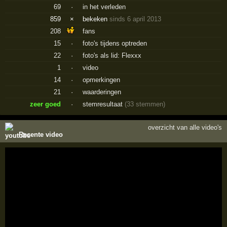
69
·
in het verleden
859
×
bekeken
sinds 6 april 2013
208
fans
15
·
foto's tijdens optreden
22
·
foto's als lid: Flexxx
1
·
video
14
·
opmerkingen
21
·
waarderingen
zeer goed
·
stemresultaat
(33 stemmen)
overzicht van alle video's
Recente video