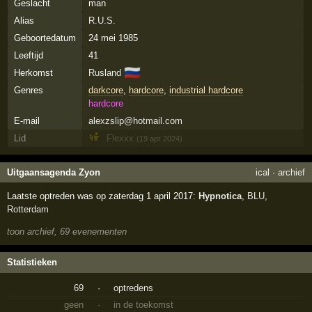
Geslacht
man
Alias
R.U.S.
Geboortedatum
24 mei 1985
Leeftijd
41
🇷🇺
Herkomst
Rusland
Genres
darkcore
,
hardcore
,
industrial hardcore
hardcore
E-mail
alexzslip@hotmail.com
Lid
Flexxx
(19 apr 2024)
Uitgaansagenda Zyon
ical
·
archief
Laatste optreden was op zaterdag 1 april 2017:
Hypnotica
,
BLU
,
Rotterdam
toon archief, 69 evenementen
Statistieken
69
·
optredens
geen
·
in de toekomst