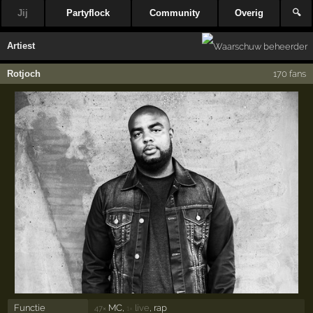
Jij
Partyflock
Community
Overig
🔍
Artiest
Rotjoch
170 fans
Functie
MC,
live
, rap
47×
1×