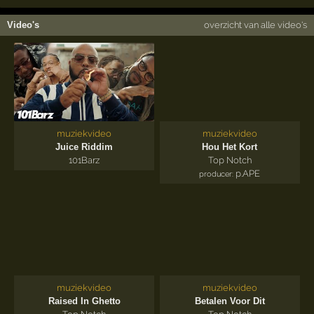
Video's
overzicht van alle video's
muziekvideo
muziekvideo
Juice Riddim
Hou Het Kort
101Barz
Top Notch
p.APE
producer:
muziekvideo
muziekvideo
Raised In Ghetto
Betalen Voor Dit