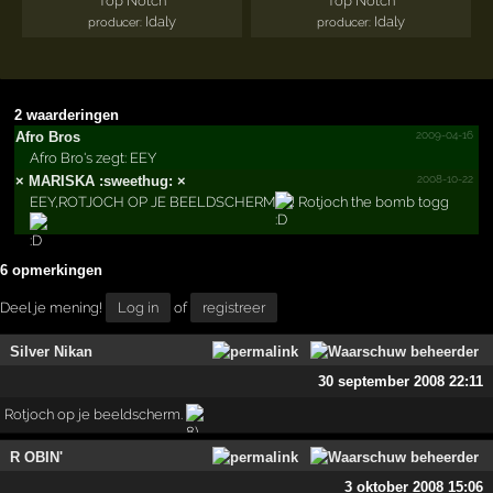
Top Notch
Top Notch
Idaly
Idaly
producer:
producer:
2 waarderingen
2009-04-16
Afro Bros
Afro Bro's zegt: EEY
2008-10-22
× MARISKA :sweethug: ×
EEY,ROTJOCH OP JE BEELDSCHERM
! Rotjoch the bomb togg
6 opmerkingen
Deel je mening!
Log in
of
registreer
Silver Nikan
30 september 2008 22:11
Rotjoch op je beeldscherm.
R OBIN'
3 oktober 2008 15:06