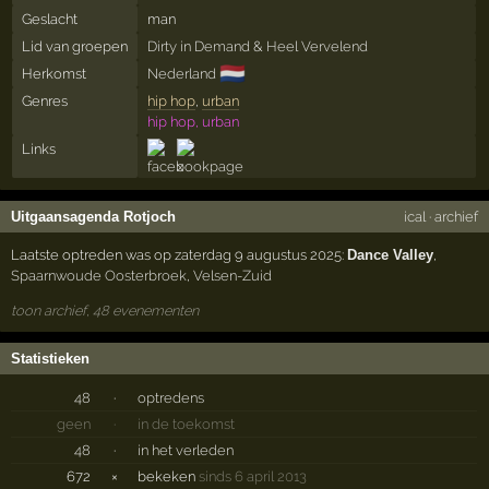
Geslacht
man
Lid van groepen
Dirty in Demand
&
Heel Vervelend
🇳🇱
Herkomst
Nederland
Genres
hip hop
,
urban
hip hop, urban
Links
Uitgaansagenda Rotjoch
ical
·
archief
Laatste optreden was op zaterdag 9 augustus 2025:
Dance Valley
,
Spaarnwoude Oosterbroek
,
Velsen-Zuid
toon archief, 48 evenementen
Statistieken
48
·
optredens
geen
·
in de toekomst
48
·
in het verleden
672
×
bekeken
sinds 6 april 2013