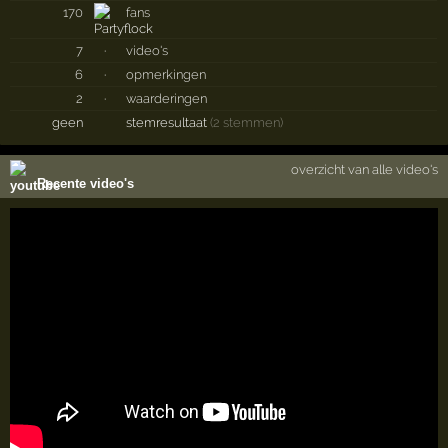
170
fans
7
·
video's
6
·
opmerkingen
2
·
waarderingen
geen
stemresultaat
(2 stemmen)
overzicht van alle video's
Recente video's