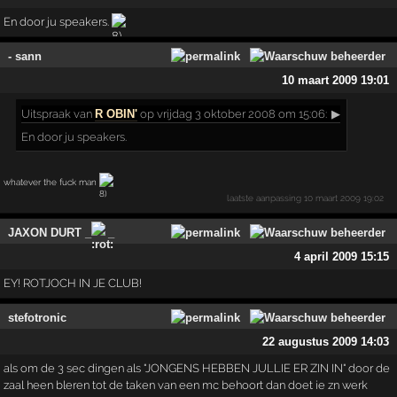
En door ju speakers.
- sann
10 maart 2009 19:01
Uitspraak
van
R OBIN'
op vrijdag 3 oktober 2008 om 15:06:
▶
En door ju speakers.
whatever the fuck man
laatste aanpassing
10 maart 2009 19:02
JAXON DURT _
_
4 april 2009 15:15
EY! ROTJOCH IN JE CLUB!
stefotronic
22 augustus 2009 14:03
als om de 3 sec dingen als "JONGENS HEBBEN JULLIE ER ZIN IN" door de
zaal heen bleren tot de taken van een mc behoort dan doet ie zn werk