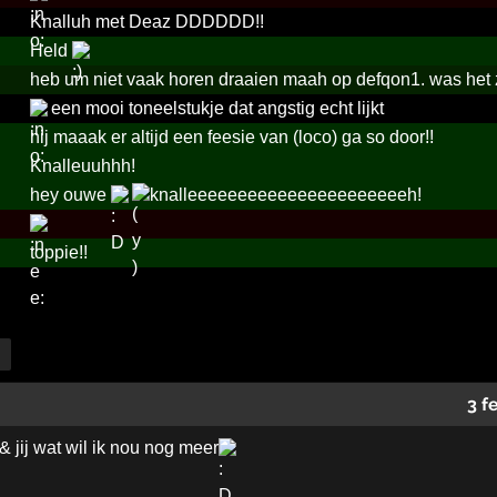
Knalluh met Deaz DDDDDD!!
Held
heb um niet vaak horen draaien maah op defqon1. was het
een mooi toneelstukje dat angstig echt lijkt
hij maaak er altijd een feesie van (loco) ga so door!!
Knalleuuhhh!
hey ouwe
knalleeeeeeeeeeeeeeeeeeeeeeh!
toppie!!
3 f
 & jij wat wil ik nou nog meer