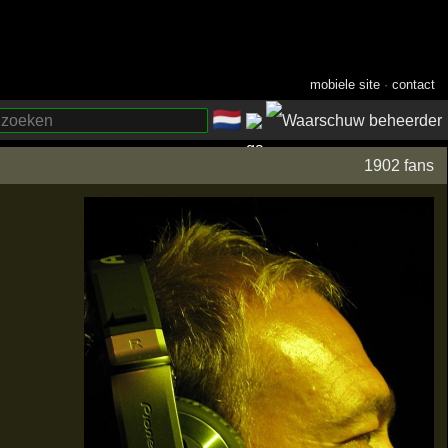
mobiele site
·
contact
🇳🇱
­
1902 fans