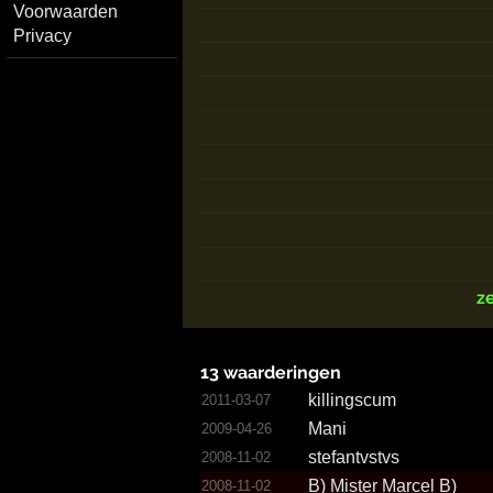
Voorwaarden
Privacy
z
13 waarderingen
killingscum
2011-03-07
Mani
2009-04-26
stefantvstvs
2008-11-02
B) Mister Marcel B)
2008-11-02