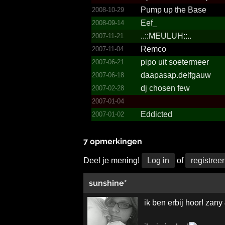
Pump up the Base
2008-10-29
Eef_
2008-09-14
..­::MEUL­UH::..­
2007-11-21
Remco
2007-11-04
pipo uit soetermeer
2007-06-21
daapasap.­delfgauw
2007-06-18
dj chosen few
2007-02-28
2007-01-04
Eddicted
2007-01-02
7 opmerkingen
Deel je mening!
Log in
of
registreer
sunshine*
ik ben erbij hoor! zany