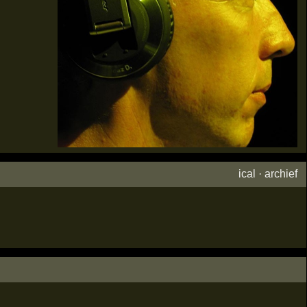
ical
·
archief