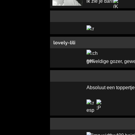
ik zie je dan!
lovely-lili
geweldige gozer, gewe
Absoluut een toppertje