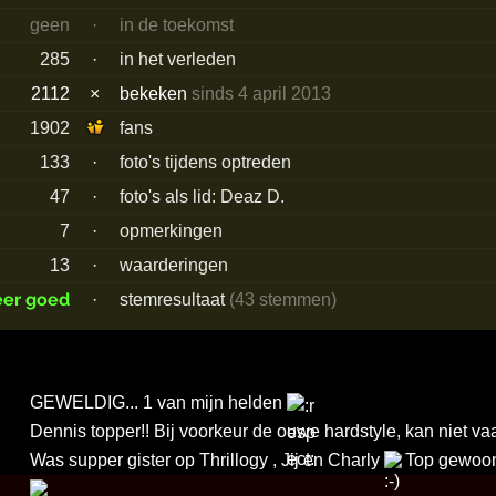
geen
·
in de toekomst
285
·
in het verleden
2112
×
bekeken
sinds 4 april 2013
1902
fans
133
·
foto's tijdens optreden
47
·
foto's als lid: Deaz D.
7
·
opmerkingen
13
·
waarderingen
eer goed
·
stemresultaat
(43 stemmen)
GEWELDIG... 1 van mijn helden
Dennis topper!! Bij voorkeur de ouwe hardstyle, kan niet va
Was supper gister op Thrillogy , Jij en Charly
Top gewoo