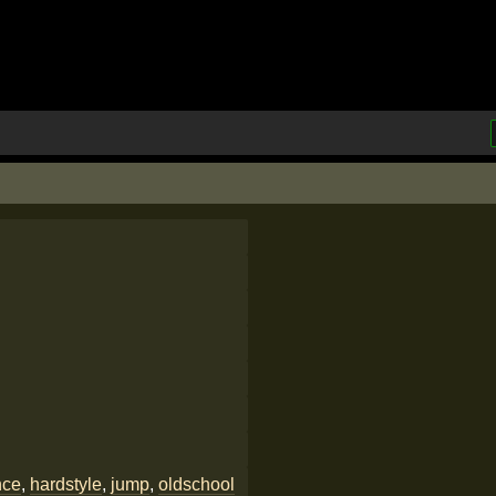
nce
,
hardstyle
,
jump
,
oldschool