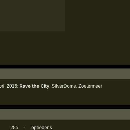
Rave the City
pril 2016:
,
SilverDome
,
Zoetermeer
285
·
optredens