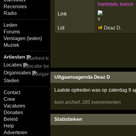
hardstyle, trance
Recensies
Radio
Link
Leden
Lid
Deaz D.
Forums
Verslagen (leden)
Muziek
Artiesten
Locaties
Organisaties
Uitgaansagenda Deaz D
Steden
Laatste optreden was op zaterdag 9 a
Contact
Crew
toon archief, 285 evenementen
Vacatures
Donaties
Statistieken
Beleid
Help
Adverteren