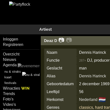
Artiest
📷
📷
Inloggen
Deaz D
Registreren
Naam
Dennis Harinck
Overzicht
Nieuws
Functie
DJ, producer
287×
Agenda
Geslacht
man
nu & straks
Alias
Dennis Harinck
kaart
festivals
Geboortedatum
2 december 1969
WIN
Winacties
Leeftijd
56
Trends
🇳🇱
Foto's
Herkomst
Nederland
Video's
Genres
classics
,
hard tra
Interviews