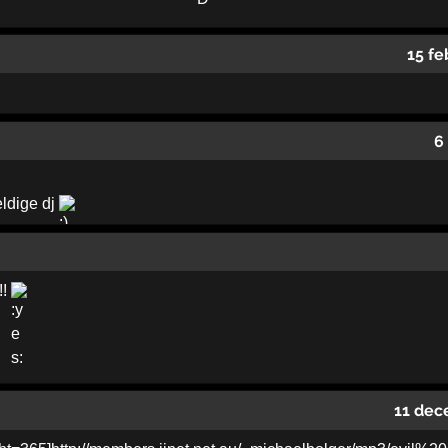
15 fe
6
ldige dj
!!
11 dec