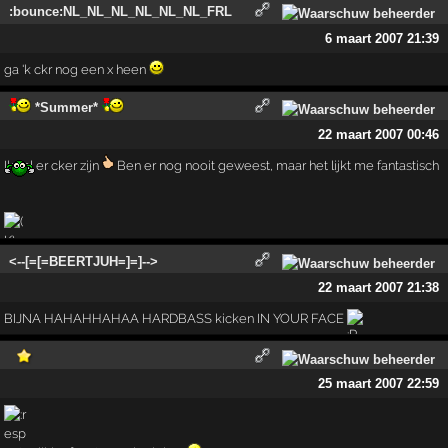
:bounce:NL_NL_NL_NL_NL_NL_FRL
6 maart 2007 21:39
ga 'k ckr nog een x heen
*Summer*
22 maart 2007 00:46
Ik zal er cker zijn
Ben er nog nooit geweest, maar het lijkt me fantastisch
<--[=[=BEERTJUH=]=]-->
22 maart 2007 21:38
BIJNA HAHAHHAHAA HARDBASS kicken IN YOUR FACE
25 maart 2007 22:59