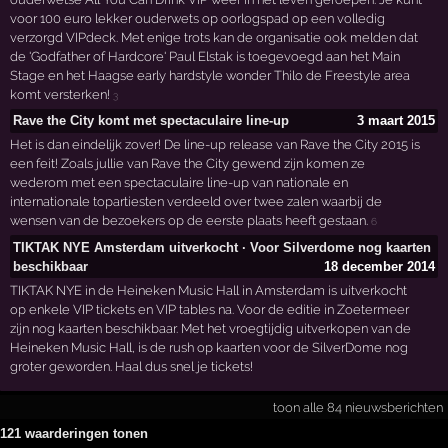
voor 100 euro lekker ouderwets op oorlogspad op een volledig
verzorgd VIPdeck. Met enige trots kan de organisatie ook melden dat
de 'Godfather of Hardcore' Paul Elstak is toegevoegd aan het Main
Stage en het Haagse early hardstyle wonder Thilo de Freestyle area
komt versterken!
3
Rave the City komt met spectaculaire line-up
3 maart 2015
Het is dan eindelijk zover! De line-up release van Rave the City 2015 is
een feit! Zoals jullie van Rave the City gewend zijn komen ze
wederom met een spectaculaire line-up van nationale en
internationale topartiesten verdeeld over twee zalen waarbij de
wensen van de bezoekers op de eerste plaats heeft gestaan.
6
TIKTAK NYE Amsterdam uitverkocht · Voor Silverdome nog kaarten
beschikbaar
18 december 2014
TIKTAK NYE in de Heineken Music Hall in Amsterdam is uitverkocht
op enkele VIP tickets en VIP tables na. Voor de editie in Zoetermeer
zijn nog kaarten beschikbaar. Met het vroegtijdig uitverkopen van de
Heineken Music Hall, is de rush op kaarten voor de SilverDome nog
groter geworden. Haal dus snel je tickets!
toon alle 84 nieuwsberichten
121 waarderingen tonen