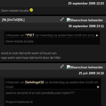
29 september 2008 12:03
Geen relaxte locatie
[NL]UniTeD[NL]
30 september 2008 23:11
Uitspraak
van
^PIET
op maandag 29 september 2008 om 12:03:
▶
Geen relaxte locatie
word er ook niet echt warm of koud van.
naja warm wel maar dat komt door de hitte
25 juli 2009 14:32
Uitspraak
van
DarkAngel32
op donderdag 25 september 2008 om
20:40:
▶
weet er iemand of er ook pendelbussen rijden???
Project Hardcore.nl