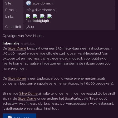
Site
silverdome.nl
E-mail
info@silverdome.nl
Links
Capaciteit
5600
Opvolger van
PWA Hallen
.
Informatie
·
6 april 2020
De
SilverDome
beschikt over een 250 meter-baan, een ijshockeybaan
(30 x 60 meter) en de enige officiële curlingbaan van Nederland. Van
oktober tot en met maart is het iedere dag mogelijk voor publiek om
hier te komen schaatsen. In de zomermaanden is de ijsbaan open voor
ijsverenigingen.
De
Silverdome
is een toplocatie voor diverse evenementen, zoals
concerten, beurzen en sportevenementen (capaciteit 5.600 bezoekers).
Binnen de
SilverDome
zijn allerlei ondernemingen gevestigd. Zo bevindt
zich in de
SilverDome
onder andere het Sportcafé, café "In de loop",
schaatswinkel, fitnessclub, businessclub, vergaderzalen, wok restaurant,
fysiotherapie en een afslankinstituut.