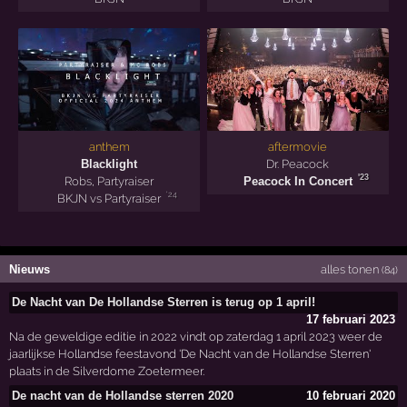
anthem
aftermovie
Blacklight
Dr. Peacock
'23
Robs
,
Partyraiser
Peacock In Concert
'24
BKJN vs Partyraiser
Nieuws
alles tonen
(84)
De Nacht van De Hollandse Sterren is terug op 1 april!
17 februari 2023
Na de geweldige editie in 2022 vindt op zaterdag 1 april 2023 weer de
jaarlijkse Hollandse feestavond 'De Nacht van de Hollandse Sterren'
plaats in de Silverdome Zoetermeer.
De nacht van de Hollandse sterren 2020
10 februari 2020