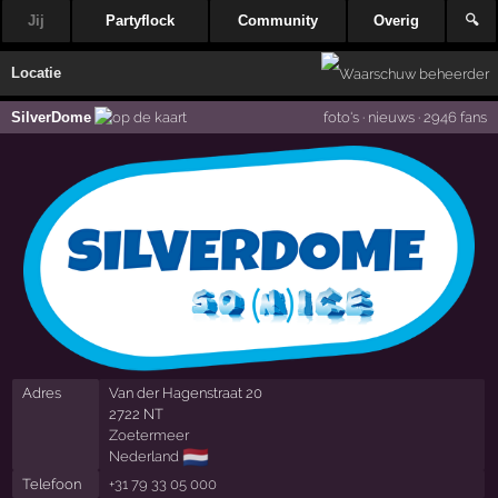
Jij
Partyflock
Community
Overig
🔍
Locatie
SilverDome
foto's
·
nieuws
·
2946 fans
Adres
Van der Hagenstraat 20
2722 NT
Zoetermeer
🇳🇱
Nederland
Telefoon
+31 79 33 05 000