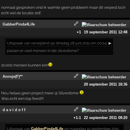
normaal gesproken vind ik warmte geen probleem maar dit verpest toch
echt wel de locatie zelf.
GabberPinda4Life
+1
19 september 2011 12:48
Uitspraak
van verwijderd op dinsdag 28 juni 2011 om 00:24:
▶
passen er veel mensen in die silverdome?
10.000 mensen kunnen erin
Annsje(F)**
20 september 2011 18:36
Nou helaas geen project meer @ Silverdome
Was echt een top feest!!!
d a v i d o f f
+1
-1
22 september 2011 08:20
Uitspraak
van
GabberPinda4Life
op maandag 19 september 2011