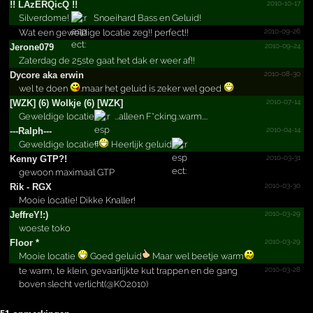
2010-10-17
!!­ LAzERQicQ !!­
Silverdome!
Snoeihard Bass en Geluid!
2010-09-26
Wat een geweldige locatie zeg!! perfect!!
2010-09-24
Jerone079
Zaterdag de 25ste gaat het dak er weer af!!
2010-08-30
Dycore aka erwin
wel te doen
.maar het geluid is zeker wel goed
2010-07-14
[WZK] (6) Wolkje (6) [WZK]
Geweldige locatie
...alleen F*cking..warm....
2010-04-14
---Ralph---
Geweldige locatie!!
Heerlijk geluid
2010-03-31
Kenny GTP?!
gewoon maximaal GTP
2010-03-30
Rik - RGX
Mooie locatie! Dikke Knaller!
2010-03-29
JeffreY!:)
woeste toko
2010-03-29
Floor *
Mooie locatie
Goed geluid
Maar wel beetje warm
2010-03-28
te warm, te klein, gevaarlijkte kut trappen en de gang
boven slecht verlicht(@KO2010)