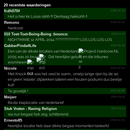
20 recentste waarderingen
2018-01-23
fcdh070#
Het is hier kk Losss nâhh !!! Denhaag hakkûhh !!
2018-01-02
Remono
hardcore
2013-11-10
010 Toet-Toet-Boing-Boing :bounce:
NIGHTMARE 12 APRIL 2014 ?????????????? LOS LOS LOS LOS
2011-09-19
Gabber­Pinda4­Life
Een van de dikste locaties van Nederland
Project Hardcore.NL
2005 was zo bruut
Dat heerlijke geluid en die tribunes
eromheem
2011-07-02
Niicole
Met Knock Out was het veel te warm,, onwijs lange rijen bij de wc
en geen 'relaxte' zitplekken (alleen een houten podium) dus beetje
kut!
2011-05-26
Te gruwlijk !
2011-04-15
Meijerr
Beste klaplocatie van nederland!
2011-04-13
Stuk Vreten - Raving Religion
wa nun begaai hok zeg, schitterend..
2010-11-03
Ernesto85
heerlijke locatie heb daar dikke begaai momenten beleefd