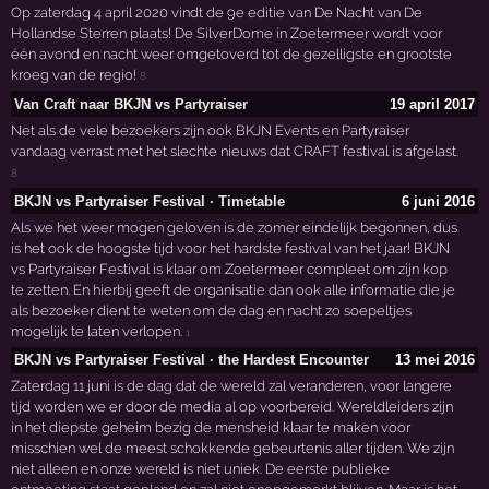
Op zaterdag 4 april 2020 vindt de 9e editie van De Nacht van De
Hollandse Sterren plaats! De SilverDome in Zoetermeer wordt voor
één avond en nacht weer omgetoverd tot de gezelligste en grootste
kroeg van de regio!
8
Van Craft naar BKJN vs Partyraiser
19 april 2017
Net als de vele bezoekers zijn ook BKJN Events en Partyraiser
vandaag verrast met het slechte nieuws dat CRAFT festival is afgelast.
8
BKJN vs Partyraiser Festival · Timetable
6 juni 2016
Als we het weer mogen geloven is de zomer eindelijk begonnen, dus
is het ook de hoogste tijd voor het hardste festival van het jaar! BKJN
vs Partyraiser Festival is klaar om Zoetermeer compleet om zijn kop
te zetten. En hierbij geeft de organisatie dan ook alle informatie die je
als bezoeker dient te weten om de dag en nacht zo soepeltjes
mogelijk te laten verlopen.
1
BKJN vs Partyraiser Festival · the Hardest Encounter
13 mei 2016
Zaterdag 11 juni is de dag dat de wereld zal veranderen, voor langere
tijd worden we er door de media al op voorbereid. Wereldleiders zijn
in het diepste geheim bezig de mensheid klaar te maken voor
misschien wel de meest schokkende gebeurtenis aller tijden. We zijn
niet alleen en onze wereld is niet uniek. De eerste publieke