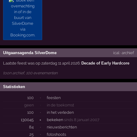
Uitgaansagenda SilverDome
ical
·
archief
Laatste feest was op zaterdag 11 april 2026:
Decade of Early Hardcore
toon archief, 100 evenementen
Statistieken
100
·
feesten
geen
·
in de toekomst
100
·
in het verleden
130045
×
bekeken
sinds 8 januari 2007
84
·
nieuwsberichten
25
·
fotoshoots