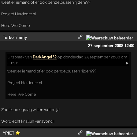
weet er iemand of er ook pendelbussen rijden???
Project Hardcore.nl
Here We Come
TurboTimmy
27 september 2008 12:00
Uitspraak
van
DarkAngel32
op donderdag 25 september 2008 om
20:40:
▶
weet er iemand of er ook pendelbussen rijden???
Project Hardcore.nl
Here We Come
Zou ik ook graag willen weten ja!
Word echt knalluh vanavond!!
^PIET