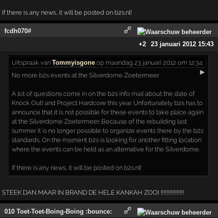
If there is any news, it will be posted on b2s.nl!
fcdh070#
+2
23 januari 2012 15:43
Uitspraak
van
Tommyisgone
op maandag 23 januari 2012 om 12:34:
▶
No more b2s events at the Silverdome Zoetermeer
A lot of questions come in on the b2s info mail about the date of
Knock Out! and Project Hardcore this year. Unfortunately b2s has to
announce that it is not possible for these events to take place again
at the Silverdome Zoetermeer. Because of the rebuilding last
summer it is no longer possible to organize events there by the b2s
standards. On the moment b2s is looking for another fitting location
where the events can be held as an alternative for the Silverdome.
If there is any news, it will be posted on b2s.nl!
STEEK DAN MAAR IN BRAND DE HELE KANKAH ZOOI !!!!!!!!!!!!!!!!
010 Toet-Toet-Boing-Boing :bounce: