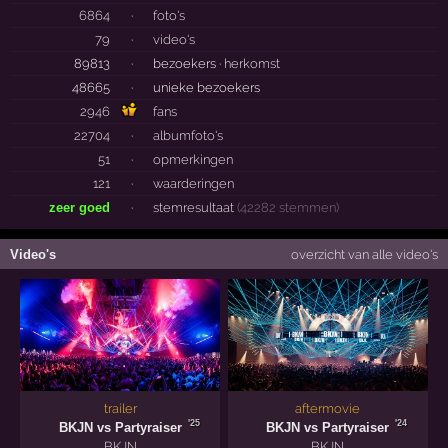
6864
·
foto's
79
·
video's
89813
·
bezoekers ·
herkomst
48665
·
unieke bezoekers
2946
fans
22704
·
albumfoto's
51
·
opmerkingen
121
·
waarderingen
zeer goed
·
stemresultaat
(42282 stemmen)
Video's
overzicht van alle video's
trailer
aftermovie
'25
'24
BKJN vs Partyraiser
BKJN vs Partyraiser
BKJN
BKJN