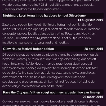
ontmoeting staat gepland en zal niet onopgemerkt blijven. Maar is het
wel de eerste ontmoeting? Of zijn zei altijd al onder ons geweest...
Brace yourself for the hardest encounter!
6
Nightmare keert terug in de hardcore-tempel Silverdome
14 augustus 2015
Zaterdag 7 november keert Nightmare terug met een knallende
indoor editie. De afgelopen 23 jaar heeft de moeder van alle Hardcore
concepten al vele locaties aangedaan, en na Rotterdam, Hoek van
Holland, Hellendoorn en Mijnsheerenland is het nu tijd voor een
locatie die haar sporen al lang verdiend heeft.
25
Glow House festival indoor edition
28 april 2015
Dit event is erop gericht om de ultieme avond te creëren voor jou als
bezoeker, waarbij ze totaal niet doen aan geldbesparing wat betreft
het entertainment. Alle kleuren van de regenboog staan centraal
tijdens dit event: neon/glow zijn niet te missen op de avond zelf. Met
de beste dj's, live saxofoon-act, danceacts, lasershows, vuurshows,
entertainment door ze hele zaal en nog veel meer! Met een
spectaculaire programma als dit kan het niet fout gaan en zal je de
avond van je leven meemaken, so be there!
1
Rave the City gaat VIP en voegt nog meer artiesten toe aan line-up
26 maart 2015
Op veler verzoek van haar trouwe bezoekers heeft de organisatie de
ouderwetse All You Can Drink VIP weer in het leven geroepen. Je kunt