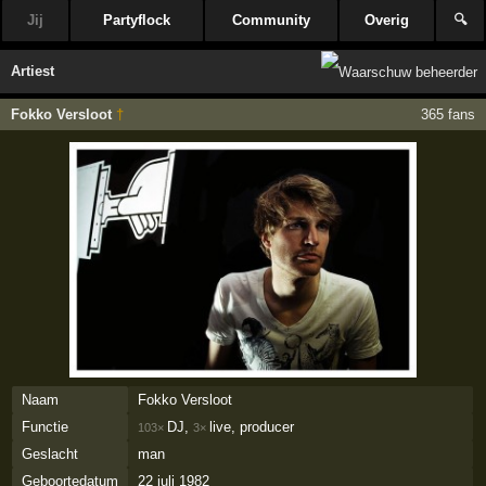
Jij
Partyflock
Community
Overig
🔍
Artiest
Fokko Versloot
†
365 fans
Naam
Fokko Versloot
Functie
DJ,
live, producer
103×
3×
Geslacht
man
Geboortedatum
22 juli 1982