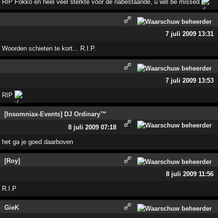
RIP Fokko en heel veel sterkte voor de nabestaande, u will be missed
7 juli 2009 13:31
Woorden schieten te kort... R.I.P.
7 juli 2009 13:53
RIP
[Insomniax-Events] DJ Ordinary™
8 juli 2009 07:18
het ga je goed daarboven
[Roy]
8 juli 2009 11:56
R.I.P
GieK