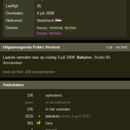
Leeftijd
26
Overleden
4 juli 2009
🇳🇱
Herkomst
Nederland
Genres
house
,
minimal
,
techno
house, techno
Uitgaansagenda Fokko Versloot
ical
·
archief
Laatste optreden was op vrijdag 3 juli 2009:
Babylon
,
Studio 80
,
Amsterdam
toon archief, 106 evenementen
Statistieken
106
·
optredens
geen
·
in de toekomst
106
·
in het verleden
1515
×
bekeken
sinds 3 april 2013
365
fans