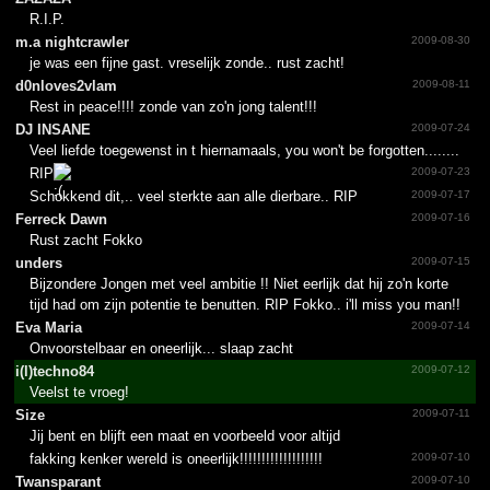
R.I.P.
m.­a nightc­rawler
2009-08-30
je was een fijne gast. vreselijk zonde.. rust zacht!
d0nlov­es2vla­m
2009-08-11
Rest in peace!!!! zonde van zo'n jong talent!!!
DJ INSANE
2009-07-24
Veel liefde toegewenst in t hiernamaals, you won't be forgotten........
RIP
2009-07-23
Schokkend dit,.. veel sterkte aan alle dierbare.. RIP
2009-07-17
Ferreck Dawn
2009-07-16
Rust zacht Fokko
unders
2009-07-15
Bijzondere Jongen met veel ambitie !! Niet eerlijk dat hij zo'n korte
tijd had om zijn potentie te benutten. RIP Fokko.. i'll miss you man!!
Eva Maria
2009-07-14
Onvoorstelbaar en oneerlijk... slaap zacht
i(l)techno84
2009-07-12
Veelst te vroeg!
Size
2009-07-11
Jij bent en blijft een maat en voorbeeld voor altijd
fakking kenker wereld is oneerlijk!!!!!!!!!!!!!!!!!!!
2009-07-10
Twansparant
2009-07-10