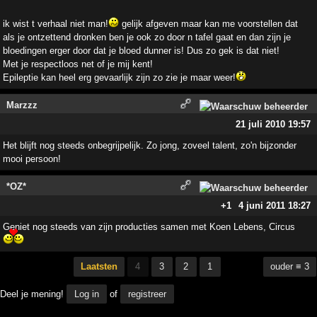
ik wist t verhaal niet man!
gelijk afgeven maar kan me voorstellen dat
als je ontzettend dronken ben je ook zo door n tafel gaat en dan zijn je
bloedingen erger door dat je bloed dunner is! Dus zo gek is dat niet!
Met je respectloos net of je mij kent!
Epileptie kan heel erg gevaarlijk zijn zo zie je maar weer!
Marzzz
21 juli 2010 19:57
Het blijft nog steeds onbegrijpelijk. Zo jong, zoveel talent, zo'n bijzonder
mooi persoon!
*OZ*
+1
4 juni 2011 18:27
Geniet nog steeds van zijn producties samen met Koen Lebens, Circus
Laatsten
4
3
2
1
ouder ≡ 3
Deel je mening!
Log in
of
registreer