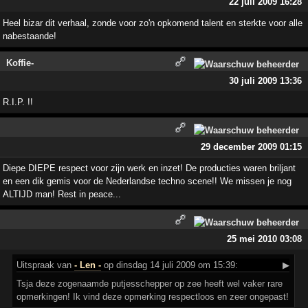
22 juli 2009 16:28
Heel bizar dit verhaal, zonde voor zo'n opkomend talent en sterkte voor alle
nabestaande!
Koffie-
30 juli 2009 13:36
R.I.P. !!
29 december 2009 01:15
Diepe DIEPE respect voor zijn werk en inzet! De producties waren briljant
en een dik gemis voor de Nederlandse techno scene!! We missen je nog
ALTIJD man! Rest in peace...
25 mei 2010 03:08
Uitspraak
van
- Len -
op dinsdag 14 juli 2009 om 15:39:
▶
Tsja deze zogenaamde putjesschepper op zee heeft wel vaker rare
opmerkingen! Ik vind deze opmerking respectloos en zeer ongepast!