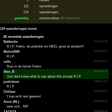
1
·
nieuws
115
·
opmerkingen
124
·
waarderingen
geweldig
·
stemresultaat
(48 stemmen)
124 waarderingen tonen
20 recentste waarderingen
Bakkertie
2010-11-18
R.I.P. Fokko, de potentie om HEEL groot te worden!!!
MelvinR89
2010-05-31
R.I.P.
zelfs
2010-03-17
Rust in de hemel Fokko
Alex_B
2010-02-17
Just dont know what to say about this except R.I.P
justinkees
2009-11-03
R.I.P.
Chillaar
2009-10-01
't kan echt niet gewoon!
Anno (NL)
2009-09-23
wow sick.. RIP
ZAZAZA
2009-09-15