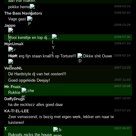
aan vuil maken.
pokke herrie
2009-03-24
The Bass Navigators
2009-02-02
Vage gast
!
Jappo
2008-10-26
Mooi kereltje en top dj....
...
2008-07-30
ManUmaX
2008-07-24
Heeft erg fijn staan knall'n op Torture!!!
Dikke shit Ouwe
2008-02-24
VecinoNL
2007-12-25
Dé Hardstyle dj van het oosten!!!
Goed opgeleide Deejay!
2007-11-03
Mr. Fruzz..
2007-10-08
Rukkie
DaffyDrugs
2007-10-03
ha die recklezz alles goed daar
KA-TI EL-LEE
2007-07-24
Zeer verrassend, is bezig met eigen werk, lekker om naar te
luisteren!
T.
2007-06-07
Ruksels rocks the house