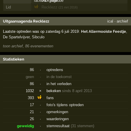
Lid
Recklezz
(21 mrt 2016)
Uitgaansagenda Recklezz
ical
·
archief
Laatste optreden was op zaterdag 6 juli 2019:
Het Allermooiste Feestje
,
De Spartelvijver
,
Sibculo
toon archief, 86 evenementen
Statistieken
86
·
optredens
geen
·
in de toekomst
86
·
in het verleden
1032
×
bekeken
sinds 8 april 2013
393
fans
17
·
foto's tijdens optreden
21
·
opmerkingen
26
·
waarderingen
geweldig
·
stemresultaat
(31 stemmen)