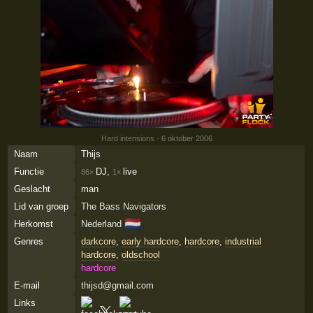
Hard intensions
· 6 oktober 2006
Naam
Thijs
Functie
DJ,
live
86×
1×
Geslacht
man
Lid van groep
The Bass Navigators
🇳🇱
Herkomst
Nederland
Genres
darkcore
,
early hardcore
,
hardcore
,
industrial
hardcore
,
oldschool
hardcore
E-mail
thijsd@gmail.com
Links