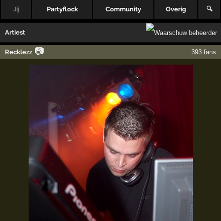
Jij
Partyflock
Community
Overig
🔍
Artiest
📷
Recklezz
393 fans