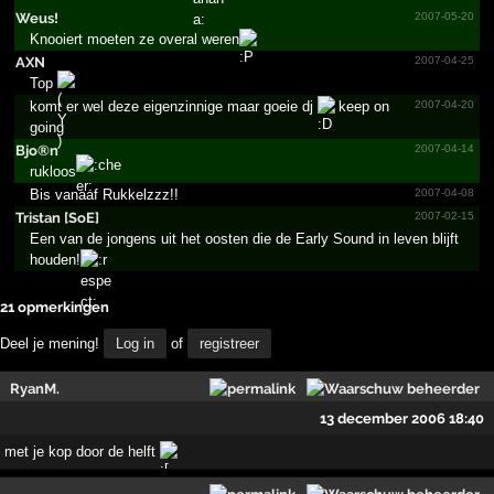
Weus!
2007-05-20
Knooiert moeten ze overal weren
AXN
2007-04-25
Top
komt er wel deze eigenzinnige maar goeie dj
keep on
2007-04-20
going
Bjo®n
2007-04-14
rukloos
Bis vanaaf Rukkelzzz!!
2007-04-08
Tristan [SoE]
2007-02-15
Een van de jongens uit het oosten die de Early Sound in leven blijft
houden!
21 opmerkingen
Deel je mening!
Log in
of
registreer
RyanM.
13 december 2006 18:40
met je kop door de helft