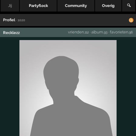
Jij
Partyflock
Community
Overig
🔍
Profiel
· 1020
vrienden
·
album
·
favorieten
Recklezz
,112
,93
,96