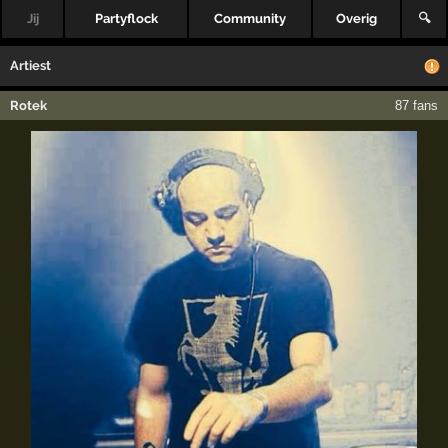
Jij
Partyflock
Community
Overig
🔍
Artiest
Rotek
87 fans