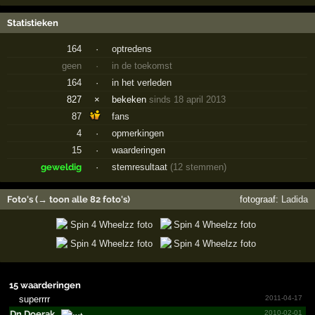
Statistieken
164
·
optredens
geen
·
in de toekomst
164
·
in het verleden
827
×
bekeken
sinds 18 april 2013
87
fans
4
·
opmerkingen
15
·
waarderingen
geweldig
·
stemresultaat
(12 stemmen)
Foto's (→ toon alle 82 foto's)
fotograaf:
Ladida
15 waarderingen
superrrr
2011-04-17
Dn Doerak
2010-02-01