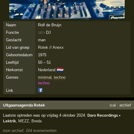
Naam
Rolf de Bruijn
Functie
DJ
167×
Geslacht
man
Lid van groep
Rotek // Anexx
Geboortedatum
1975
Leeftijd
50 – 51
🇳🇱
Herkomst
Nederland
Genres
minimal
,
techno
techno
Link
Uitgaansagenda Rotek
ical
·
archief
Laatste optreden was op vrijdag 4 oktober 2024:
Daro Recordings ×
Lektrik
,
MEZZ
,
Breda
toon archief, 164 evenementen