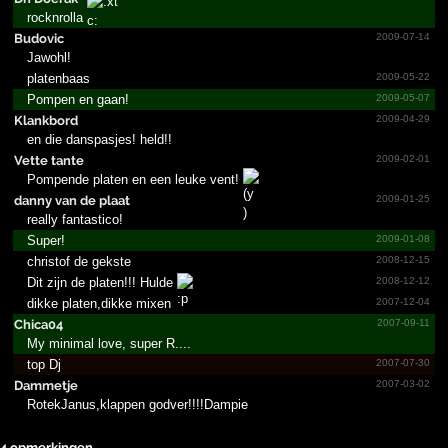
rocknrolla
Budovic
2009-07-14
Jawohl!
platenbaas
2009-05-22
Pompen en gaan!
2009-05-07
Klankbord
2009-04-29
en die danspasjes! held!!
Vette tante
2009-02-01
Pompende platen en een leuke vent!
danny van de plaat
2009-01-25
really fantastico!
Super!
2009-01-08
christof de gekste
2008-12-15
Dit zijn de platen!!! Hulde
2008-12-12
dikke platen,dikke mixen
2007-12-04
Chica04
2007-09-11
My minimal love, super R....
top Dj
2007-07-30
Dammetje
2007-03-02
RotekJanus,klappen godver!!!!Dampie
4 opmerkingen