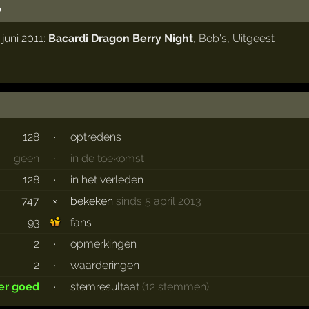
o
juni 2011:
Bacardi Dragon Berry Night
,
Bob's
,
Uitgeest
128
·
optredens
geen
·
in de toekomst
128
·
in het verleden
747
×
bekeken
sinds 5 april 2013
93
fans
2
·
opmerkingen
2
·
waarderingen
er goed
·
stemresultaat
(12 stemmen)