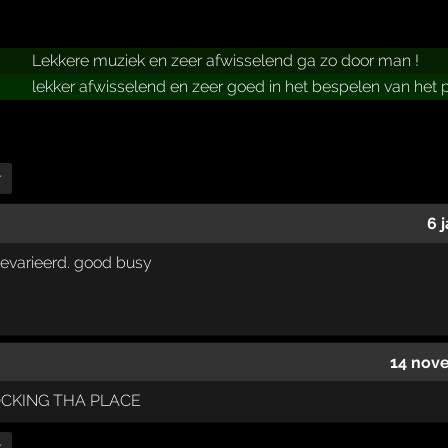
Lekkere muziek en zeer afwisselend ga zo door man !
lekker afwisselend en zeer goed in het bespelen van het 
r
6 
gevarieerd. good busy
14 nov
OCKING THA PLACE
r