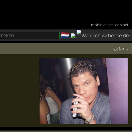
mobiele site
·
contact
🇳🇱
­
93 fans