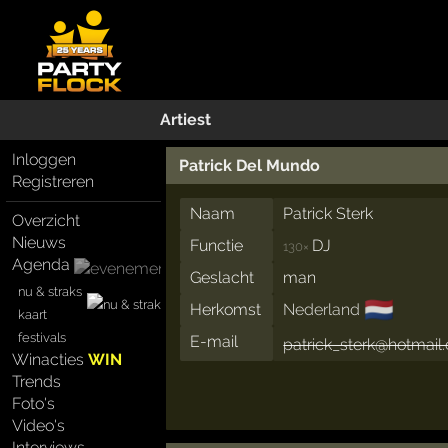
Artiest
Inloggen
Patrick Del Mundo
Registreren
Naam
Patrick Sterk
Overzicht
Nieuws
Functie
DJ
130×
Agenda
Geslacht
man
nu & straks
🇳🇱
Herkomst
Nederland
kaart
festivals
E-mail
patrick_sterk@hotmail
Winacties
WIN
Trends
Foto's
Video's
Interviews