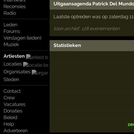
Uitgaansagenda Patrick Del Mund
Recensies
Radio
Laatste optreden was op zaterdag 11 
Leden
toon archief, 128 evenementen
Forums
Verslagen (leden)
Muziek
Statistieken
Artiesten
Locaties
Organisaties
Steden
Contact
Crew
Vacatures
Donaties
Beleid
Help
ze
Adverteren