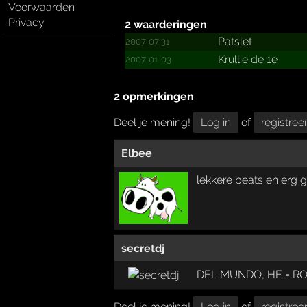
Voorwaarden
Privacy
2 waarderingen
Patslet
2007-07-31
Krullie de 1e
2007-01-03
2 opmerkingen
Deel je mening!
Log in
of
registree
Elbee
lekkere beats en erg 
secretdj
DEL MUNDO, HE = R
Deel je mening!
Log in
of
registree