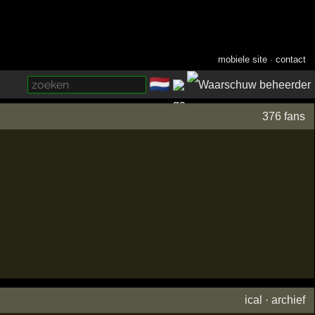
mobiele site
·
contact
🇳🇱
­
376 fans
ical
·
archief