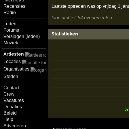
Recensies
Laatste optreden was op vrijdag 1 jan
Radio
toon archief, 54 evenementen
Leden
Forums
Statistieken
Verslagen (leden)
Muziek
Artiesten
Locaties
Organisaties
Steden
Contact
Crew
Vacatures
Donaties
z
Beleid
Help
Adverteren