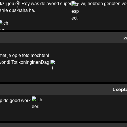
kzij jou en Roy was de avond super
wij hebben genoten voor
errie dus haha ha.
2
met je op e foto mochten!
vond! Tot koninginenDag!
1 sept
p de good work