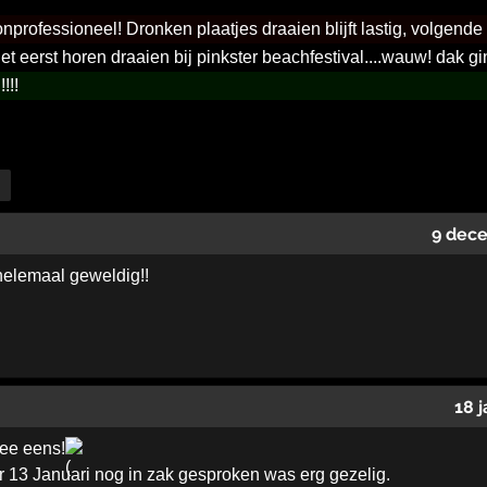
nprofessioneel! Dronken plaatjes draaien blijft lastig, volgende
et eerst horen draaien bij pinkster beachfestival....wauw! dak gin
!!!
9 dec
 helemaal geweldig!!
18 
ee eens!
 13 Januari nog in zak gesproken was erg gezelig.