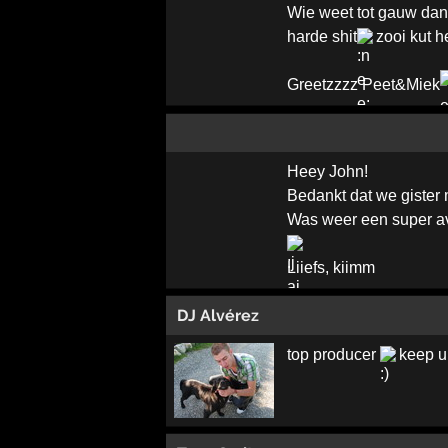
Wie weet tot gauw dan
harde shit
zooi kut h
Greetzzzz Peet&Miek
Heey John!
Bedankt dat we gister 
Was weer een super a
Liiefs, kiimm
DJ Alvérez
top producer
keep u