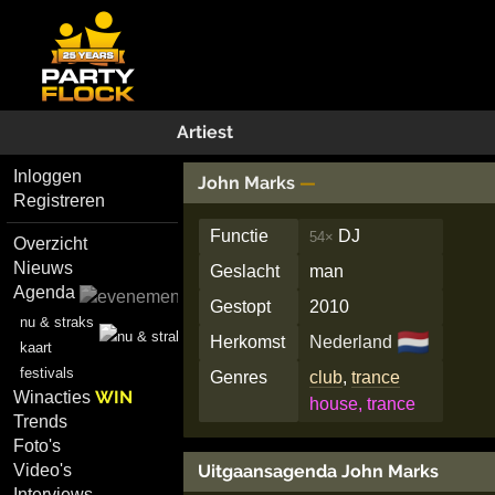
Artiest
Inloggen
John Marks
—
Registreren
Functie
DJ
54×
Overzicht
Nieuws
Geslacht
man
Agenda
Gestopt
2010
nu & straks
🇳🇱
Herkomst
Nederland
kaart
festivals
Genres
club
,
trance
WIN
Winacties
house, trance
Trends
Foto's
Video's
Uitgaansagenda John Marks
Interviews