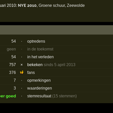
NYE 2010
uari 2010:
,
Groene schuur
,
Zeewolde
54
·
optredens
geen
·
in de toekomst
54
·
in het verleden
757
×
bekeken
sinds 5 april 2013
376
fans
7
·
opmerkingen
3
·
waarderingen
eer goed
·
stemresultaat
(15 stemmen)