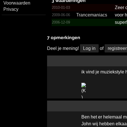
3 waarderingen
Voorwaarden
Zeer o
2010-01-03
Privacy
Trance­maniac­s
voor h
2009-06-06
super!!
2006-12-09
7 opmerkingen
Deel je mening!
Log in
of
registreer
ik vind je muziekstyle
Ben het er helemaal m
John wij hebben elkaar