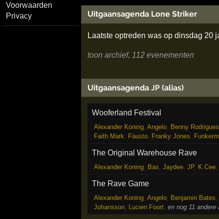
Voorwaarden
Uitgaansagenda Lone Striker
Privacy
Laatste optreden was op dinsdag 20 j
toon archief, 112 evenementen
Uitgaansagenda
JP
(alias)
Wooferland Festival
Alexander Koning
,
Angelo
,
Benny Rodrigues
Faith Mark
,
Fausto
,
Franky Jones
,
Funkerm
The Original Warehouse Rave
Alexander Koning
,
Bas
,
Jaydee
,
JP
,
K.Cee
The Rave Game
Alexander Koning
,
Angelo
,
Benjamin Bates
Johansson
,
Lucien Foort
,
en nog 11 andere 