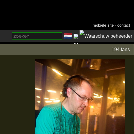
mobiele site
·
contact
🇳🇱
­
194 fans