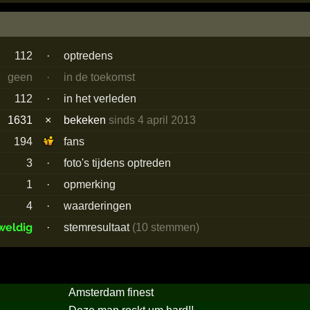
112
·
optredens
geen
·
in de toekomst
112
·
in het verleden
1631
×
bekeken
sinds 4 april 2013
194
fans
3
·
foto's tijdens optreden
1
·
opmerking
4
·
waarderingen
weldig
·
stemresultaat
(10 stemmen)
Amsterdam finest