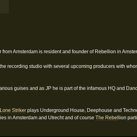
 from Amsterdam is resident and founder of Rebellion in Amste
 the recording studio with several upcoming producers with who
rious guises and as JP he is part of the infamous HQ and Dan
Lone Striker
plays Underground House, Deephouse and Techno. 
ties in Amsterdam and Utrecht and of course
The Rebel
lion par