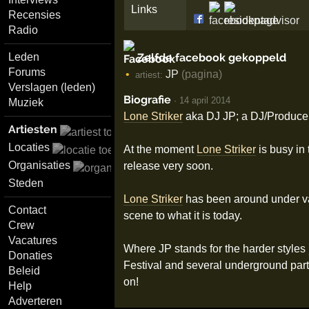
Links
Recensies
Radio
Zelfde facebook gekoppeld
Leden
Forums
JP
(pagina)
artiest:
Verslagen (leden)
Biografie
·
14 april 2014
Muziek
Lone Striker
aka DJ JP; a DJ/Producer
Artiesten
Locaties
At the moment
Lone Striker
is busy in
Organisaties
release very soon.
Steden
Lone Striker
has been around under va
Contact
scene to what it is today.
Crew
Vacatures
Where JP stands for the harder styles
Donaties
Festival and several underground par
Beleid
on!
Help
Adverteren