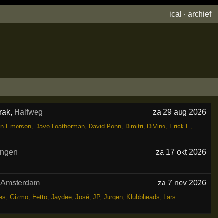
ical
·
archief
rak
,
Halfweg
za 29 aug 2026
en Emerson
,
Dave Leatherman
,
David Penn
,
Dimitri
,
DiVine
,
Erick E
,
ingen
za 17 okt 2026
,
Amsterdam
za 7 nov 2026
es
,
Gizmo
,
Hetto
,
Jaydee
,
José
,
JP
,
Jurgen
,
Klubbheads
,
Lars