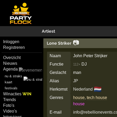
Artiest
📷
Inloggen
Lone Striker
Registreren
Naam
John Peter Strijker
Overzicht
Nieuws
Functie
DJ
112×
Agenda
Geslacht
man
nu & straks
Alias
JP
kaart
🇳🇱
festivals
Herkomst
Nederland
WIN
Winacties
Genres
house
,
tech house
Trends
house
Foto's
Video's
E-mail
info@rebellionevents.
Interviews